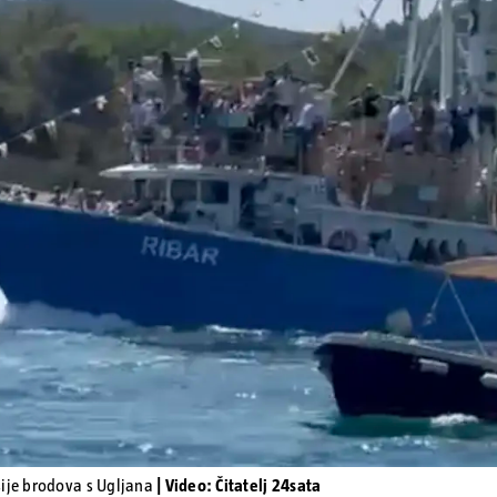
Pokretanje videa...
sije brodova s Ugljana
| Video: Čitatelj 24sata