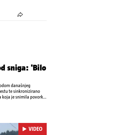
d sniga: 'Bilo
ovodom današnjeg
stu te sinkronizirano
a koja je snimila povorku.
a vrhove brodova i mahali
ra. Riječ je o
ržat će se i
m dalmatinskim igrama.
VIDEO