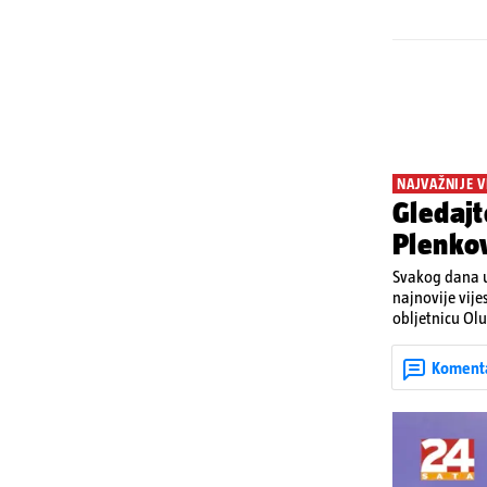
NAJVAŽNIJE V
Gledajt
Plenkov
Svakog dana u
najnovije vije
obljetnicu Olu
u Kninu. Donos
upozorenjima 
Koment
Krško.