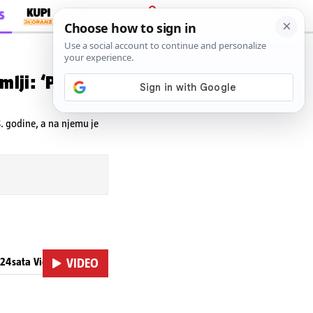
S
PRIJAVA
mlji: ‘Po
8. godine, a na njemu je
 24sata Video
VIDEO