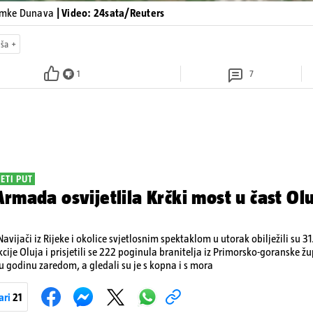
nimke Dunava
| Video: 24sata/Reuters
uša
1
7
ETI PUT
rmada osvijetlila Krčki most u čast Olu
avijači iz Rijeke i okolice svjetlosnim spektaklom u utorak obilježili su 31
cije Oluja i prisjetili se 222 poginula branitelja iz Primorsko-goranske ž
tu godinu zaredom, a gledali su je s kopna i s mora
ari
21