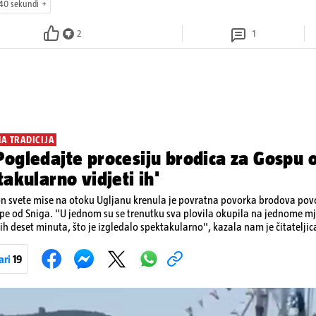
40 sekundi
2
1
NA TRADICIJA
ogledajte procesiju brodica za Gospu o
takularno vidjeti ih'
n svete mise na otoku Ugljanu krenula je povratna povorka brodova p
e od Sniga. "U jednom su se trenutku sva plovila okupila na jednome mje
ćih deset minuta, što je izgledalo spektakularno", kazala nam je čitateljic
ivan prizor bio je, kako je rekla, kada su se pojedini sudionici popeli n
ama. Na nekim su brodovima bili svirači, što je dodatno pridonijelo živosti prizo
ari
19
 tradiciji, koja se neprekidno održava od 1514. godine. U sklopu proslave od
 Kukljiška fešta, koja će započeti u popodnevnim satima s tradicionalni