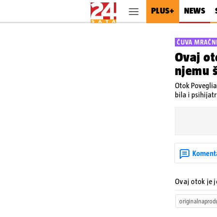
PLUS+
NEWS
ČUVA MRAČNE
Ovaj ot
njemu š
Otok Poveglia 
bila i psihija
Koment
Ovaj otok je 
originalnaprod