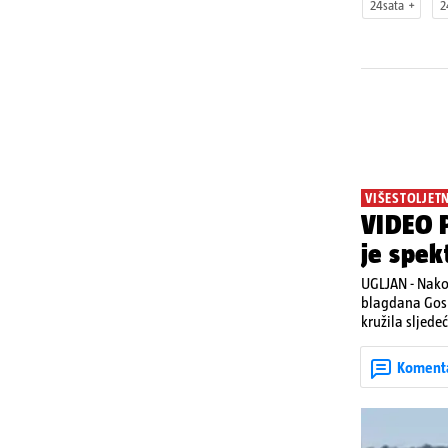
24sata
2
VIŠESTOLJET
VIDEO P
je spek
UGLJAN - Nako
blagdana Gosp
kružila sljede
Posebno atrakt
upaljenim baklj
Koment
višestoljetnoj
tradicionalna