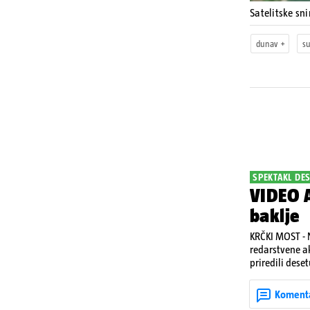
Satelitske s
dunav
s
SPEKTAKL DES
VIDEO A
baklje
KRČKI MOST - N
redarstvene ak
priredili dese
Koment