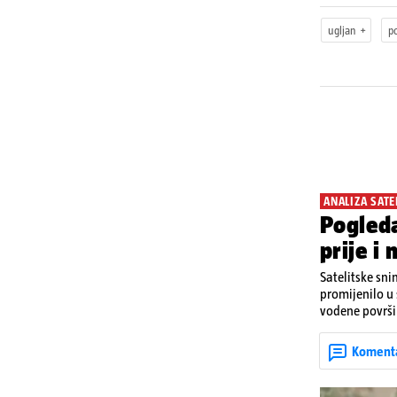
ugljan
p
ANALIZA SATE
Pogleda
prije i
Satelitske sni
promijenilo u
vodene površin
Njemačke i Aus
2026. zabiljež
Koment