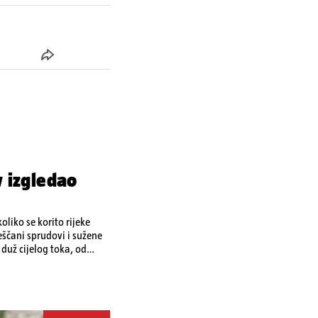
 izgledao
liko se korito rijeke
ščani sprudovi i sužene
duž cijelog toka, od
je tijekom ljeta 2025. i