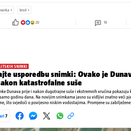
ovorka
brod
20
19
LITSKIH SNIMKI
jte usporedbu snimki: Ovako je Dunav
 nakon katastrofalne suše
mke Dunava prije i nakon dugotrajne suše i ekstremnih vrućina pokazuju ko
 samo godinu dana. Na novijim snimkama jasno su vidljivi znatno veći pje
e, što svjedoči o povijesno niskim vodostajima. Promjene su zabilježene 
trije, preko Slovačke, Hrvatske i Srbije, do Rumunjske i Bugarske. Snimke 
io satelit Sentinel-2 u sklopu programa Europske unije Copernicus.
ari
7