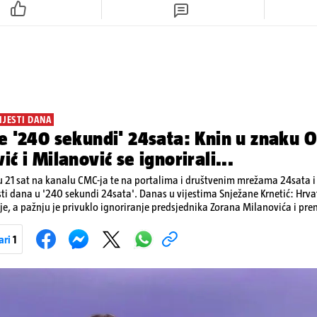
IJESTI DANA
e '240 sekundi' 24sata: Knin u znaku O
ić i Milanović se ignorirali...
 21 sat na kanalu CMC-ja te na portalima i društvenim mrežama 24sata i V
sti dana u '240 sekundi 24sata'. Danas u vijestima Snježane Krnetić: Hrvats
je, a pažnju je privuklo ignoriranje predsjednika Zorana Milanovića i pr
imo i detalje o većim braniteljskim mirovinama, apelu obitelji Hrvata u k
nakon nove tragedije na električnom romobilu te smanjenju proizvodnje 
ari
1