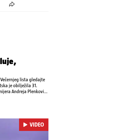
luje,
ečernjeg lista gledajte
ka je obilježila 31.
emijera Andreja Plenkovića
omi u Irskoj,
u nuklearnoj elektrani
VIDEO