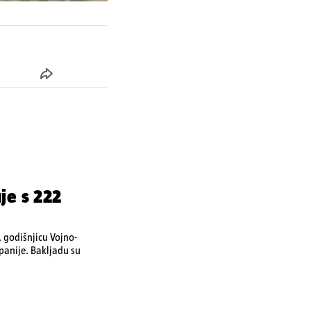
je s 222
. godišnjicu Vojno-
upanije. Bakljadu su