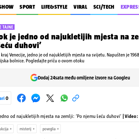
SHOW
SPORT
LIFE&STYLE
VIRAL
SCI/TECH
EXPRES
 TAJNE
ok je jedno od najukletijih mjesta na ze
eću duhovi’
kraj Venecije, jedno je od najukletijih mjesta na svijetu. Napušten je 196
trijska bolnice. Pogledajte priču o ovom otoku
Dodaj 24sata među omiljene izvore na Googleu
ari
0
jedno od najukletijih mjesta na zemlji: ‘Po njemu šeću duhovi’
| Video:
ukcija
misterij
poveglia