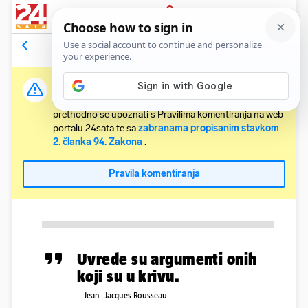
PRIJAVA
Komentari
1
Relevantni
Važna obavijest:
Svaki korisnik koji želi komentirati članke obvezan je
prethodno se upoznati s Pravilima komentiranja na web
portalu 24sata te sa
zabranama propisanim stavkom
2. članka 94. Zakona
.
Pravila komentiranja
Uvrede su argumenti onih
koji su u krivu.
– Jean–Jacques Rousseau