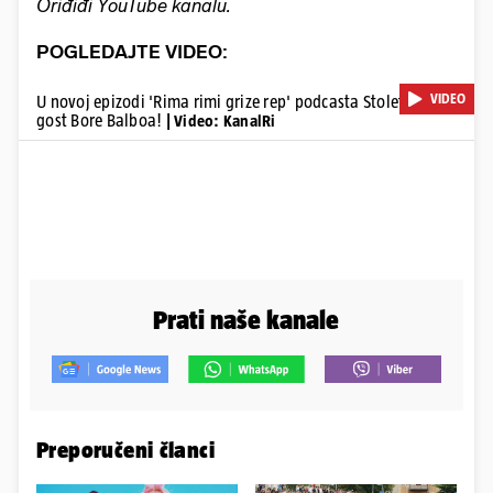
Oriđiđi YouTube kanalu.
POGLEDAJTE VIDEO:
VIDEO
U novoj epizodi 'Rima rimi grize rep' podcasta Stoletu je
gost Bore Balboa!
| Video: KanalRi
Prati naše kanale
Preporučeni članci