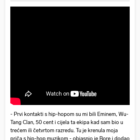
- Prvi kontakti s hip-hopom su mi bili Eminem, Wu-
Tang Clan, 50 cent i cijela ta ekipa kad sam bio u
trećem ili četvrtom razredu. Tu je krenula moja
priča s hip-hop muzikom - objasnio je Bore i dodao