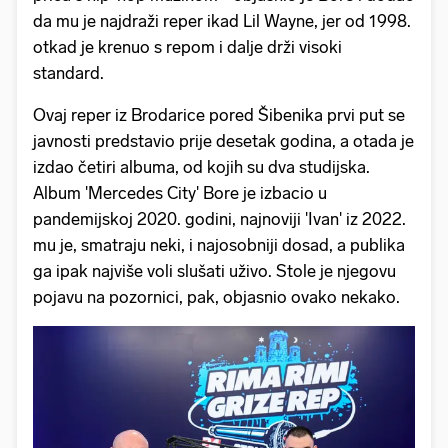
da mu je najdraži reper ikad Lil Wayne, jer od 1998.
otkad je krenuo s repom i dalje drži visoki
standard.
Ovaj reper iz Brodarice pored Šibenika prvi put se
javnosti predstavio prije desetak godina, a otada je
izdao četiri albuma, od kojih su dva studijska.
Album 'Mercedes City' Bore je izbacio u
pandemijskoj 2020. godini, najnoviji 'Ivan' iz 2022.
mu je, smatraju neki, i najosobniji dosad, a publika
ga ipak najviše voli slušati uživo. Stole je njegovu
pojavu na pozornici, pak, objasnio ovako nekako.