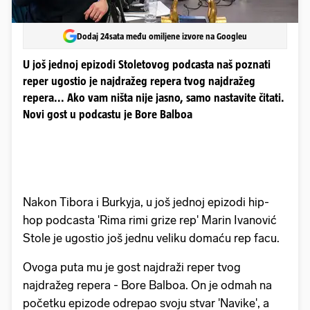
Dodaj 24sata među omiljene izvore na Googleu
U još jednoj epizodi Stoletovog podcasta naš poznati
reper ugostio je najdražeg repera tvog najdražeg
repera... Ako vam ništa nije jasno, samo nastavite čitati.
Novi gost u podcastu je Bore Balboa
Nakon Tibora i Burkyja, u još jednoj epizodi hip-
hop podcasta 'Rima rimi grize rep' Marin Ivanović
Stole je ugostio još jednu veliku domaću rep facu.
Ovoga puta mu je gost najdraži reper tvog
najdražeg repera - Bore Balboa. On je odmah na
početku epizode odrepao svoju stvar 'Navike', a