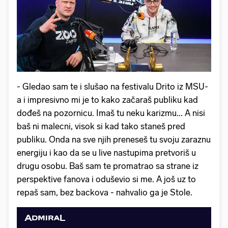
- Gledao sam te i slušao na festivalu Drito iz MSU-
a i impresivno mi je to kako začaraš publiku kad
dođeš na pozornicu. Imaš tu neku karizmu... A nisi
baš ni malecni, visok si kad tako staneš pred
publiku. Onda na sve njih preneseš tu svoju zaraznu
energiju i kao da se u live nastupima pretvoriš u
drugu osobu. Baš sam te promatrao sa strane iz
perspektive fanova i oduševio si me. A još uz to
repaš sam, bez backova - nahvalio ga je Stole.