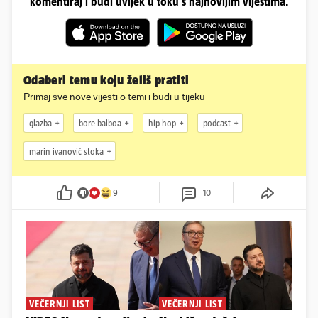
komentiraj i budi uvijek u toku s najnovijim vijestima.
Odaberi temu koju želiš pratiti
Primaj sve nove vijesti o temi i budi u tijeku
glazba
bore balboa
hip hop
podcast
marin ivanović stoka
9
10