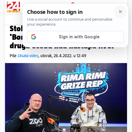
PRIJAVA
Video
Komentari
10
RIMA RIMI GRIZE REP
Stole nahvalio mladog repera:
'Bore Balboa se pretvori u skroz
drugu osobu kad nastupa live!'
Piše
24sata video
,
utorak, 26.4.2022. u 12:49