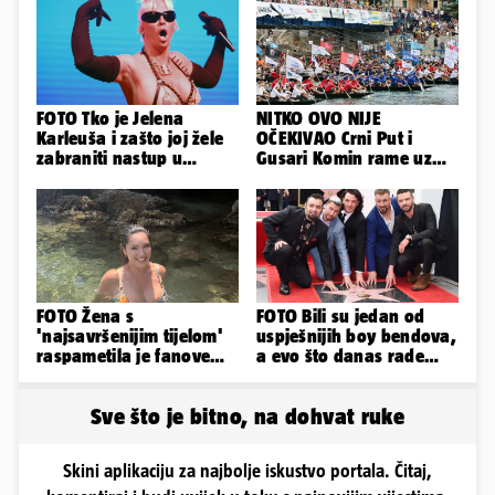
FOTO Tko je Jelena
NITKO OVO NIJE
Karleuša i zašto joj žele
OČEKIVAO Crni Put i
zabraniti nastup u
Gusari Komin rame uz
Vodicama? Evo što je
rame osvojili Maraton
govorila...
lađa
FOTO Žena s
FOTO Bili su jedan od
'najsavršenijim tijelom'
uspješnijih boy bendova,
raspametila je fanove
a evo što danas rade
zaigranim fotkama iz
članovi skupine NSYNC
plićaka
Sve što je bitno, na dohvat ruke
Skini aplikaciju za najbolje iskustvo portala. Čitaj,