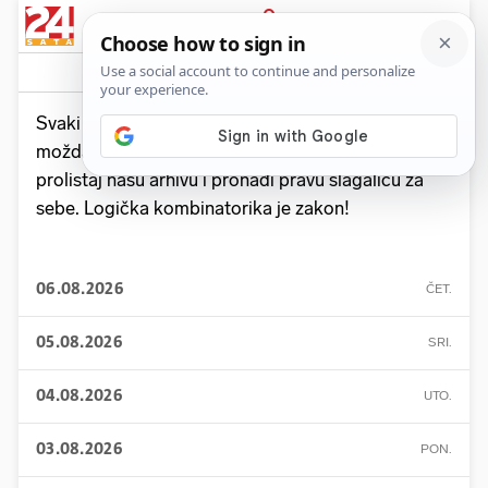
News
Show
Sport
Life&style
Video
Express
PRIJAVA
Sudoku
PLUS+
Svaki dan ti donosimo sudoku za vježbanje
moždanih vijuga i sive tvari. Ako ti to nije dovoljno,
prolistaj našu arhivu i pronađi pravu slagalicu za
sebe. Logička kombinatorika je zakon!
06.08.2026
ČET.
05.08.2026
SRI.
04.08.2026
UTO.
03.08.2026
PON.