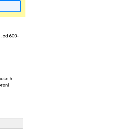
l. od 600-
 noćnih
oreni