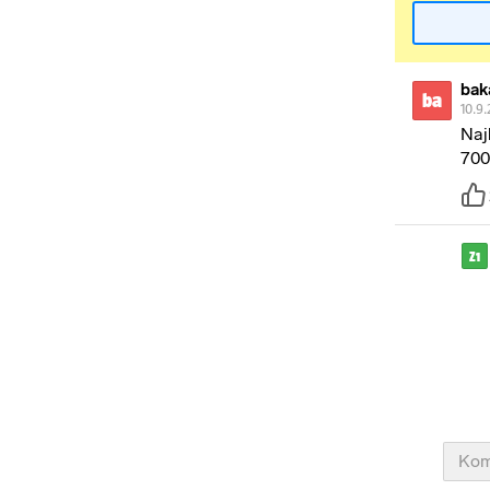
bak
ba
10.9.
Naj
700
Z1