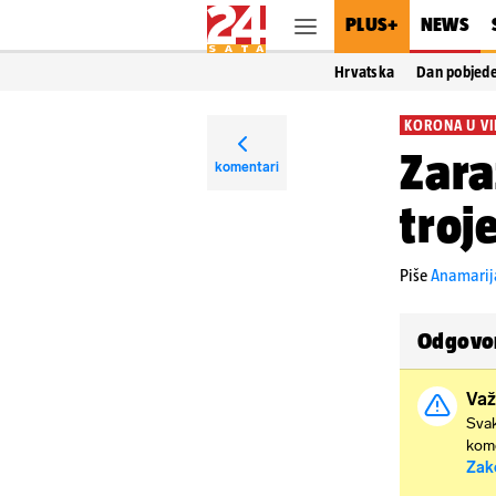
PLUS+
NEWS
Hrvatska
Dan pobjed
KORONA U V
Zara
komentari
troje
Piše
Anamarij
Odgovor
Važ
Svak
kome
Zak