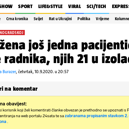
SHOW
SPORT
LIFE&STYLE
VIRAL
SCI/TECH
EXPRES
e
Crna kronika
Svijet
Rat u Ukrajini
Politika
Vrijeme
Kolumn
INOGRADSKOJ
žena još jedna pacijenti
 radnika, njih 21 u izolac
a Burazer
,
četvrtak, 10.9.2020. u 20:57
i na komentar
na obavijest:
i korisnik koji želi komentirati članke obvezan je prethodno se upoznati s 
ntiranja na web portalu 24sata te sa
zabranama propisanim stavkom 2. 
ona
.