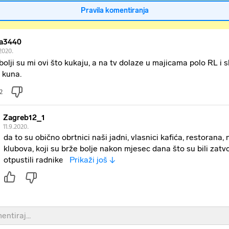
Pravila komentiranja
a3440
2020.
bolji su mi ovi što kukaju, a na tv dolaze u majicama polo RL i s
 kuna.
2
Zagreb12_1
11.9.2020.
da to su obično obrtnici naši jadni, vlasnici kafića, restorana,
klubova, koji su brže bolje nakon mjesec dana što su bili zatv
otpustili radnike i
Prikaži još ↓