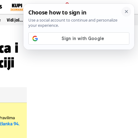
S
PRIJAVA
e
Vidi još…
ca i
iji
Pravilima
članka 94.