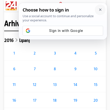
News
Show
Sport
Life&style
Video
Express
PRIJAVA
Arhiva
2016
Lipanj
1
2
3
4
5
6
7
8
9
10
11
12
13
14
15
16
17
18
19
20