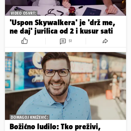
VIDEO OSVRT:
'Uspon Skywalkera' je 'drž me,
ne daj' jurilica od 2 i kusur sati
51
DOMAGOJ KNEŽEVIĆ:
Božićno ludilo: Tko preživi,