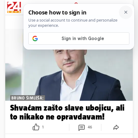
News
Show
Sport
Life&style
Video
Express
PRIJAVA
BRUNO ŠIMLEŠA:
Shvaćam zašto slave ubojicu, ali
to nikako ne opravdavam!
1
46