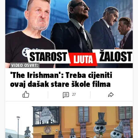
VIDEO OSVRT:
'The Irishman': Treba cijeniti
ovaj dašak stare škole filma
27