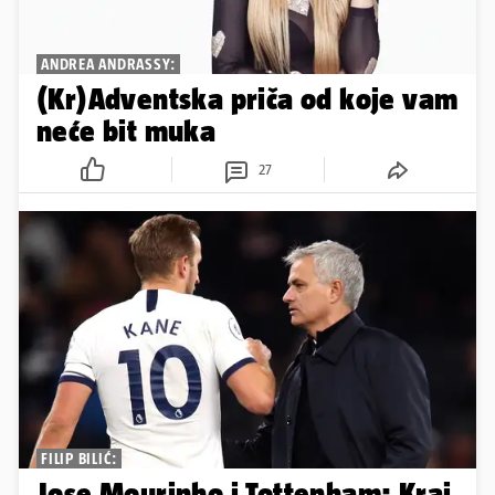
ANDREA ANDRASSY:
(Kr)Adventska priča od koje vam
neće bit muka
27
FILIP BILIĆ:
Jose Mourinho i Tottenham: Kraj