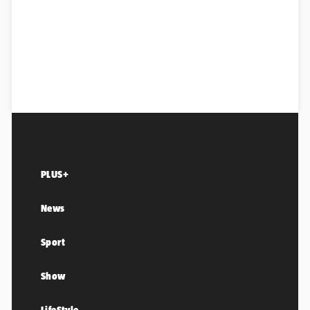
PLUS+
News
Sport
Show
LifeStyle