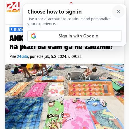
PRIJAVA
Viral
Komentari
23
S RUČNICIMA, PERAJAMA, TORBOM...
ANKETA Rezervirate li si mjesto
na plaži da vam ga ne zauzmu?
Piše
24sata
,
ponedjeljak, 5.8.2024. u 09:32