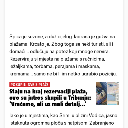
Špica je sezone, a duž cijelog Jadrana je gužva na
plažama. Krcato je. Zbog toga se neki turisti, ali i
domaći... odlučuju na potez koji mnoge nervira.
Rezerviraju si mjesta na plažama s ručnicima,
ležaljkama, torbama, perajama i maskama,
kremama... samo ne bi li im netko ugrabio poziciju.
POKUPILI SVE S PLAŽE
Staju na kraj rezervaciji plaža,
ovo su jutros skupili u Tribunju:
'Vraćamo, ali uz mali detalj...'
Iako je u mjestima, kao Srimi u blizini Vodica, jasno
istaknuta ogromna ploča s natpisom 'Zabranjeno