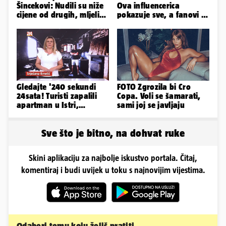
Šincekovi: Nudili su niže
Ova influencerica
cijene od drugih, mljeli
pokazuje sve, a fanovi je
su otpad pa zakapali...
naprosto obožavaju!
Gledajte '240 sekundi
FOTO Zgrozila bi Cro
24sata! Turisti zapalili
Copa. Voli se šamarati,
apartman u Istri,
sami joj se javljaju
vlasnik: 'Sezona mi je
završena'
Sve što je bitno, na dohvat ruke
Skini aplikaciju za najbolje iskustvo portala. Čitaj,
komentiraj i budi uvijek u toku s najnovijim vijestima.