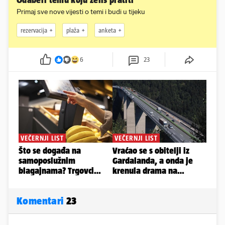
Odaberi temu koju želiš pratiti
Primaj sve nove vijesti o temi i budi u tijeku
rezervacija
plaža
anketa
6
23
Komentari
23