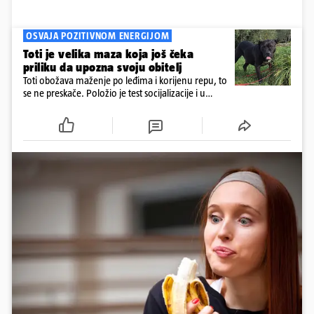
OSVAJA POZITIVNOM ENERGIJOM
Toti je velika maza koja još čeka
priliku da upozna svoju obitelj
Toti obožava maženje po leđima i korijenu repu, to
se ne preskače. Položio je test socijalizacije i u
odnosu na druge pse je miran. Kastriran je i
cijepljen protiv virusnih zaraznih bolesti