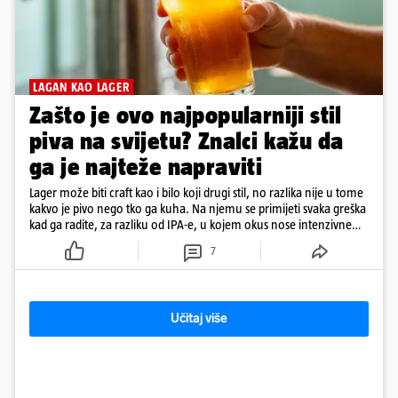
LAGAN KAO LAGER
Zašto je ovo najpopularniji stil
piva na svijetu? Znalci kažu da
ga je najteže napraviti
Lager može biti craft kao i bilo koji drugi stil, no razlika nije u tome
kakvo je pivo nego tko ga kuha. Na njemu se primijeti svaka greška
kad ga radite, za razliku od IPA-e, u kojem okus nose intenzivne
arome
7
Učitaj više