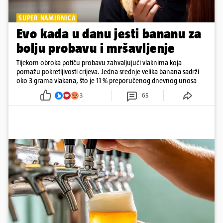
SUPER NAMIRNICA
Evo kada u danu jesti bananu za
bolju probavu i mršavljenje
Tijekom obroka potiču probavu zahvaljujući vlaknima koja
pomažu pokretljivosti crijeva. Jedna srednje velika banana sadrži
oko 3 grama vlakana, što je 11 % preporučenog dnevnog unosa
3
65