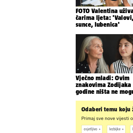
FOTO Valentina uživ
čarima ljeta: 'Valovi
sunce, lubenica'
Vječno mladi: Ovim
znakovima Zodijaka
godine ništa ne mog
Odaberi temu koju ž
Primaj sve nove vijesti o
osjetljivo
lezbijke