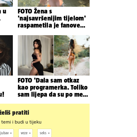
a u
FOTO Žena s
,
'najsavršenijim tijelom'
raspametila je fanove
zaigranim fotkama iz
plićaka
FOTO 'Dala sam otkaz
kao programerka. Toliko
u!
sam lijepa da su po meni
napravili lutku'
eliš pratiti
 temi i budi u tijeku
ljubav
veze
seks