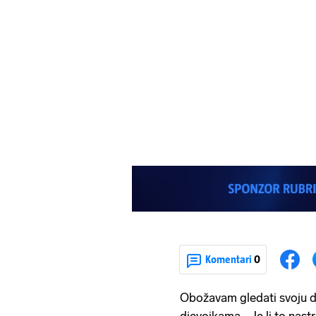
Komentari
0
Obožavam gledati svoju d
djevojkama... Je li to nas