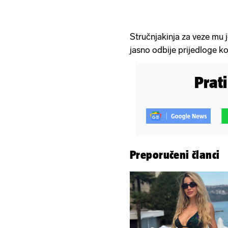
Stručnjakinja za veze mu j
jasno odbije prijedloge koj
Prat
Preporučeni članci