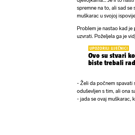
spremne na to, ali sad se 
muškarac u svojoj ispovij
Problem je nastao kad je p
uzvrati. Poželjela ga je vi
UPOZORILI LIJEČNICI
Ovo su stvari k
biste trebali rad
- Želi da počnem spavati
oduševljen s tim, ali ona
- jada se ovaj muškarac, ko