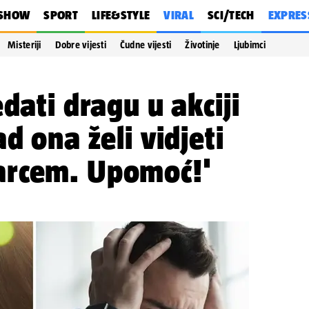
SHOW
SPORT
LIFE&STYLE
VIRAL
SCI/TECH
EXPRES
Misteriji
Dobre vijesti
Čudne vijesti
Životinje
Ljubimci
dati dragu u akciji
d ona želi vidjeti
arcem. Upomoć!'