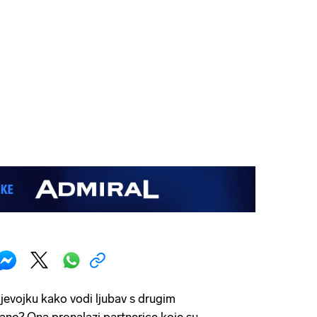
jevojku kako vodi ljubav s drugim
trano? Ona pronalazi partnerice koje su