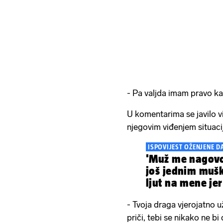
- Pa valjda imam pravo ka
U komentarima se javilo v
njegovim viđenjem situaci
ISPOVIJEST OŽENJENE D
'Muž me nagovor
još jednim mušk
ljut na mene jer
- Tvoja draga vjerojatno 
priči, tebi se nikako ne b