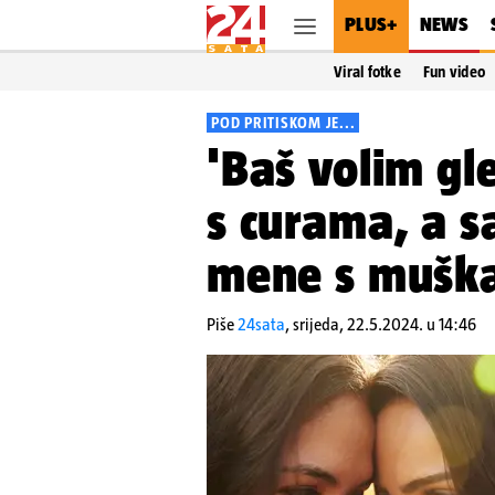
PLUS+
NEWS
Viral fotke
Fun video
POD PRITISKOM JE...
'Baš volim gle
s curama, a sa
mene s mušk
Piše
24sata
,
srijeda, 22.5.2024. u 14:46