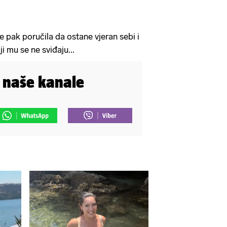
e pak poručila da ostane vjeran sebi i
i mu se ne sviđaju...
i naše kanale