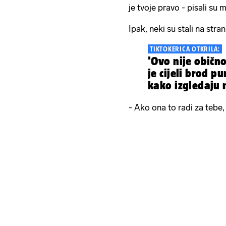
je tvoje pravo - pisali su 
Ipak, neki su stali na str
TIKTOKERICA OTKRILA:
'Ovo nije obično
je cijeli brod p
kako izgledaju 
- Ako ona to radi za tebe, 