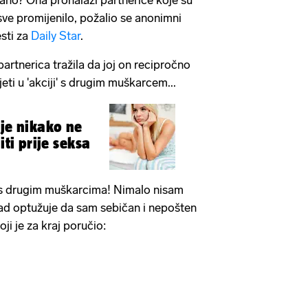
sve promijenilo, požalio se anonimni
esti za
Daily Star
.
artnerica tražila da joj on recipročno
djeti u 'akciji' s drugim muškarcem...
oje nikako ne
iti prije seksa
 s drugim muškarcima! Nimalo nisam
 sad optužuje da sam sebičan i nepošten
ji je za kraj poručio: