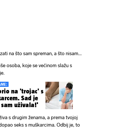
zati na što sam spreman, a što nisam...
iše osoba, koje se većinom slažu s
je.
AME:
io na 'trojac' s
arcem. Sad je
 sam uživala!'
uživa s drugim ženama, a prema tvojoj
i dopao seks s muškarcima. Odbij je, to