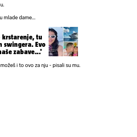
mu.
anu mlade dame...
 krstarenje, tu
un swingera. Evo
naše zabave...'
možeš i to ovo za nju - pisali su mu.