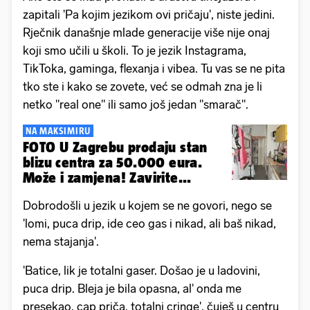
zapitali 'Pa kojim jezikom ovi pričaju', niste jedini.
Rječnik današnje mlade generacije više nije onaj
koji smo učili u školi. To je jezik Instagrama,
TikToka, gaminga, flexanja i vibea. Tu vas se ne pita
tko ste i kako se zovete, već se odmah zna je li
netko "real one" ili samo još jedan "smarač".
NA MAKSIMIRU
FOTO U Zagrebu prodaju stan
blizu centra za 50.000 eura.
Može i zamjena! Zavirite...
Dobrodošli u jezik u kojem se ne govori, nego se
'lomi, puca drip, ide ceo gas i nikad, ali baš nikad,
nema stajanja'.
'Batice, lik je totalni gaser. Došao je u ladovini,
puca drip. Bleja je bila opasna, al' onda me
presekao, cap priča, totalni cringe', čuješ u centru