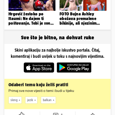
Hrgović žestoko po
FOTO Bujna Ashley
Itaumi: Ne dajem ti
obožava premalene
poštovanje. Tebi je sve
bikinije, ali njezinim
na pladnju, za Hrvata ih
fanovima to uopće ne
'zaboli'
smeta
Sve što je bitno, na dohvat ruke
Skini aplikaciju za najbolje iskustvo portala. Čitaj,
komentiraj i budi uvijek u toku s najnovijim vijestima.
Odaberi temu koju želiš pratiti
Primaj sve nove vijesti o temi i budi u tijeku
sleng
jezik
balkan
8