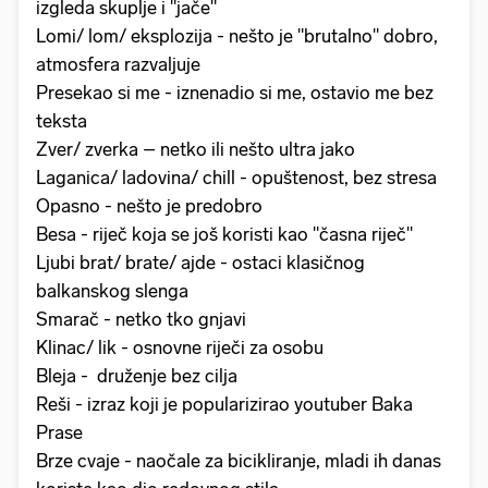
izgleda skuplje i "jače"
Lomi/ lom/ eksplozija - nešto je "brutalno" dobro,
atmosfera razvaljuje
Presekao si me - iznenadio si me, ostavio me bez
teksta
Zver/ zverka – netko ili nešto ultra jako
Laganica/ ladovina/ chill - opuštenost, bez stresa
Opasno - nešto je predobro
Besa - riječ koja se još koristi kao "časna riječ"
Ljubi brat/ brate/ ajde - ostaci klasičnog
balkanskog slenga
Smarač - netko tko gnjavi
Klinac/ lik - osnovne riječi za osobu
Bleja - druženje bez cilja
Reši - izraz koji je popularizirao youtuber Baka
Prase
Brze cvaje - naočale za bicikliranje, mladi ih danas