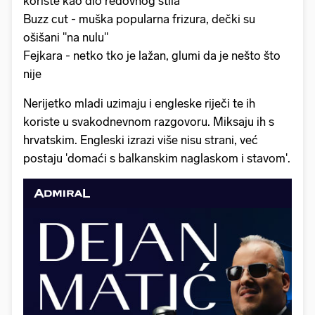
koriste kao dio redovnog stila
Buzz cut - muška popularna frizura, dečki su
ošišani "na nulu"
Fejkara - netko tko je lažan, glumi da je nešto što
nije
Nerijetko mladi uzimaju i engleske riječi te ih
koriste u svakodnevnom razgovoru. Miksaju ih s
hrvatskim. Engleski izrazi više nisu strani, već
postaju 'domaći s balkanskim naglaskom i stavom'.