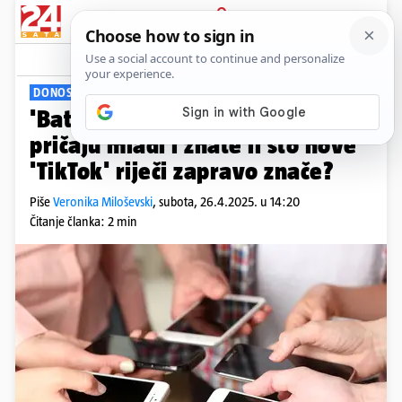
PRIJAVA
Viral
Komentari
8
DONOSIMO LISTU RIJEČI
'Batice, puca drip': Kako danas
pričaju mladi i znate li što nove
'TikTok' riječi zapravo znače?
Piše
Veronika Miloševski
,
subota, 26.4.2025. u 14:20
Čitanje članka: 2 min