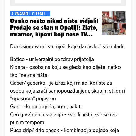
A ZNAMO I CIJENU...
Ovako nešto nikad niste vidjeli!
Prodaje se stan u Opatiji: Zlato,
mramor, kipovi koji nose TV...
Donosimo vam listu riječi koje danas koriste mladi:
Batice - univerzalni pozdrav prijatelja
Kidara - osoba na koju se gleda kao dijete, netko
tko "ne zna ništa"
Gaser/ gaserka - je izraz koji mladi koriste za
osobu koja zrači samopouzdanjem, skupim stilom i
"opasnom" pojavom
Gas - skupa odjeća, auto, nakit..
Ceo gas/ nema stajanja - sve ili ništa, sve se radi
punim tempom
Puca drip/ drip check - kombinacija odjeće koja