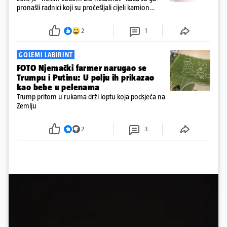
pronašli radnici koji su pročešljali cijeli kamion
smeća, kazao je Roberto Nicola Toscano, ravnatelj
tvrtke SANB u južnoj talijanskoj pokrajini Apuliji za
2
1
AFP u utorak.
GOLEMI LABIRINT
FOTO Njemački farmer narugao se
Trumpu i Putinu: U polju ih prikazao
kao bebe u pelenama
Trump pritom u rukama drži loptu koja podsjeća na
Zemlju
2
3