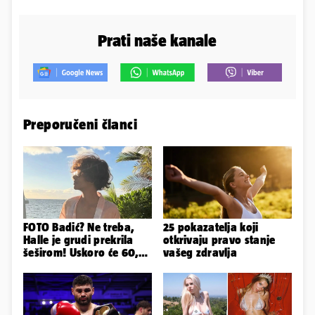
Prati naše kanale
Preporučeni članci
FOTO Badić? Ne treba,
25 pokazatelja koji
Halle je grudi prekrila
otkrivaju pravo stanje
šeširom! Uskoro će 60,
vašeg zdravlja
ljetuje u golim izdanjima