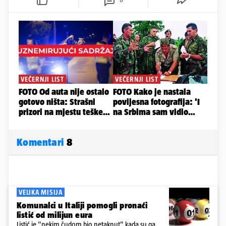
Komentari
8
VELIKA MISIJA
Komunalci u Italiji pomogli pronaći
listić od milijun eura
Listić je "nekim čudom bio netaknut" kada su ga