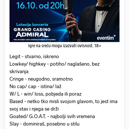
Igre na sreću mogu izazvati ovisnost. 18+
Legit - stvarno, iskreno
Lowkey/ highkey - potiho/ naglašeno, bez
skrivanja
Cringe - neugodno, sramotno
No cap/ cap - istina/ laž
W/ L - win/ loss, pobjeda ili poraz
Based - netko tko misli svojom glavom, to jest ima
svoj stav i njega se drži
Goated/ G.O.A.T. - najbolji svih vremena
Slay - dominiraš, posebno u stilu