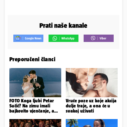
Prati naše kanale
Preporučeni članci
FOTO Koga ljubi Petar
Vruće poze uz koje akcija
Sučić? Na zimu imali
dulje traje, a ona će u
bajkovito vjenčanje, a
svakoj uživati
sada je na svijet stigao -
sin!