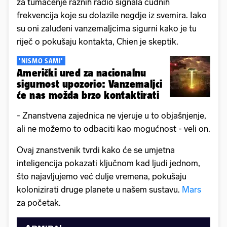
za tumačenje raznih radio signala čudnih
frekvencija koje su dolazile negdje iz svemira. Iako
su oni zaluđeni vanzemaljcima sigurni kako je tu
riječ o pokušaju kontakta, Chien je skeptik.
'NISMO SAMI'
Američki ured za nacionalnu
sigurnost upozorio: Vanzemaljci
će nas možda brzo kontaktirati
- Znanstvena zajednica ne vjeruje u to objašnjenje,
ali ne možemo to odbaciti kao mogućnost - veli on.
Ovaj znanstvenik tvrdi kako će se umjetna
inteligencija pokazati ključnom kad ljudi jednom,
što najavljujemo već dulje vremena, pokušaju
kolonizirati druge planete u našem sustavu.
Mars
za početak.