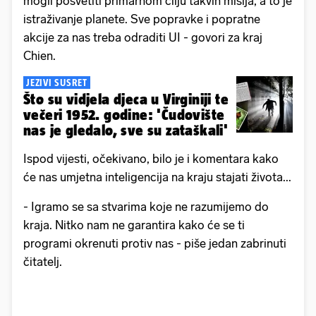
mogli posvetiti primarnom cilju takvih misija, a to je
istraživanje planete. Sve popravke i popratne
akcije za nas treba odraditi UI - govori za kraj
Chien.
JEZIVI SUSRET
Što su vidjela djeca u Virginiji te
večeri 1952. godine: 'Čudovište
nas je gledalo, sve su zataškali'
Ispod vijesti, očekivano, bilo je i komentara kako
će nas umjetna inteligencija na kraju stajati života...
- Igramo se sa stvarima koje ne razumijemo do
kraja. Nitko nam ne garantira kako će se ti
programi okrenuti protiv nas - piše jedan zabrinuti
čitatelj.