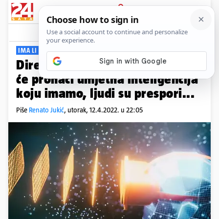
PRIJAVA
Viral
Komentari
13
IMA LI KOGA?
Direktor NASA-e: Vanzemaljce
će pronaći umjetna inteligencija
koju imamo, ljudi su prespori...
Piše
Renato Jukić
,
utorak, 12.4.2022. u 22:05