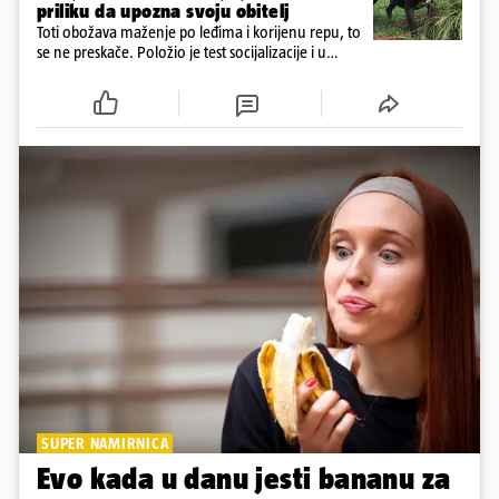
priliku da upozna svoju obitelj
Toti obožava maženje po leđima i korijenu repu, to
se ne preskače. Položio je test socijalizacije i u
odnosu na druge pse je miran. Kastriran je i
cijepljen protiv virusnih zaraznih bolesti
SUPER NAMIRNICA
Evo kada u danu jesti bananu za