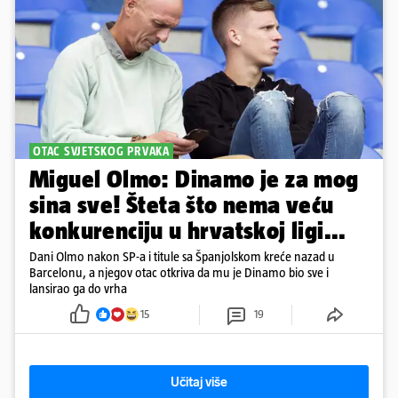
OTAC SVJETSKOG PRVAKA
Miguel Olmo: Dinamo je za mog
sina sve! Šteta što nema veću
konkurenciju u hrvatskoj ligi...
Dani Olmo nakon SP-a i titule sa Španjolskom kreće nazad u
Barcelonu, a njegov otac otkriva da mu je Dinamo bio sve i
lansirao ga do vrha
15
19
Učitaj više