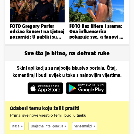
FOTO Gregory Porter
FOTO Bez filtera i srama:
održao koncert na Ljetnoj
Ova influencerica
pozornici: U publici su
pokazuje sve, a fanovi je
bili Mateša i Blanka
naprosto obožavaju!
Sve što je bitno, na dohvat ruke
Skini aplikaciju za najbolje iskustvo portala. Čitaj,
komentiraj i budi uvijek u toku s najnovijim vijestima.
Odaberi temu koju želiš pratiti
Primaj sve nove vijesti o temi i budi u tijeku
nasa
umjetna inteligencija
vanzemaljci