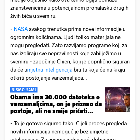
znanstvenicima u potencijalnom pronalasku drugih
živih bića u svemiru.
-
NASA
svakog trenutka prima nove informacije u
ogromnim količinama. Ljudi toliko materijala ne
mogu pregledati. Zato razvijamo programe koji za
nas izoliraju sve nepravilnosti koje zabilježimo u
svemiru - započinje Chien, koji je poprilično siguran
da će u
mjetna inteligencija
biti ta koja će na kraju
otkriti postojanje vanzemaljaca...
NISMO SAMI
Obama ima 30.000 datoteka o
vanzemaljcima, on je priznao da
postoje, ali ne smije pričati...
- To je gotovo sigurno tako. Cijeli proces pregleda
novih informacija nemoguć je bez umjetne
inteligencije. Za vrijeme jedne noći dobijemo i