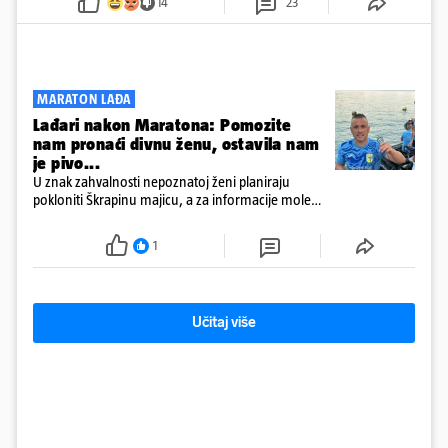
14
23
MARATON LAĐA
Lađari nakon Maratona: Pomozite
nam pronaći divnu ženu, ostavila nam
je pivo...
U znak zahvalnosti nepoznatoj ženi planiraju
pokloniti Škrapinu majicu, a za informacije mole
'sve do trećeg koljena'
1
Učitaj više