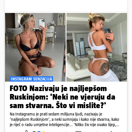
INSTAGRAM SENZACIJA
FOTO Nazivaju je najljepšom
Ruskinjom: 'Neki ne vjeruju da
sam stvarna. Što vi mislite?'
Na Instagramu je prati sedam milijuna ljudi, nazivaju je
'najljepšom Ruskinjom', a neki sumnjaju i kako nije stvarna, kako
je riječ o radu umjetne inteligencije... 'Nitko živ nije ovako lijep,
sigurno je AI', stoji u jednom komentaru pod njezinim