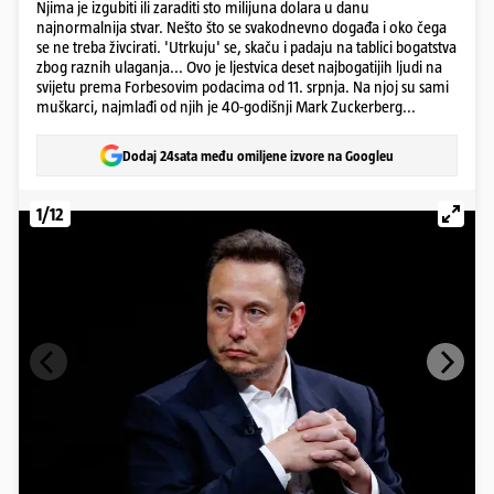
Njima je izgubiti ili zaraditi sto milijuna dolara u danu
najnormalnija stvar. Nešto što se svakodnevno događa i oko čega
se ne treba živcirati. 'Utrkuju' se, skaču i padaju na tablici bogatstva
zbog raznih ulaganja... Ovo je ljestvica deset najbogatijih ljudi na
svijetu prema Forbesovim podacima od 11. srpnja. Na njoj su sami
muškarci, najmlađi od njih je 40-godišnji Mark Zuckerberg...
Dodaj 24sata među omiljene izvore na Googleu
1/12