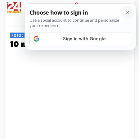
PRIJAVA
Galerija
Komentari
10
FOTO: LUDO BOGATI
10 najbogatijih ljudi na svijetu