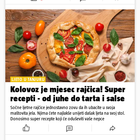
LJETO U TANJURU
Kolovoz je mjesec rajčica! Super
recepti - od juhe do tarta i salse
Sočne ljetne rajčice jednostavno zovu da ih ubacite u svoja
maštovita jela. Njima ćete najlakše unijeti dašak ljeta na svoj stol.
Donosimo super recepte koji će oduševiti vaše nepce