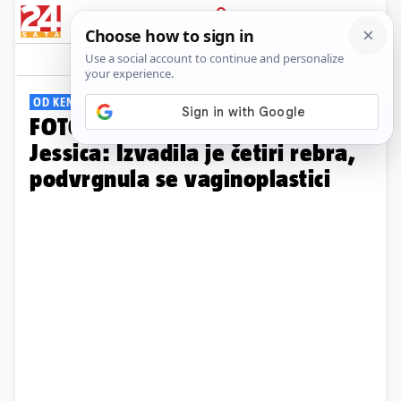
PRIJAVA
Galerija
Komentari
180
OD KENA DO BARBIKE
FOTO Kako je Rodrigo postao
Jessica: Izvadila je četiri rebra,
podvrgnula se vaginoplastici