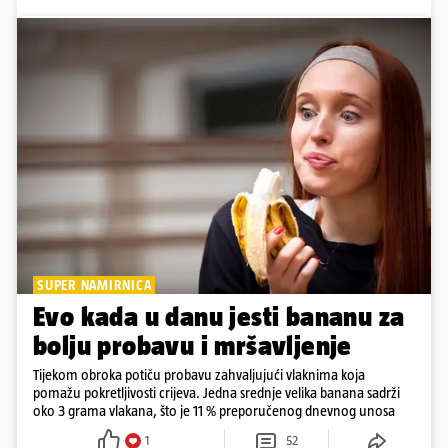
SUPER NAMIRNICA
Evo kada u danu jesti bananu za
bolju probavu i mršavljenje
Tijekom obroka potiču probavu zahvaljujući vlaknima koja
pomažu pokretljivosti crijeva. Jedna srednje velika banana sadrži
oko 3 grama vlakana, što je 11 % preporučenog dnevnog unosa
1
52