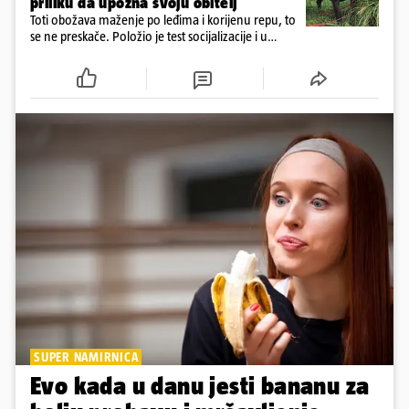
priliku da upozna svoju obitelj
Toti obožava maženje po leđima i korijenu repu, to
se ne preskače. Položio je test socijalizacije i u
odnosu na druge pse je miran. Kastriran je i
cijepljen protiv virusnih zaraznih bolesti
SUPER NAMIRNICA
Evo kada u danu jesti bananu za