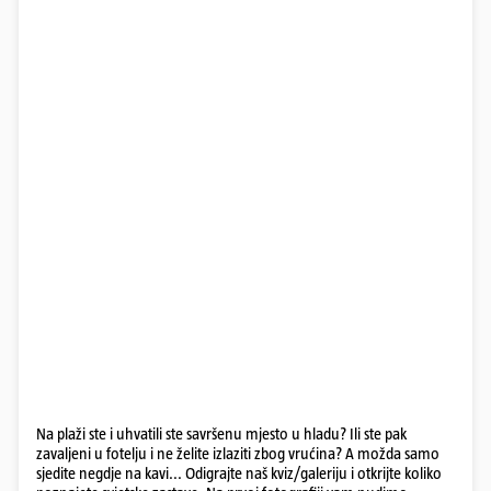
Na plaži ste i uhvatili ste savršenu mjesto u hladu? Ili ste pak
zavaljeni u fotelju i ne želite izlaziti zbog vrućina? A možda samo
sjedite negdje na kavi... Odigrajte naš kviz/galeriju i otkrijte koliko