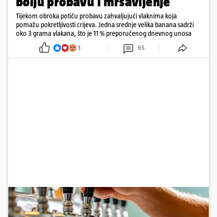
bolju probavu i mršavljenje
Tijekom obroka potiču probavu zahvaljujući vlaknima koja
pomažu pokretljivosti crijeva. Jedna srednje velika banana sadrži
oko 3 grama vlakana, što je 11 % preporučenog dnevnog unosa
3
65