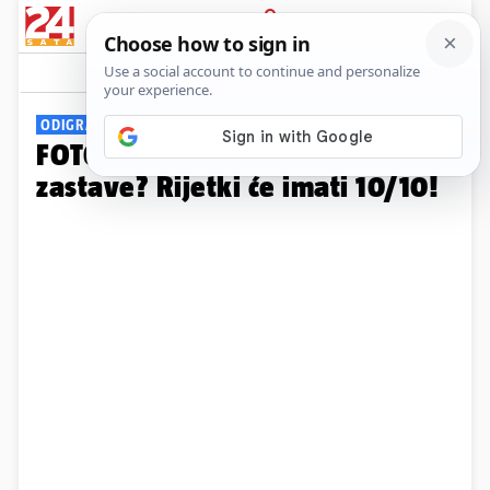
PRIJAVA
Galerija
Komentari
14
ODIGRAJTE I ZABAVITE SE!
FOTO Možete li prepoznati ove
zastave? Rijetki će imati 10/10!