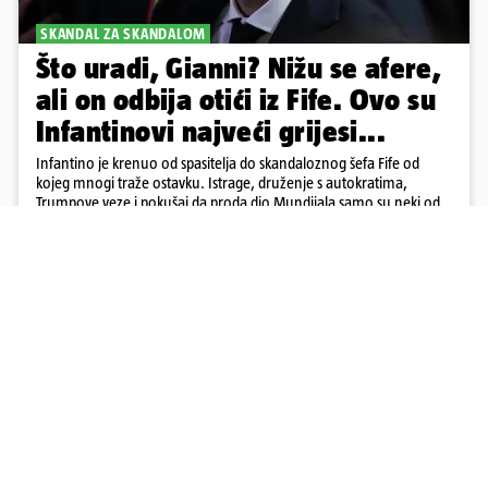
SKANDAL ZA SKANDALOM
Što uradi, Gianni? Nižu se afere,
ali on odbija otići iz Fife. Ovo su
Infantinovi najveći grijesi...
Infantino je krenuo od spasitelja do skandaloznog šefa Fife od
kojeg mnogi traže ostavku. Istrage, druženje s autokratima,
Trumpove veze i pokušaj da proda dio Mundijala samo su neki od
mnogih skandala
1
7
Učitaj više