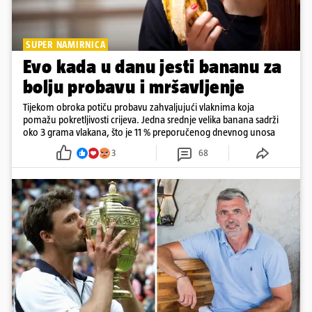
SUPER NAMIRNICA
Evo kada u danu jesti bananu za
bolju probavu i mršavljenje
Tijekom obroka potiču probavu zahvaljujući vlaknima koja
pomažu pokretljivosti crijeva. Jedna srednje velika banana sadrži
oko 3 grama vlakana, što je 11 % preporučenog dnevnog unosa
3
68