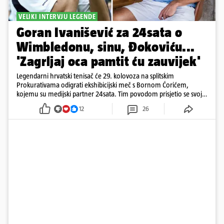
VELIKI INTERVJU LEGENDE
Goran Ivanišević za 24sata o
Wimbledonu, sinu, Đokoviću...
'Zagrljaj oca pamtit ću zauvijek'
Legendarni hrvatski tenisač će 29. kolovoza na splitskim
Prokurativama odigrati ekshibicijski meč s Bornom Ćorićem,
kojemu su medijski partner 24sata. Tim povodom prisjetio se svoje
veličantvene karijere
12
26