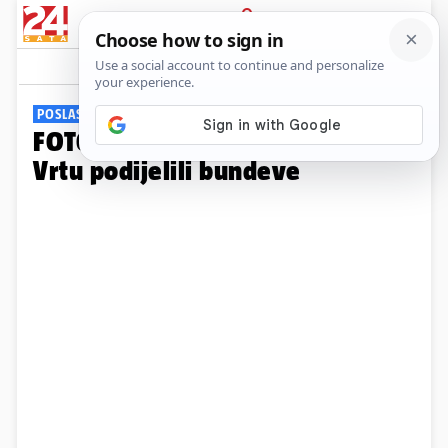
PRIJAVA
Galerija
Komentari
10
POSLASTICA ZA STANOVNIKE
FOTO Preslatki prizori! U Zoo
Vrtu podijelili bundeve