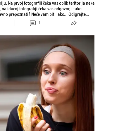
iju. Na prvoj fotografiji čeka vas oblik teritorija neke
 na idućoj fotografiji čeka vas odgovor, i tako
ravno prepoznati? Neće vam biti lako... Odigrajte
koliko trenutaka 'pobjegnite' od toplinskog vala...
1