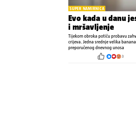
SUPER NAMIRNICA
Evo kada u danu je
i mršavljenje
Tijekom obroka potiču probavu zahv
crijeva. Jedna srednje velika banana
preporučenog dnevnog unosa
3