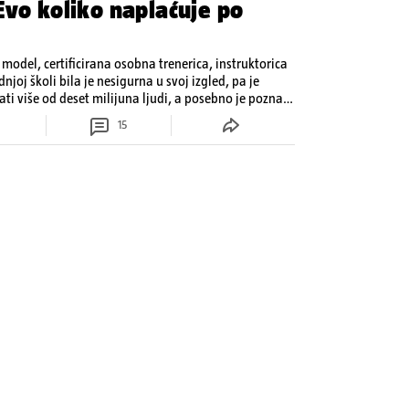
Evo koliko naplaćuje po
 model, certificirana osobna trenerica, instruktorica
njoj školi bila je nesigurna u svoj izgled, pa je
ati više od deset milijuna ljudi, a posebno je poznata
e. Njezinu 'pozadinu' razni su mediji znali
15
amu...