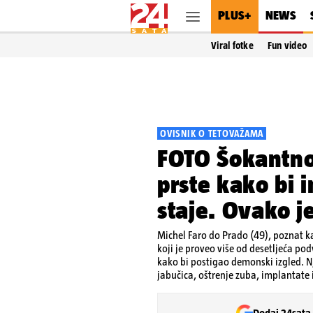
PLUS+
NEWS
Viral fotke
Fun video
OVISNIK O TETOVAŽAMA
FOTO Šokantno!
prste kako bi 
staje. Ovako je
Michel Faro do Prado (49), poznat ka
koji je proveo više od desetljeća p
kako bi postigao demonski izgled. N
jabučica, oštrenje zuba, implantate 