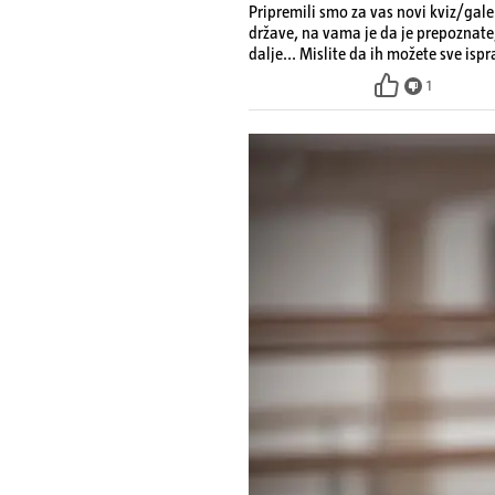
Pripremili smo za vas novi kviz/galer
države, na vama je da je prepoznate,
dalje... Mislite da ih možete sve isp
kviz, malo se zabavite i barem na ne
1