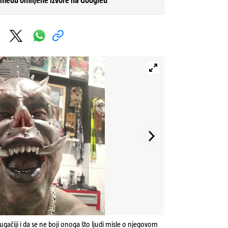
 među omiljene izvore na Googleu
 drugačiji i da se ne boji onoga što ljudi misle o njegovom