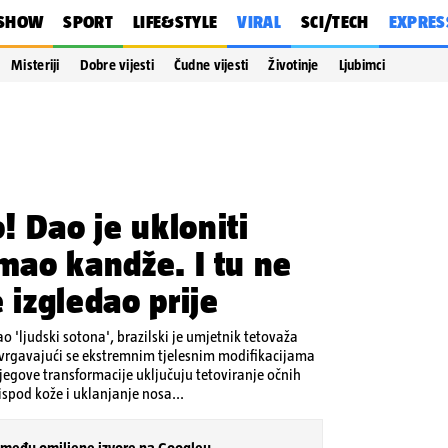
SHOW
SPORT
LIFE&STYLE
VIRAL
SCI/TECH
EXPRES
Misteriji
Dobre vijesti
Čudne vijesti
Životinje
Ljubimci
 Dao je ukloniti
imao kandže. I tu ne
 izgledao prije
o 'ljudski sotona', brazilski je umjetnik tetovaža
odvrgavajući se ekstremnim tjelesnim modifikacijama
jegove transformacije uključuju tetoviranje očnih
ispod kože i uklanjanje nosa...