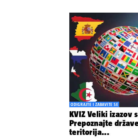
ODIGRAJTE I ZABAVITE SE
KVIZ Veliki izazov 
Prepoznajte države
teritorija...