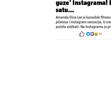
guze' Instagrama! 
satu...
Amanda Elise Lee je kanadski fitness
pilatesa i Instagram senzacija. U sred
počela vježbati. Na Instagramu je pr
po vježbama za oblikovanje stražnjic
23
proglašavati i najboljom na Instagr