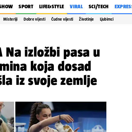
SHOW
SPORT
LIFE&STYLE
VIRAL
SCI/TECH
EXPRES
Misteriji
Dobre vijesti
Čudne vijesti
Životinje
Ljubimci
Na izložbi pasa u
smina koja dosad
šla iz svoje zemlje