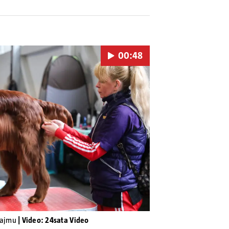
00:48
Pokretanje videa...
esajmu
| Video: 24sata Video