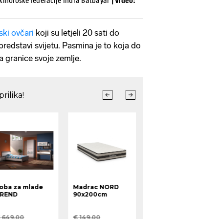
kinološke federacije Indra Batbayar
| Video:
ski ovčari
koji su letjeli 20 sati do
predstavi svijetu. Pasmina je to koja do
la granice svoje zemlje.