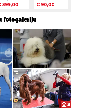
u fotogaleriju
21