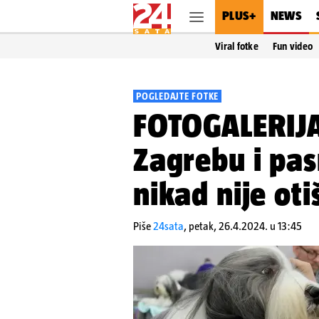
PLUS+
NEWS
Viral fotke
Fun video
POGLEDAJTE FOTKE
FOTOGALERIJA 
Zagrebu i pa
nikad nije oti
Piše
24sata
,
petak, 26.4.2024. u 13:45