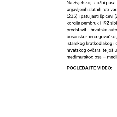
Na Svjetskoj izložbi pasa
prijavljenih zlatnih retrive
(235) i patuljasti špicevi 
korgija pembruk i 192 sib
predstaviti i hrvatske au
bosansko-hercegovačkog-
istarskog kratkodlakog i
hrvatskog ovčara, te još
međimurskog psa – međi
POGLEDAJTE VIDEO: