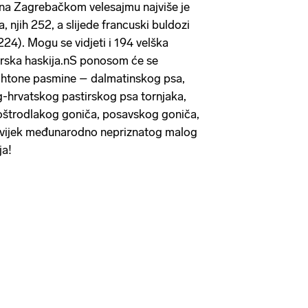
 na Zagrebačkom velesajmu najviše je
ra, njih 252, a slijede francuski buldozi
(224). Mogu se vidjeti i 194 velška
irska haskija.nS ponosom će se
tohtone pasmine – dalmatinskog psa,
hrvatskog pastirskog psa tornjaka,
 oštrodlakog goniča, posavskog goniča,
 uvijek međunarodno nepriznatog malog
ja!