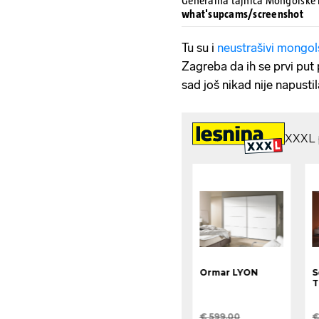
Generalna tajnica Mongolske 
what'supcams/screenshot
Tu su i
neustrašivi mongol
Zagreba da ih se prvi put 
sad još nikad nije napusti