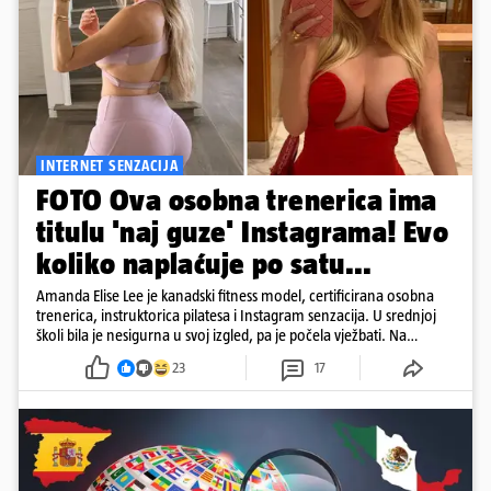
INTERNET SENZACIJA
FOTO Ova osobna trenerica ima
titulu 'naj guze' Instagrama! Evo
koliko naplaćuje po satu...
Amanda Elise Lee je kanadski fitness model, certificirana osobna
trenerica, instruktorica pilatesa i Instagram senzacija. U srednjoj
školi bila je nesigurna u svoj izgled, pa je počela vježbati. Na
Instagramu je prati više od deset milijuna ljudi, a posebno je
23
17
poznata po vježbama za oblikovanje stražnjice. Njezinu 'pozadinu'
razni su mediji znali proglašavati i najboljom na Instagramu...