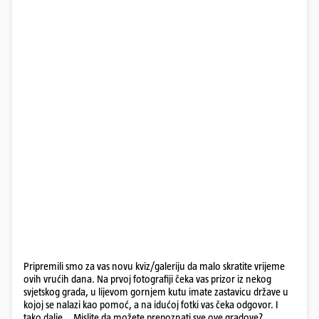
Pripremili smo za vas novu kviz/galeriju da malo skratite vrijeme
ovih vrućih dana. Na prvoj fotografiji čeka vas prizor iz nekog
svjetskog grada, u lijevom gornjem kutu imate zastavicu države u
kojoj se nalazi kao pomoć, a na idućoj fotki vas čeka odgovor. I
tako dalje... Mislite da možete prepoznati sve ove gradove?