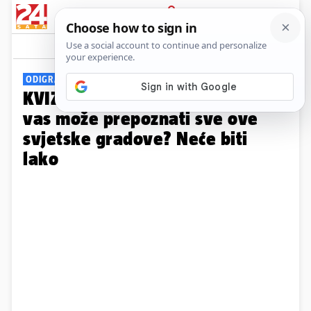
PRIJAVA
Galerija
Komentari
0
ODIGRAJTE I ZABAVITE SE!
KVIZ Putovanje klikom! Tko od
vas može prepoznati sve ove
svjetske gradove? Neće biti
lako