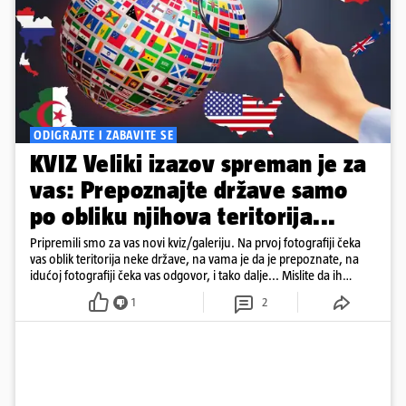
ODIGRAJTE I ZABAVITE SE
KVIZ Veliki izazov spreman je za
vas: Prepoznajte države samo
po obliku njihova teritorija...
Pripremili smo za vas novi kviz/galeriju. Na prvoj fotografiji čeka
vas oblik teritorija neke države, na vama je da je prepoznate, na
idućoj fotografiji čeka vas odgovor, i tako dalje... Mislite da ih
možete sve ispravno prepoznati? Neće vam biti lako... Odigrajte
1
2
kviz, malo se zabavite i barem na nekoliko trenutaka 'pobjegnite'
od toplinskog vala...