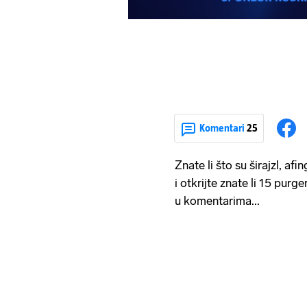
Komentari
25
Znate li što su širajzl, afi
i otkrijte znate li 15 purg
u komentarima...