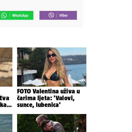
FOTO Valentina uživa u
 Eva
čarima ljeta: 'Valovi,
pkala
sunce, lubenica'
e