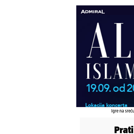
Igre na sreć
Prat