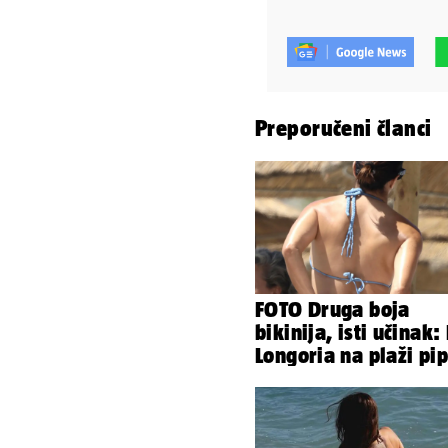
Preporučeni članci
FOTO Druga boja
bikinija, isti učinak:
Longoria na plaži pi
svoje zanosne oblin