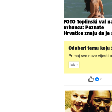
FOTO Toplinski val n
vrhuncu: Poznate
Hrvatice znaju da je
u minijaturnom bikin
Odaberi temu koju ž
Primaj sve nove vijesti o
kviz
2