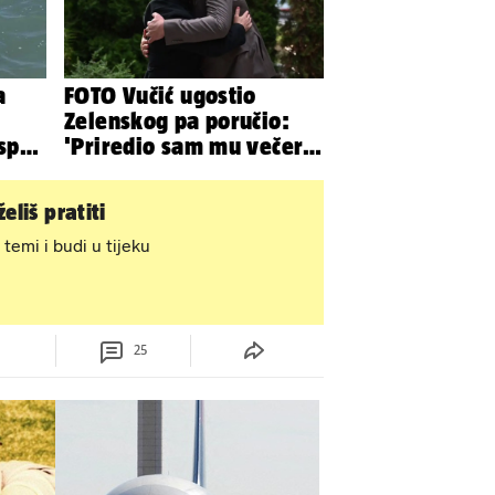
a
FOTO Vučić ugostio
Zelenskog pa poručio:
 spas
'Priredio sam mu večeru
iju
i poželio dobrodošlicu'
eliš pratiti
 temi i budi u tijeku
25