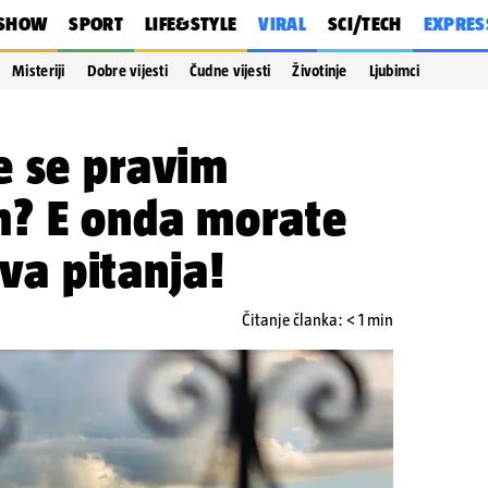
SHOW
SPORT
LIFE&STYLE
VIRAL
SCI/TECH
EXPRES
Misteriji
Dobre vijesti
Čudne vijesti
Životinje
Ljubimci
e se pravim
? E onda morate
ova pitanja!
Čitanje članka: < 1 min