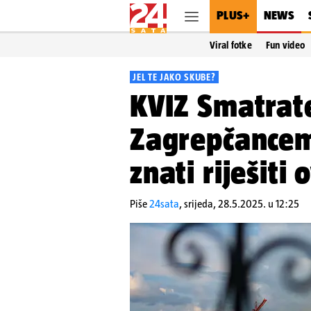
PLUS+
NEWS
Viral fotke
Fun video
JEL TE JAKO SKUBE?
KVIZ Smatrat
Zagrepčancem
znati riješiti 
Piše
24sata
,
srijeda, 28.5.2025. u 12:25