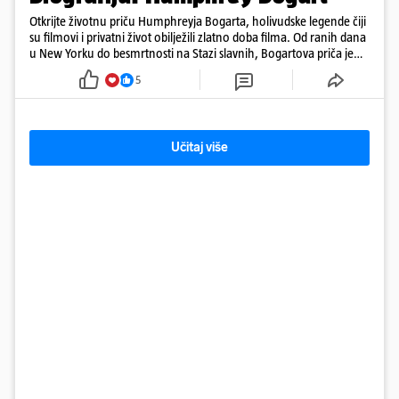
Otkrijte životnu priču Humphreyja Bogarta, holivudske legende čiji
su filmovi i privatni život obilježili zlatno doba filma. Od ranih dana
u New Yorku do besmrtnosti na Stazi slavnih, Bogartova priča je
saga o borbi, ljubavi, buntovništvu i umjetnosti.
5
Učitaj više