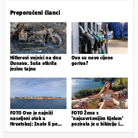
Preporučeni članci
Hitlerovi vojnici na dnu
Ovo su nove cijene
Dunava. Suša otkrila
goriva?
jezivu tajnu
FOTO Ovo je najniži
FOTO Žena s
naseljeni otok u
'najsavršenijim tijelom'
Hrvatskoj: Znate li po
pozirala je u bikiniju i
čemu je još poseban?
pokazala svoje bujne
obline...