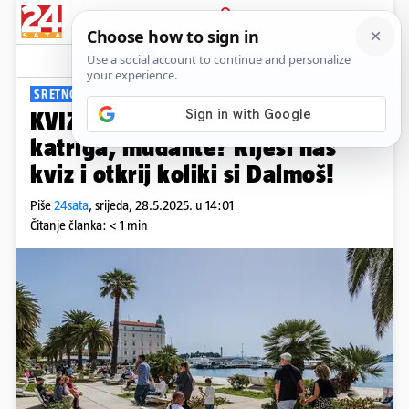
PRIJAVA
Viral
Komentari
23
SRETNO!
KVIZ Znate li što su kacavida,
katriga, mudante? Riješi naš
kviz i otkrij koliki si Dalmoš!
Piše
24sata
,
srijeda, 28.5.2025. u 14:01
Čitanje članka: < 1 min