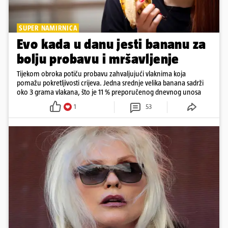
SUPER NAMIRNICA
Evo kada u danu jesti bananu za
bolju probavu i mršavljenje
Tijekom obroka potiču probavu zahvaljujući vlaknima koja
pomažu pokretljivosti crijeva. Jedna srednje velika banana sadrži
oko 3 grama vlakana, što je 11 % preporučenog dnevnog unosa
1
53