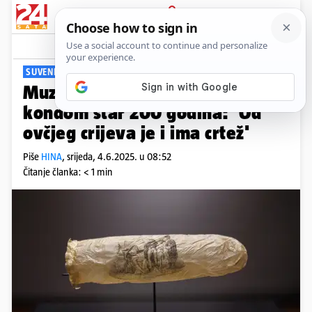
PRIJAVA
Viral
Komentari
3
SUVENIR IZ BORDELA
Muzej u Amsterdamu izlaže
kondom star 200 godina: 'Od
ovčjeg crijeva je i ima crtež'
Piše
HINA
,
srijeda, 4.6.2025. u 08:52
Čitanje članka: < 1 min