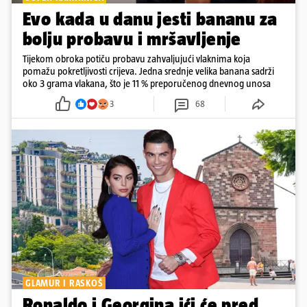
Evo kada u danu jesti bananu za
bolju probavu i mršavljenje
Tijekom obroka potiču probavu zahvaljujući vlaknima koja
pomažu pokretljivosti crijeva. Jedna srednje velika banana sadrži
oko 3 grama vlakana, što je 11 % preporučenog dnevnog unosa
3
68
GLAMUR I RASKOŠ
Ronaldo i Georgina ići će pred