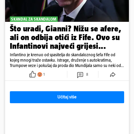
SKANDAL ZA SKANDALOM
Što uradi, Gianni? Nižu se afere,
ali on odbija otići iz Fife. Ovo su
Infantinovi najveći grijesi...
Infantino je krenuo od spasitelja do skandaloznog šefa Fife od
kojeg mnogi traže ostavku. Istrage, druženje s autokratima,
Trumpove veze i pokušaj da proda dio Mundijala samo su neki od
mnogih skandala
1
8
Učitaj više