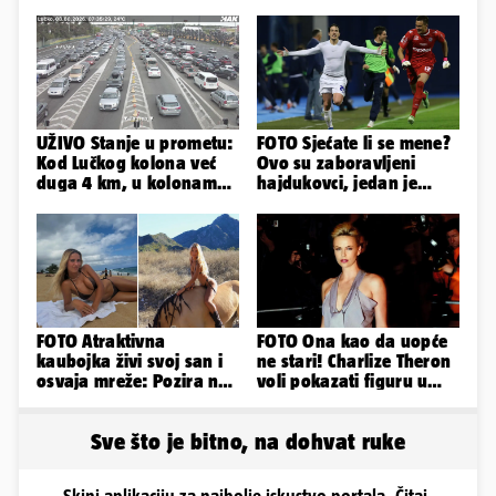
UŽIVO Stanje u prometu:
FOTO Sjećate li se mene?
Kod Lučkog kolona već
Ovo su zaboravljeni
duga 4 km, u kolonama
hajdukovci, jedan je
se vozi prema moru
napuhao 3,3 promila...
FOTO Atraktivna
FOTO Ona kao da uopće
kaubojka živi svoj san i
ne stari! Charlize Theron
osvaja mreže: Pozira na
voli pokazati figuru u
konjima, nastupa na
golišavim izdanjima...
rodeu...
Sve što je bitno, na dohvat ruke