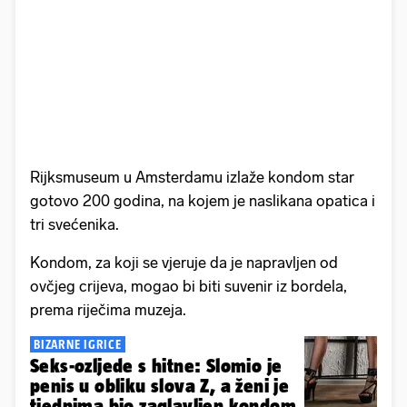
Rijksmuseum u Amsterdamu izlaže kondom star
gotovo 200 godina, na kojem je naslikana opatica i
tri svećenika.
Kondom, za koji se vjeruje da je napravljen od
ovčjeg crijeva, mogao bi biti suvenir iz bordela,
prema riječima muzeja.
BIZARNE IGRICE
Seks-ozljede s hitne: Slomio je
penis u obliku slova Z, a ženi je
tjednima bio zaglavljen kondom