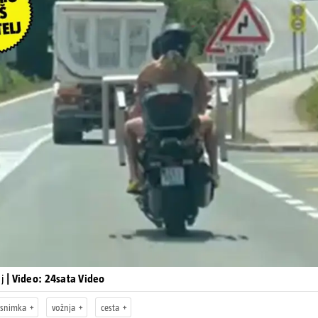
Pokretanje videa...
lj
| Video: 24sata Video
snimka
vožnja
cesta