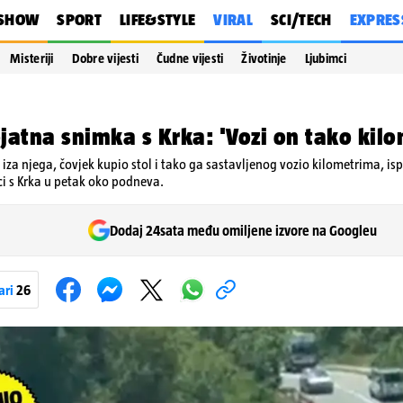
SHOW
SPORT
LIFE&STYLE
VIRAL
SCI/TECH
EXPRES
Misteriji
Dobre vijesti
Čudne vijesti
Životinje
Ljubimci
jatna snimka s Krka: 'Vozi on tako kilo
 iza njega, čovjek kupio stol i tako ga sastavljenog vozio kilometrima, isp
ci s Krka u petak oko podneva.
Dodaj 24sata među omiljene izvore na Googleu
ari
26