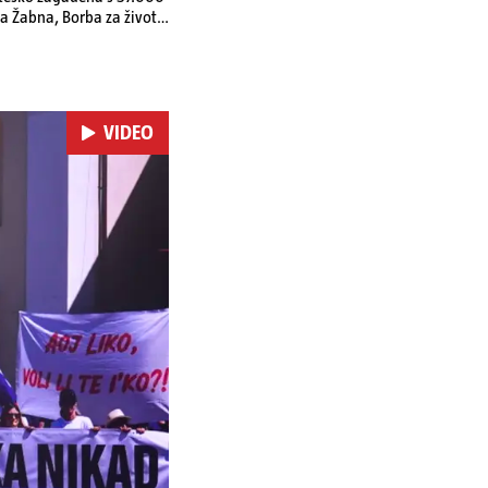
a Žabna, Borba za život
VIDEO