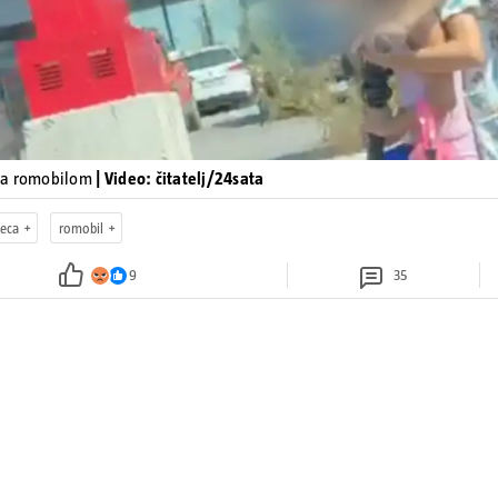
ja romobilom
| Video: čitatelj/24sata
jeca
romobil
9
35