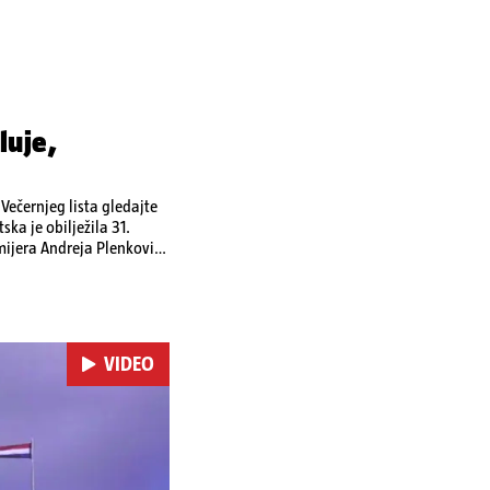
luje,
ečernjeg lista gledajte
ka je obilježila 31.
emijera Andreja Plenkovića
omi u Irskoj,
u nuklearnoj elektrani
VIDEO