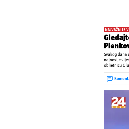
NAJVAŽNIJE V
Gledajt
Plenkov
Svakog dana u
najnovije vije
obljetnicu Olu
u Kninu. Donos
upozorenjima 
Koment
Krško.