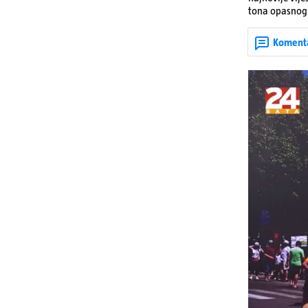
tona opasnog 
Denisa Vejzović
Koment