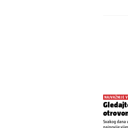
NAJVAŽNIJE V
Gledajt
otrovo
Svakog dana u
najnovije vije