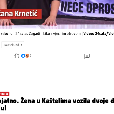
 sekundi' 24sata: Zagadili Liku s vječnim otrovom
| Video: 24sata/Vi
240 sekundi
2
VIDEO
jatno. Žena u Kaštelima vozila dvoje d
lu!