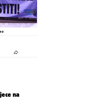
deo
jece na