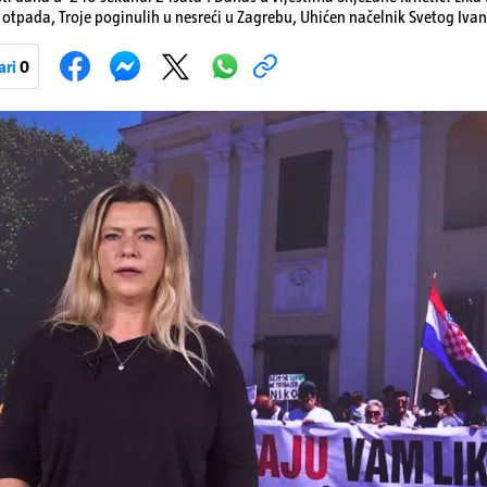
otpada, Troje poginulih u nesreći u Zagrebu, Uhićen načelnik Svetog Ivan
a, Krajaču režu ovlasti: Slijedi otkaz...
ari
0
Pokretanje videa...