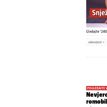
Gledajte '240
videovijesti
POGLEDAJTE 
Nevjero
romobi