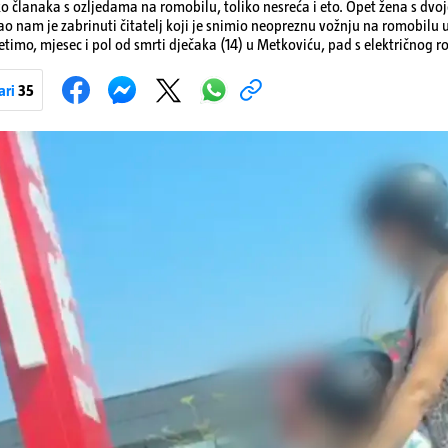
ko članaka s ozljedama na romobilu, toliko nesreća i eto. Opet žena s dvo
ao nam je zabrinuti čitatelj koji je snimio neopreznu vožnju na romobilu 
etimo, mjesec i pol od smrti dječaka (14) u Metkoviću, pad s električnog r
ivot. Unatoč naporima liječnika KBC-a Zagreb, u ponedjeljak maloljetnik
u padu s romobila.
ari
35
Pokretanje videa...