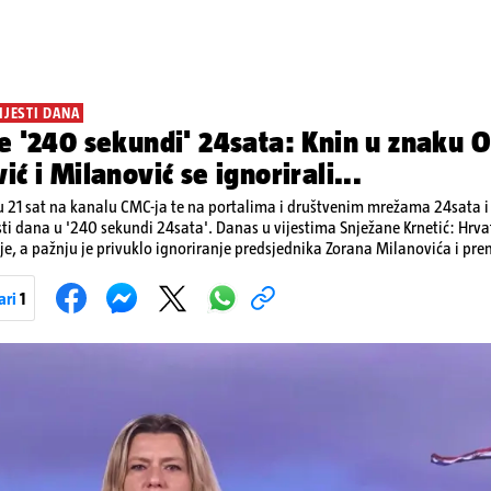
IJESTI DANA
e '240 sekundi' 24sata: Knin u znaku O
ić i Milanović se ignorirali...
 21 sat na kanalu CMC-ja te na portalima i društvenim mrežama 24sata i V
sti dana u '240 sekundi 24sata'. Danas u vijestima Snježane Krnetić: Hrvats
je, a pažnju je privuklo ignoriranje predsjednika Zorana Milanovića i pr
imo i detalje o većim braniteljskim mirovinama, apelu obitelji Hrvata u k
nakon nove tragedije na električnom romobilu te smanjenju proizvodnje 
ari
1