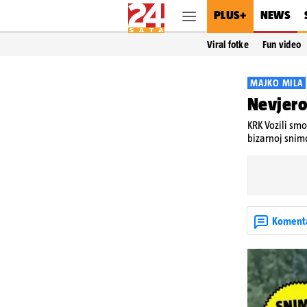
PLUS+
NEWS
Viral fotke
Fun video
MAJKO MILA
Nevjero
KRK Vozili smo
bizarnoj snim
Koment