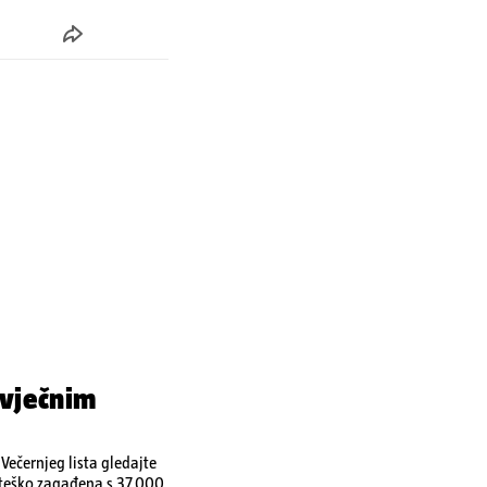
 vječnim
ečernjeg lista gledajte
a teško zagađena s 37.000