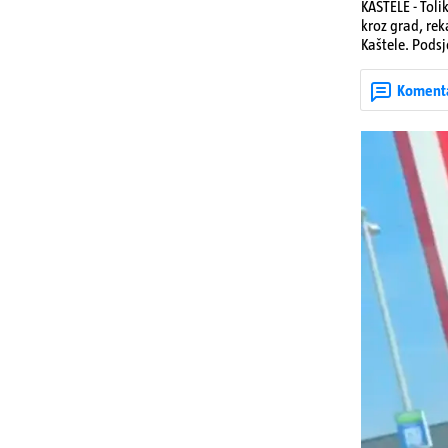
KAŠTELE - Toli
kroz grad, rek
Kaštele. Podsj
jedan mladi ž
zadobivenima 
Koment