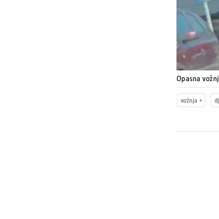
Opasna vožn
vožnja
d