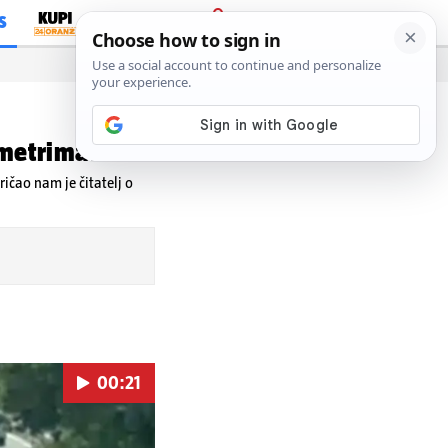
S
PRIJAVA
metrima...'
ričao nam je čitatelj o
00:21