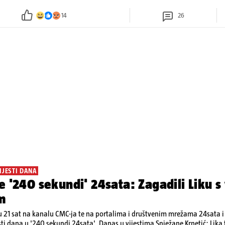
14
26
IJESTI DANA
e '240 sekundi' 24sata: Zagadili Liku s
m
 21 sat na kanalu CMC-ja te na portalima i društvenim mrežama 24sata i V
sti dana u '240 sekundi 24sata'. Danas u vijestima Snježane Krnetić: Lik