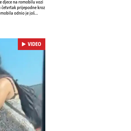
je djece na romobilu vozi
u četvrtak prijepodne kroz
omobila odnio je još
 je podlegao ozljedama
VIDEO