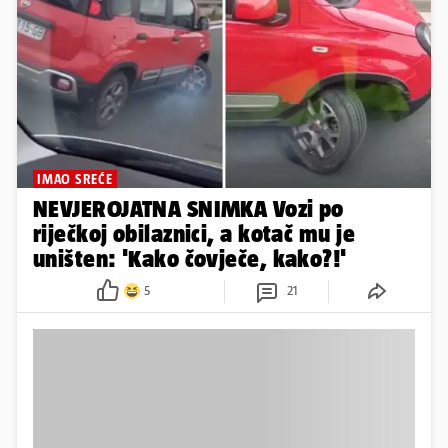
IMAO SREĆE
NEVJEROJATNA SNIMKA Vozi po
riječkoj obilaznici, a kotač mu je
uništen: 'Kako čovječe, kako?!'
5
21