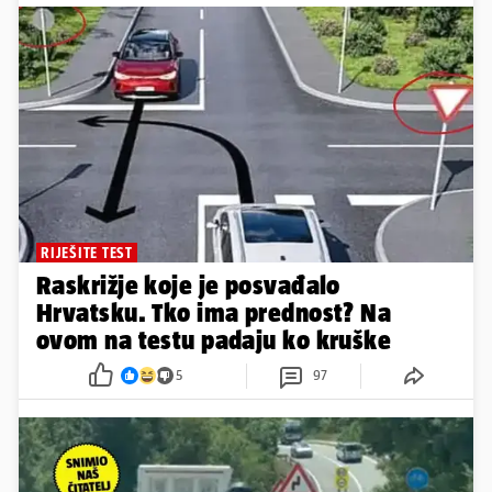
RIJEŠITE TEST
Raskrižje koje je posvađalo
Hrvatsku. Tko ima prednost? Na
ovom na testu padaju ko kruške
5
97