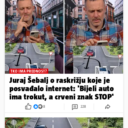
TKO IMA PREDNOST?
Juraj Šebalj o raskrižju koje je
posvađalo internet: 'Bijeli auto
ima trokut, a crveni znak STOP'
8
228