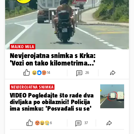
MAJKO MILA
Nevjerojatna snimka s Krka:
'Vozi on tako kilometrima...'
14
26
NEVJEROJATNA SNIMKA
VIDEO Pogledajte što rade dva
divljaka po obilaznici! Policija
ima snimku: 'Posvađali su se'
6
37