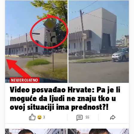
NEVJEROJATNO
Video posvađao Hrvate: Pa je li
moguće da ljudi ne znaju tko u
ovoj situaciji ima prednost?!
3
55