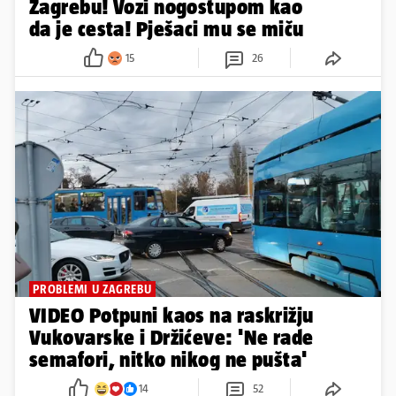
Zagrebu! Vozi nogostupom kao
da je cesta! Pješaci mu se miču
15
26
PROBLEMI U ZAGREBU
VIDEO Potpuni kaos na raskrižju
Vukovarske i Držićeve: 'Ne rade
semafori, nitko nikog ne pušta'
14
52