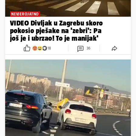
NEVJEROJATNO
VIDEO Divljak u Zagrebu skoro
pokosio pješake na 'zebri': Pa
još je i ubrzao! To je manijak'
18
36