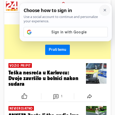
News
Show
Sport
Life&style
Video
Express
PRIJAVA
raskrižje
Primaj sve nove vijesti o temi i budi u tijeku
Prati temu
VOZIO PRIPIT
Teška nesreća u Karlovcu:
Dvoje završilo u bolnici nakon
sudara
1
NEVJEROJATNO