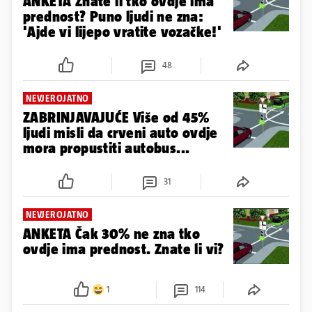
ANKETA Znate li tko ovdje ima
prednost? Puno ljudi ne zna:
'Ajde vi lijepo vratite vozačke!'
48
NEVJEROJATNO
ZABRINJAVAJUĆE Više od 45%
ljudi misli da crveni auto ovdje
mora propustiti autobus...
31
NEVJEROJATNO
ANKETA Čak 30% ne zna tko
ovdje ima prednost. Znate li vi?
1
114