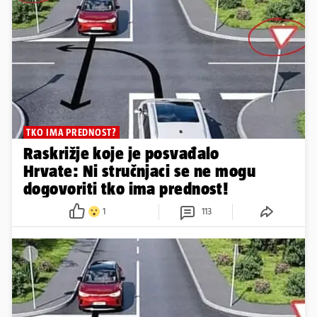
TKO IMA PREDNOST?
Raskrižje koje je posvađalo
Hrvate: Ni stručnjaci se ne mogu
dogovoriti tko ima prednost!
1
113