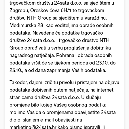
trgovačkom društvu 24sata d.o.o. sa sjedištem u
Zagrebu, Oreškovićeva 6H/1 te trgovačkom
društvu NTH Group sa sjedištem u Varaždinu,
Međimurska 28 kao voditeljima obrade osobnih
podataka. Navedene će podatke trgovačko
društvo 24sata d.o.o. i trgovačko društvo NTH
Group obrađivati u svrhu proglašenja dobitnika
nagradnog natječaja. Pohrana i obrada osobnih
podataka vršit će se tijekom perioda od 23.10. do
23.10., a od dana zaprimanja Vaših podataka.
Također, dajem izričitu privolu i pristajem na objavu
podataka dobivenih putem natječaja, na internet
stranicama društva 24sata d.o.o. U slučaju
promjene bilo kojeg Vašeg osobnog podatka
molimo Vas da o promjenama obavijestite 24sata
d.o.o. slanjem e-mail obavijesti na
marketing@24sata.hr kako bismo ispravili ili