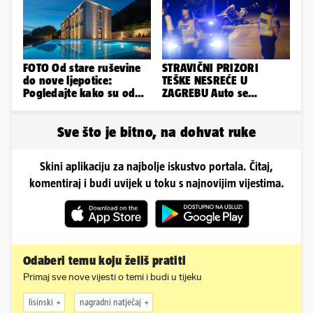
FOTO Od stare ruševine
STRAVIČNI PRIZORI
do nove ljepotice:
TEŠKE NESREĆE U
Pogledajte kako su od
ZAGREBU Auto se
škole u Podstrani
prepolovio, čovjek
napravili vilu
poginuo
Sve što je bitno, na dohvat ruke
Skini aplikaciju za najbolje iskustvo portala. Čitaj,
komentiraj i budi uvijek u toku s najnovijim vijestima.
Odaberi temu koju želiš pratiti
Primaj sve nove vijesti o temi i budi u tijeku
lisinski
nagradni natječaj