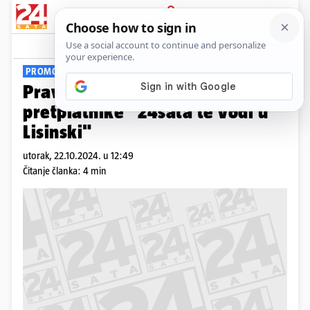
PRIJAVA
Viral
Komentari
0
PROMO
Pravila nagradnog natječaja za
pretplatnike "24sata te vodi u
Lisinski"
utorak, 22.10.2024. u 12:49
Čitanje članka: 4 min