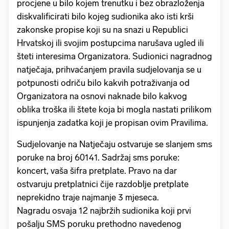
procjene u bilo kojem trenutku i bez obrazloženja
diskvalificirati bilo kojeg sudionika ako isti krši
zakonske propise koji su na snazi u Republici
Hrvatskoj ili svojim postupcima narušava ugled ili
šteti interesima Organizatora. Sudionici nagradnog
natječaja, prihvaćanjem pravila sudjelovanja se u
potpunosti odriču bilo kakvih potraživanja od
Organizatora na osnovi naknade bilo kakvog
oblika troška ili štete koja bi mogla nastati prilikom
ispunjenja zadatka koji je propisan ovim Pravilima.
Sudjelovanje na Natječaju ostvaruje se slanjem sms
poruke na broj 60141. Sadržaj sms poruke:
koncert, vaša šifra pretplate. Pravo na dar
ostvaruju pretplatnici čije razdoblje pretplate
neprekidno traje najmanje 3 mjeseca.
Nagradu osvaja 12 najbržih sudionika koji prvi
pošalju SMS poruku prethodno navedenog