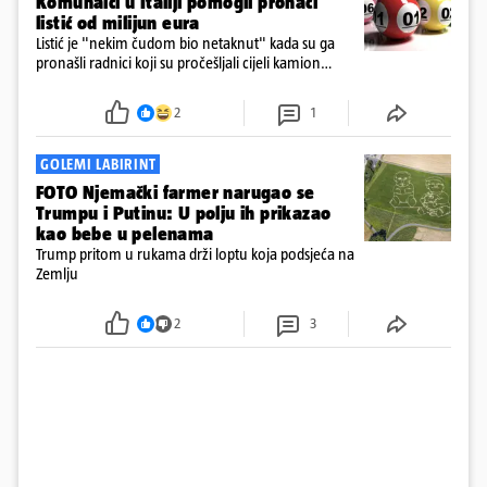
Komunalci u Italiji pomogli pronaći
listić od milijun eura
Listić je "nekim čudom bio netaknut" kada su ga
pronašli radnici koji su pročešljali cijeli kamion
smeća, kazao je Roberto Nicola Toscano, ravnatelj
tvrtke SANB u južnoj talijanskoj pokrajini Apuliji za
2
1
AFP u utorak.
GOLEMI LABIRINT
FOTO Njemački farmer narugao se
Trumpu i Putinu: U polju ih prikazao
kao bebe u pelenama
Trump pritom u rukama drži loptu koja podsjeća na
Zemlju
2
3