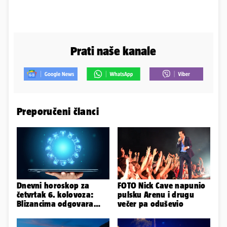
Prati naše kanale
Preporučeni članci
Dnevni horoskop za
FOTO Nick Cave napunio
četvrtak 6. kolovoza:
pulsku Arenu i drugu
Blizancima odgovara
večer pa oduševio
mir, a Vage imaju volje
za sve