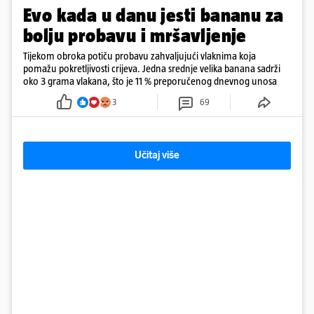
Evo kada u danu jesti bananu za
bolju probavu i mršavljenje
Tijekom obroka potiču probavu zahvaljujući vlaknima koja
pomažu pokretljivosti crijeva. Jedna srednje velika banana sadrži
oko 3 grama vlakana, što je 11 % preporučenog dnevnog unosa
3
69
Učitaj više