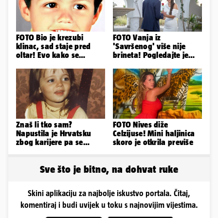
FOTO Bio je krezubi
FOTO Vanja iz
klinac, sad staje pred
'Savršenog' više nije
oltar! Evo kako se
brineta! Pogledajte je
mijenjao jedan od
sad
najvećih...
Znaš li tko sam?
FOTO Nives diže
Napustila je Hrvatsku
Celzijuse! Mini haljinica
zbog karijere pa se
skoro je otkrila previše
zaljubila u 15 godina
starijeg
Sve što je bitno, na dohvat ruke
Skini aplikaciju za najbolje iskustvo portala. Čitaj,
komentiraj i budi uvijek u toku s najnovijim vijestima.