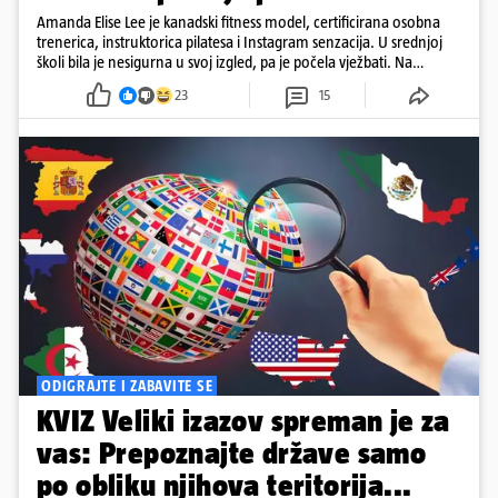
Amanda Elise Lee je kanadski fitness model, certificirana osobna
trenerica, instruktorica pilatesa i Instagram senzacija. U srednjoj
školi bila je nesigurna u svoj izgled, pa je počela vježbati. Na
Instagramu je prati više od deset milijuna ljudi, a posebno je
23
15
poznata po vježbama za oblikovanje stražnjice. Njezinu 'pozadinu'
razni su mediji znali proglašavati i najboljom na Instagramu...
ODIGRAJTE I ZABAVITE SE
KVIZ Veliki izazov spreman je za
vas: Prepoznajte države samo
po obliku njihova teritorija...