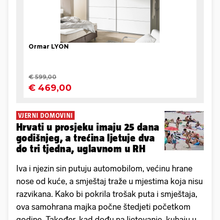
VJERNI DOMOVINI
Hrvati u prosjeku imaju 25 dana
godišnjeg, a trećina ljetuje dva
do tri tjedna, uglavnom u RH
Iva i njezin sin putuju automobilom, većinu hrane
nose od kuće, a smještaj traže u mjestima koja nisu
razvikana. Kako bi pokrila trošak puta i smještaja,
ova samohrana majka počne štedjeti početkom
godine. Također, kad dođu na ljetovanje, kuhaju u