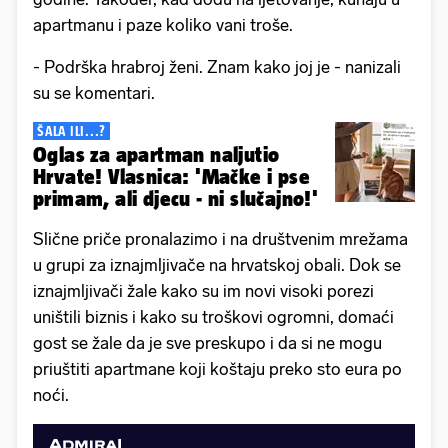
apartmanu i paze koliko vani troše.
- Podrška hrabroj ženi. Znam kako joj je - nanizali
su se komentari.
ŠALA ILI...?
Oglas za apartman naljutio
Hrvate! Vlasnica: 'Mačke i pse
primam, ali djecu - ni slučajno!'
Slične priče pronalazimo i na društvenim mrežama
u grupi za iznajmljivače na hrvatskoj obali. Dok se
iznajmljivači žale kako su im novi visoki porezi
uništili biznis i kako su troškovi ogromni, domaći
gost se žale da je sve preskupo i da si ne mogu
priuštiti apartmane koji koštaju preko sto eura po
noći.