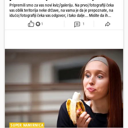
Pripremili smo za vas novi kviz/galeriju. Na prvoj fotografiji čeka
vas oblik teritorija neke države, na vama je da je prepoznate, na
idućoj fotografiji čeka vas odgovor, i tako dalje... Mislite da ih
možete sve ispravno prepoznati? Neće vam biti lako... Odigrajte
1
1
kviz, malo se zabavite i barem na nekoliko trenutaka 'pobjegnite'
od toplinskog vala...
SUPER NAMIRNICA