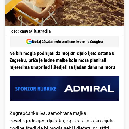
Foto: canva/ilustracija
Dodaj 24sata među omiljene izvore na Googleu
Ne bih mogla podnijeti da moj sin cijelo ljeto ostane u
Zagrebu, priča je jedne majke koja mora planirati
mjesecima unaprijed i štedjeti za tjedan dana na moru
Zagrepčanka Iva, samohrana majka
devetogodišnjeg dječaka, ispričala je kako cijele
godine štedi da bi mogla sebi i djetetu priuštiti