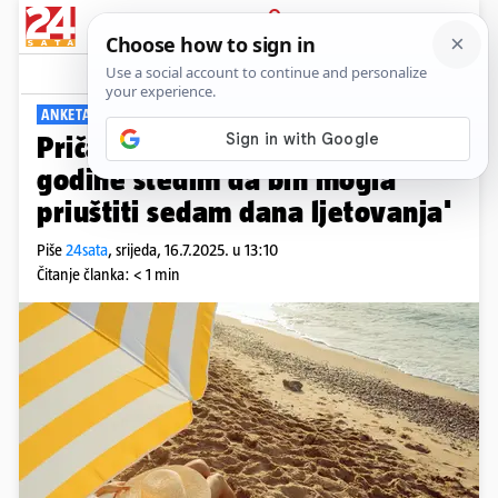
PRIJAVA
Viral
Komentari
19
ANKETA: IDETE LI VI NA MORE?
Priča samohrane majke: 'Cijele
godine štedim da bih mogla
priuštiti sedam dana ljetovanja'
Piše
24sata
,
srijeda, 16.7.2025. u 13:10
Čitanje članka: < 1 min