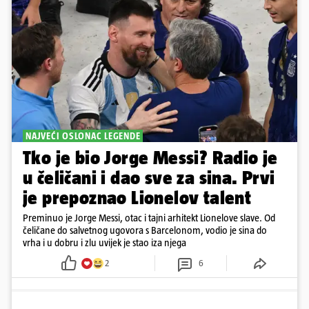
NAJVEĆI OSLONAC LEGENDE
Tko je bio Jorge Messi? Radio je
u čeličani i dao sve za sina. Prvi
je prepoznao Lionelov talent
Preminuo je Jorge Messi, otac i tajni arhitekt Lionelove slave. Od
čeličane do salvetnog ugovora s Barcelonom, vodio je sina do
vrha i u dobru i zlu uvijek je stao iza njega
2
6