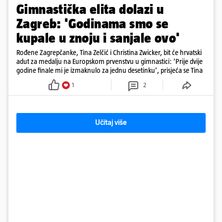
Gimnastička elita dolazi u
Zagreb: 'Godinama smo se
kupale u znoju i sanjale ovo'
Rođene Zagrepčanke, Tina Zelčić i Christina Zwicker, bit će hrvatski
adut za medalju na Europskom prvenstvu u gimnastici: 'Prije dvije
godine finale mi je izmaknulo za jednu desetinku', prisjeća se Tina
1
2
Učitaj više