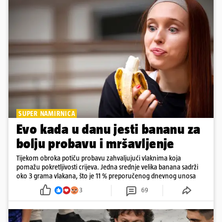
SUPER NAMIRNICA
Evo kada u danu jesti bananu za
bolju probavu i mršavljenje
Tijekom obroka potiču probavu zahvaljujući vlaknima koja
pomažu pokretljivosti crijeva. Jedna srednje velika banana sadrži
oko 3 grama vlakana, što je 11 % preporučenog dnevnog unosa
3
69