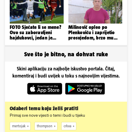
FOTO Sjećate li se mene?
Milinović opleo po
Ovo su zaboravljeni
Plenkoviću i zaprijetio
hajdukovci, jedan je
prosvjedom, brzo mu
napuhao 3,3 promila...
stigao odgovor građana
Gospića
Sve što je bitno, na dohvat ruke
Skini aplikaciju za najbolje iskustvo portala. Čitaj,
komentiraj i budi uvijek u toku s najnovijim vijestima.
Odaberi temu koju želiš pratiti
Primaj sve nove vijesti o temi i budi u tijeku
mertojak
thompson
crkva