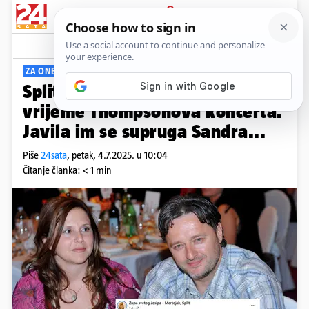
PRIJAVA
Viral
Komentari
13
ZA ONE KOJI NE MOGU IĆI
Splitska župa imat će misu u
vrijeme Thompsonova koncerta.
Javila im se supruga Sandra...
Piše
24sata
,
petak, 4.7.2025. u 10:04
Čitanje članka: < 1 min