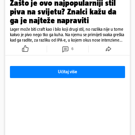
Zašto je ovo najpopularniji stil
piva na svijetu? Znalci kažu da
ga je najteže napraviti
Lager može biti craft kao i bilo koji drugi stil, no razlika nije u tome
kakvo je pivo nego tko ga kuha. Na njemu se primijeti svaka greška
kad ga radite, za razliku od IPA-e, u kojem okus nose intenzivne
arome
6
Učitaj više