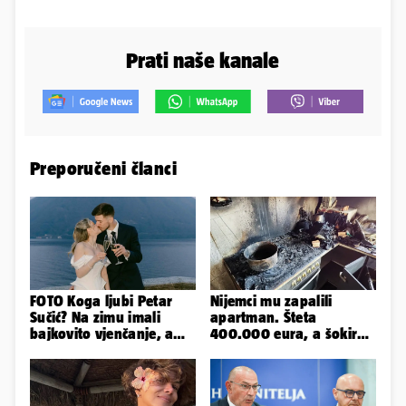
Prati naše kanale
Preporučeni članci
FOTO Koga ljubi Petar
Nijemci mu zapalili
Sučić? Na zimu imali
apartman. Šteta
bajkovito vjenčanje, a
400.000 eura, a šokirao
sada je na svijet stigao -
ga mail od Bookinga
sin!