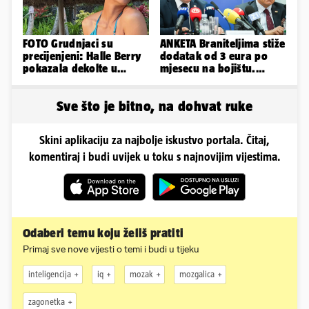
FOTO Grudnjaci su
ANKETA Braniteljima stiže
precijenjeni: Halle Berry
dodatak od 3 eura po
pokazala dekolte u
mjesecu na bojištu.
zavodljivoj satenskoj
Slažete li se s time?
haljinici
Sve što je bitno, na dohvat ruke
Skini aplikaciju za najbolje iskustvo portala. Čitaj,
komentiraj i budi uvijek u toku s najnovijim vijestima.
Odaberi temu koju želiš pratiti
Primaj sve nove vijesti o temi i budi u tijeku
inteligencija
iq
mozak
mozgalica
zagonetka