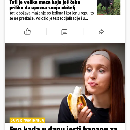
Toti je velika maza koja još čeka
priliku da upozna svoju obitelj
Toti obožava maženje po leđima i korijenu repu, to
se ne preskače. Položio je test socijalizacije i u
odnosu na druge pse je miran. Kastriran je i
cijepljen protiv virusnih zaraznih bolesti
SUPER NAMIRNICA
Evo kada u danu jesti bananu za