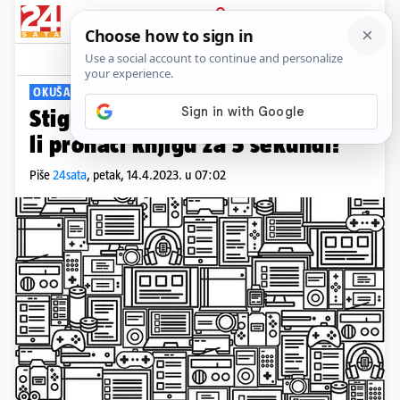
PRIJAVA
Viral
Komentari
3
OKUŠAJTE SE
Stigla nova mozgalica: Možete
li pronaći knjigu za 5 sekundi?
Piše
24sata
,
petak, 14.4.2023. u 07:02