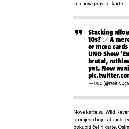
ima nova pravila i karte.
Stacking all
10s? ✅ A merc
or more cards
UNO Show ‘Em
brutal, ruthl
yet. Now avai
pic.twitter.
— UNO (@realUNOg
Nove karte su 'Wild Reve
promjenu boje, obrnuti red
pokupiti četiri karte. Osim