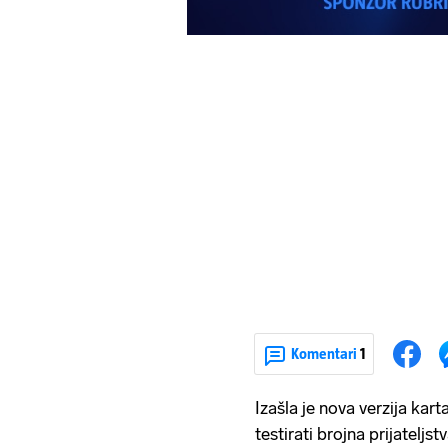
Komentari
1
Izašla je nova verzija kar
testirati brojna prijateljst