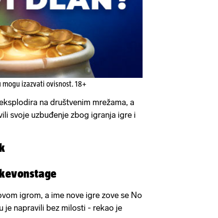
u mogu izazvati ovisnost. 18+
 eksplodira na društvenim mrežama, a
li svoje uzbuđenje zbog igranja igre i
k
 kevonstage
novom igrom, a ime nove igre zove se No
u je napravili bez milosti - rekao je