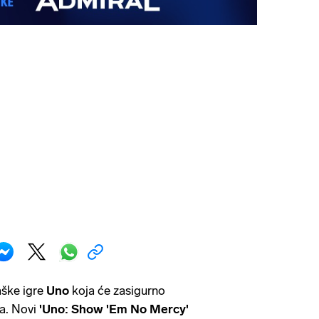
taške igre
Uno
koja će zasigurno
va. Novi
'Uno: Show 'Em No Mercy'