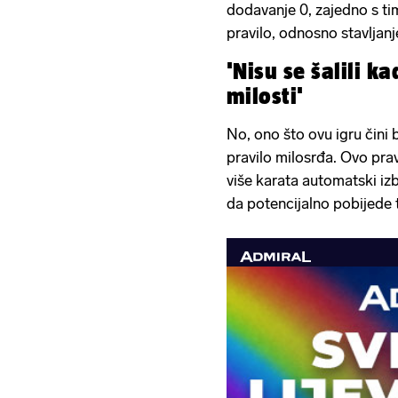
dodavanje 0, zajedno s ti
pravilo, odnosno stavljanj
'Nisu se šalili ka
milosti'
No, ono što ovu igru ​​čini
pravilo milosrđa. Ovo pravi
više karata automatski iz
da potencijalno pobijede t