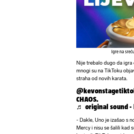
Igre na sreć
Nije trebalo dugo da igra
mnogi su na TikToku objavi
straha od novih karata.
@kevonstagetikto
CHAOS.
♬ original sound -
- Dakle, Uno je izašao s 
Mercy i nisu se šalili kad s