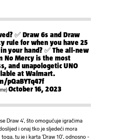
owed? ✅ Draw 6s and Draw
y rule for when you have 25
 in your hand? ✅ The all-new
 No Mercy is the most
ess, and unapologetic UNO
lable at Walmart.
com/pQaBYTq47f
October 16, 2023
ame)
rse Draw 4', što omogućuje igračima
oslijed i onaj tko je sljedeći mora
 toga, tu je i karta 'Draw 10', odnosno -