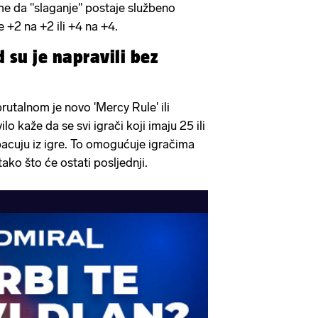
me da "slaganje" postaje službeno
e +2 na +2 ili +4 na +4.
d su je napravili bez
 brutalnom je novo 'Mercy Rule' ili
lo kaže da se svi igrači koji imaju 25 ili
bacuju iz igre. To omogućuje igračima
ako što će ostati posljednji.