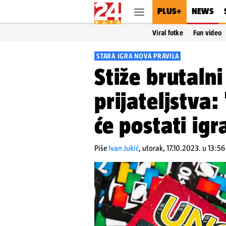
PLUS+
NEWS
Viral fotke
Fun video
STARA IGRA NOVA PRAVILA
Stiže brutaln
prijateljstva: 
će postati igra
Piše
Ivan Jukić
,
utorak, 17.10.2023. u 13:56