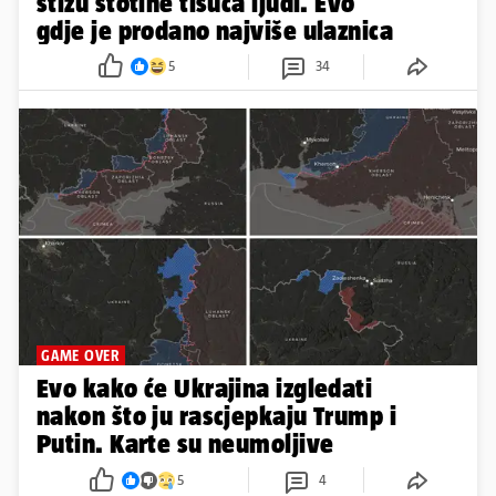
stižu stotine tisuća ljudi. Evo
gdje je prodano najviše ulaznica
5
34
GAME OVER
Evo kako će Ukrajina izgledati
nakon što ju rascjepkaju Trump i
Putin. Karte su neumoljive
5
4