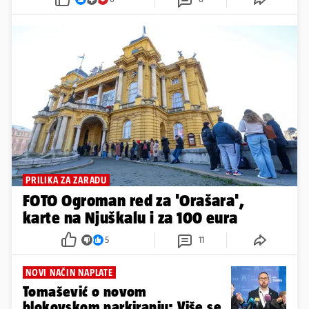
PRILIKA ZA ZARADU
FOTO Ogroman red za 'Orašara',
karte na Njuškalu i za 100 eura
5
11
NOVI NAČIN NAPLATE
Tomašević o novom
blokovskom parkiranju: Više se