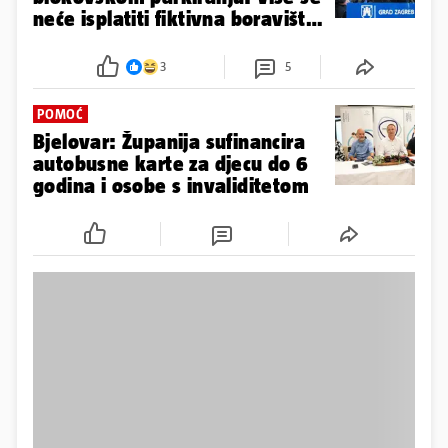
neće isplatiti fiktivna boravišta
radi parkinga
3
5
POMOĆ
Bjelovar: Županija sufinancira
autobusne karte za djecu do 6
godina i osobe s invaliditetom