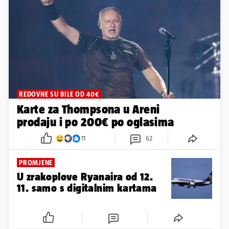
REDOVNE SU BILE OD 40€
Karte za Thompsona u Areni
prodaju i po 200€ po oglasima
11
62
PROMJENE
U zrakoplove Ryanaira od 12.
11. samo s digitalnim kartama