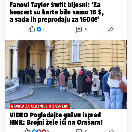
Fanovi Taylor Swift bijesni: 'Za
koncert su karte bile samo 16 $,
a sada ih preprodaju za 1600!'
2
4
NAVALA ZA ULAZNICE U ZAGREBU
VIDEO Pogledajte gužvu ispred
HNK: Brojni žele ići na Orašara!
6
8