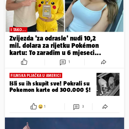
I TAKO...
Zvijezda 'za odrasle' nudi 10,2
mil. dolara za rijetku Pokémon
kartu: To zaradim u 6 mjeseci...
1
FILMSKA PLJAČKA U AMERICI
Išli su ih skupit sve! Pokrali su
Pokemon karte od 300.000 $!
1
3