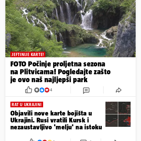
JEFTINIJE KARTE!
FOTO Počinje proljetna sezona
na Plitvicama! Pogledajte zašto
je ovo naš najljepši park
4
RAT U UKRAJINI
Objavili nove karte bojišta u
Ukrajini. Rusi vratili Kursk i
nezaustavljivo 'melju' na istoku