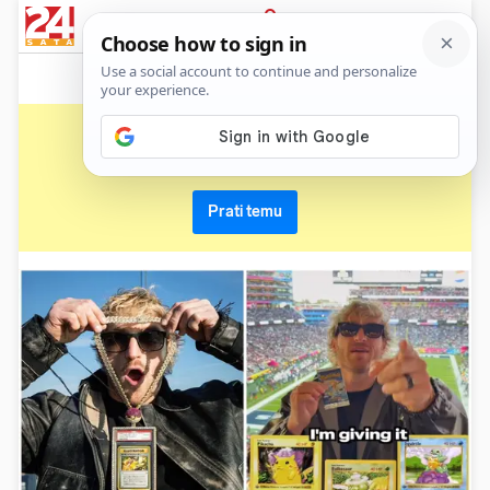
News
Show
Sport
Life&style
Video
Express
PRIJAVA
karte
Primaj sve nove vijesti o temi i budi u tijeku
Prati temu