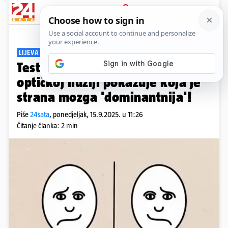
PRIJAVA
Viral
Komentari
3
LIJEVA ILI DESNA?
Test: Ono što prvo vidite u
optičkoj iluziji pokazuje koja je
strana mozga 'dominantnija'!
Piše
24sata
,
ponedjeljak, 15.9.2025. u 11:26
Čitanje članka: 2 min