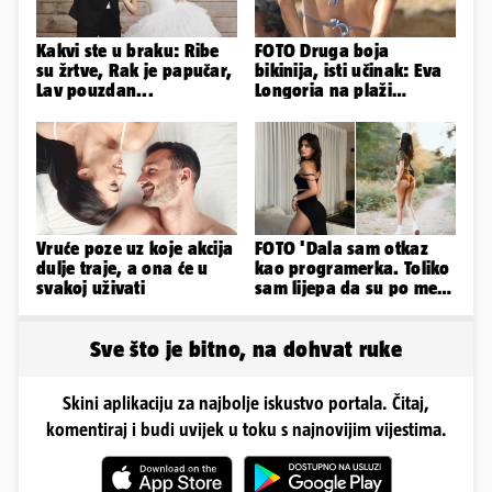
Kakvi ste u braku: Ribe
FOTO Druga boja
su žrtve, Rak je papučar,
bikinija, isti učinak: Eva
Lav pouzdan...
Longoria na plaži
pipkala svoje zanosne
obline
Vruće poze uz koje akcija
FOTO 'Dala sam otkaz
dulje traje, a ona će u
kao programerka. Toliko
svakoj uživati
sam lijepa da su po meni
napravili lutku'
Sve što je bitno, na dohvat ruke
Skini aplikaciju za najbolje iskustvo portala. Čitaj,
komentiraj i budi uvijek u toku s najnovijim vijestima.