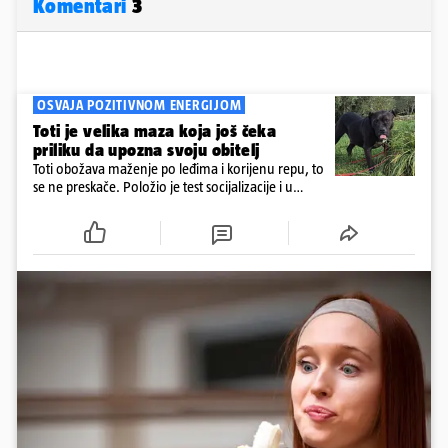
Komentari
3
OSVAJA POZITIVNOM ENERGIJOM
Toti je velika maza koja još čeka
priliku da upozna svoju obitelj
Toti obožava maženje po leđima i korijenu repu, to
se ne preskače. Položio je test socijalizacije i u
odnosu na druge pse je miran. Kastriran je i
cijepljen protiv virusnih zaraznih bolesti