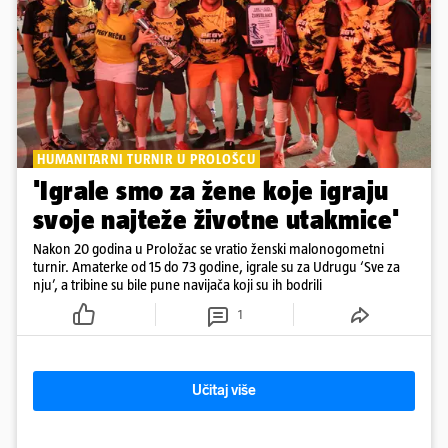
HUMANITARNI TURNIR U PROLOŠCU
'Igrale smo za žene koje igraju
svoje najteže životne utakmice'
Nakon 20 godina u Proložac se vratio ženski malonogometni
turnir. Amaterke od 15 do 73 godine, igrale su za Udrugu ‘Sve za
nju’, a tribine su bile pune navijača koji su ih bodrili
1
Učitaj više