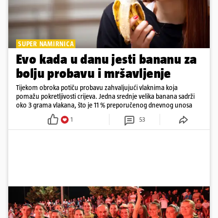
SUPER NAMIRNICA
Evo kada u danu jesti bananu za
bolju probavu i mršavljenje
Tijekom obroka potiču probavu zahvaljujući vlaknima koja
pomažu pokretljivosti crijeva. Jedna srednje velika banana sadrži
oko 3 grama vlakana, što je 11 % preporučenog dnevnog unosa
1
53