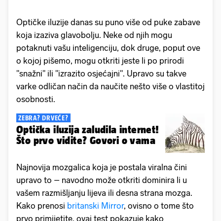
Optičke iluzije danas su puno više od puke zabave
koja izaziva glavobolju. Neke od njih mogu
potaknuti vašu inteligenciju, dok druge, poput ove
o kojoj pišemo, mogu otkriti jeste li po prirodi
"snažni" ili "izrazito osjećajni". Upravo su takve
varke odličan način da naučite nešto više o vlastitoj
osobnosti.
ZEBRA? DRVEĆE?
Optička iluzija zaludila internet!
Što prvo vidite? Govori o vama
Najnovija mozgalica koja je postala viralna čini
upravo to – navodno može otkriti dominira li u
vašem razmišljanju lijeva ili desna strana mozga.
Kako prenosi
britanski Mirror
, ovisno o tome što
prvo primijetite, ovaj test pokazuje kako