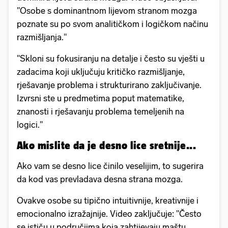
"Osobe s dominantnom lijevom stranom mozga
poznate su po svom analitičkom i logičkom načinu
razmišljanja."
"Skloni su fokusiranju na detalje i često su vješti u
zadacima koji uključuju kritičko razmišljanje,
rješavanje problema i strukturirano zaključivanje.
Izvrsni ste u predmetima poput matematike,
znanosti i rješavanju problema temeljenih na
logici."
Ako mislite da je desno lice sretnije...
Ako vam se desno lice činilo veselijim, to sugerira
da kod vas prevladava desna strana mozga.
Ovakve osobe su tipično intuitivnije, kreativnije i
emocionalno izražajnije. Video zaključuje: "Često
se ističu u područjima koja zahtijevaju maštu,