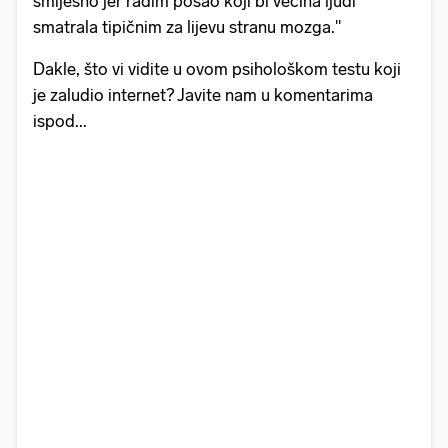
smiješno jer radim posao koji bi većina ljudi
smatrala tipičnim za lijevu stranu mozga."
Dakle, što vi vidite u ovom psihološkom testu koji
je zaludio internet? Javite nam u komentarima
ispod...