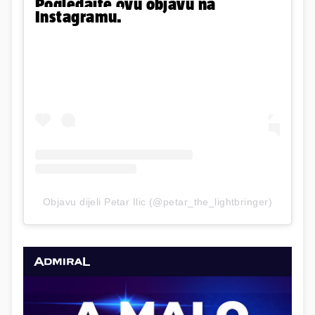
Pogledajte ovu objavu na
Instagramu.
Objavu dijeli Petar Ilic (@petar_the_lightbringer)