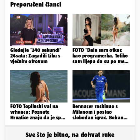
Preporučeni članci
Gledajte '240 sekundi'
FOTO 'Dala sam otkaz
24sata: Zagadili Liku s
kao programerka. Toliko
vječnim otrovom
sam lijepa da su po meni
napravili lutku'
FOTO Toplinski val na
Bennacer raskinuo s
vrhuncu: Poznate
Milanom i postao
Hrvatice znaju da je spas
slobodan igrač. Boban
u minijaturnom bikiniju
ga želio zadržati u
Dinamu
Sve što je bitno, na dohvat ruke