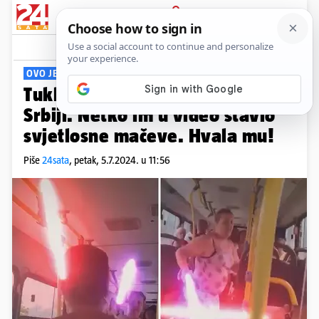
PRIJAVA
Viral
Komentari
3
OVO JE HIT
Tukle se kišobranima u busu u
Srbiji. Netko im u video stavio
svjetlosne mačeve. Hvala mu!
Piše
24sata
,
petak, 5.7.2024. u 11:56