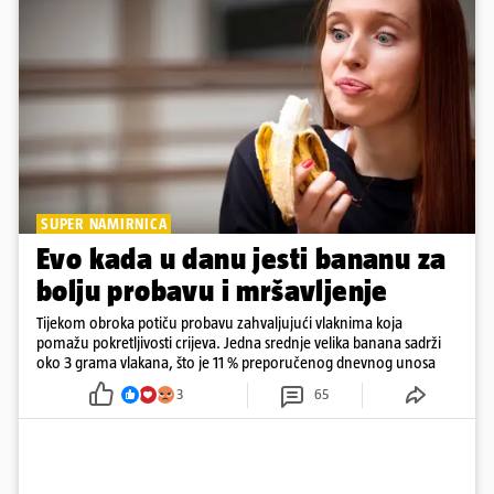
SUPER NAMIRNICA
Evo kada u danu jesti bananu za
bolju probavu i mršavljenje
Tijekom obroka potiču probavu zahvaljujući vlaknima koja
pomažu pokretljivosti crijeva. Jedna srednje velika banana sadrži
oko 3 grama vlakana, što je 11 % preporučenog dnevnog unosa
3
65