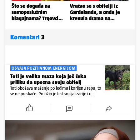
Komentari
3
OSVAJA POZITIVNOM ENERGIJOM
Toti je velika maza koja još čeka
priliku da upozna svoju obitelj
Toti obožava maženje po leđima i korijenu repu, to
se ne preskače. Položio je test socijalizacije i u
odnosu na druge pse je miran. Kastriran je i
cijepljen protiv virusnih zaraznih bolesti