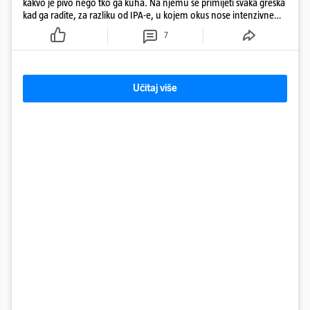
kakvo je pivo nego tko ga kuha. Na njemu se primijeti svaka greška
kad ga radite, za razliku od IPA-e, u kojem okus nose intenzivne
arome
7
Učitaj više