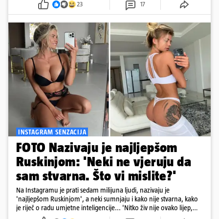
23
17
poznata po vježbama za oblikovanje stražnjice. Njezinu 'pozadinu'
razni su mediji znali proglašavati i najboljom na Instagramu...
INSTAGRAM SENZACIJA
FOTO Nazivaju je najljepšom
Ruskinjom: 'Neki ne vjeruju da
sam stvarna. Što vi mislite?'
Na Instagramu je prati sedam milijuna ljudi, nazivaju je
'najljepšom Ruskinjom', a neki sumnjaju i kako nije stvarna, kako
je riječ o radu umjetne inteligencije... 'Nitko živ nije ovako lijep,
sigurno je AI', stoji u jednom komentaru pod njezinim