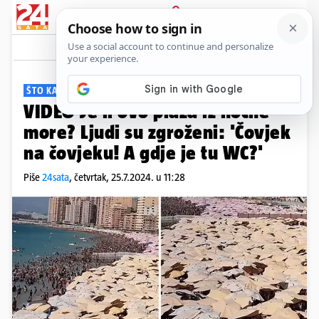
PRIJAVA
Viral
Komentari
15
ŠTO KAŽETE?
VIDEO Je li ovo plaža iz noćne
more? Ljudi su zgroženi: 'Čovjek
na čovjeku! A gdje je tu WC?'
Piše
24sata
,
četvrtak, 25.7.2024. u 11:28