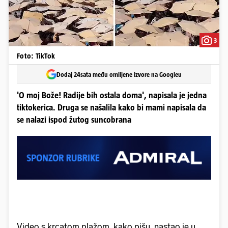
3
Foto: TikTok
Dodaj 24sata među omiljene izvore na Googleu
'O moj Bože! Radije bih ostala doma', napisala je jedna
tiktokerica. Druga se našalila kako bi mami napisala da
se nalazi ispod žutog suncobrana
Video s krcatom plažom, kako pišu, nastao je u