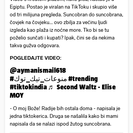
Egiptu. Postao je viralan na TikToku i skupio više
od tri milijuna pregleda. Suncobran do suncobrana,
čovjek na čovjeku... ovo zbilja za većinu ljudi
izgleda kao plaža iz noćne more. Tko bi se tu
poželio sunčati i kupati? Ipak, čini se da nekima
takva gužva odgovara.
POGLEDAJTE VIDEO:
@aymanismail618
#منوعات_تيك_توك
#trending
#tiktokindia
♬ Second Waltz - Elise
MOY
- O moj Bože! Radije bih ostala doma - napisala je
jedna tiktokerica. Druga se našalila kako bi mami
napisala da se nalazi ispod žutog suncobrana.