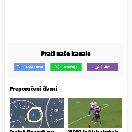
Prati naše kanale
Preporučeni članci
Znate li što znači ova
VIDEO Je li Istra trebala