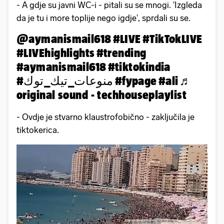
- A gdje su javni WC-i - pitali su se mnogi. 'Izgleda
da je tu i more toplije nego igdje', sprdali su se.
@aymanismail618
#LIVE
#TikTokLIVE
#LIVEhighlights
#trending
#aymanismail618
#tiktokindia
#منوعات_تيك_توك
#fypage
#ali
♬
original sound - techhouseplaylist
- Ovdje je stvarno klaustrofobično - zaključila je
tiktokerica.