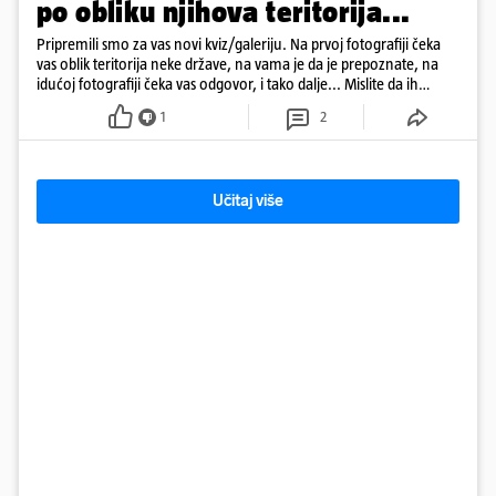
po obliku njihova teritorija...
Pripremili smo za vas novi kviz/galeriju. Na prvoj fotografiji čeka
vas oblik teritorija neke države, na vama je da je prepoznate, na
idućoj fotografiji čeka vas odgovor, i tako dalje... Mislite da ih
možete sve ispravno prepoznati? Neće vam biti lako... Odigrajte
1
2
kviz, malo se zabavite i barem na nekoliko trenutaka 'pobjegnite'
od toplinskog vala...
Učitaj više