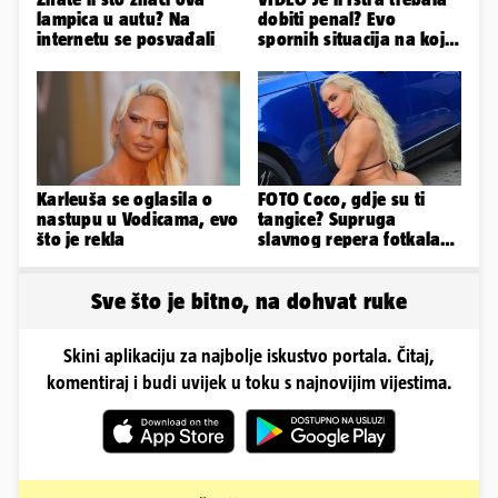
lampica u autu? Na
dobiti penal? Evo
internetu se posvađali
spornih situacija na koje
je živce izgubio trener
Istre
Karleuša se oglasila o
FOTO Coco, gdje su ti
nastupu u Vodicama, evo
tangice? Supruga
što je rekla
slavnog repera fotkala
se ispred auta i pokazala
sve
Sve što je bitno, na dohvat ruke
Skini aplikaciju za najbolje iskustvo portala. Čitaj,
komentiraj i budi uvijek u toku s najnovijim vijestima.