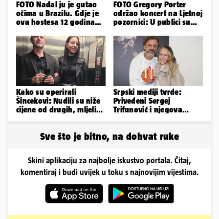
FOTO Nadal ju je gutao
FOTO Gregory Porter
očima u Brazilu. Gdje je
održao koncert na Ljetnoj
ova hostesa 12 godina
pozornici: U publici su
poslije i kako izgleda?
bili Mateša i Blanka
Kako su operirali
Srpski mediji tvrde:
Šincekovi: Nudili su niže
Privedeni Sergej
cijene od drugih, mljeli
Trifunović i njegova
su otpad pa zakapali...
supruga, izazvali su
incident
Sve što je bitno, na dohvat ruke
Skini aplikaciju za najbolje iskustvo portala. Čitaj,
komentiraj i budi uvijek u toku s najnovijim vijestima.