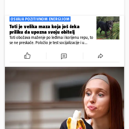
OSVAJA POZITIVNOM ENERGIJOM
Toti je velika maza koja još čeka
priliku da upozna svoju obitelj
Toti obožava maženje po leđima i korijenu repu, to
se ne preskače. Položio je test socijalizacije i u
odnosu na druge pse je miran. Kastriran je i
cijepljen protiv virusnih zaraznih bolesti