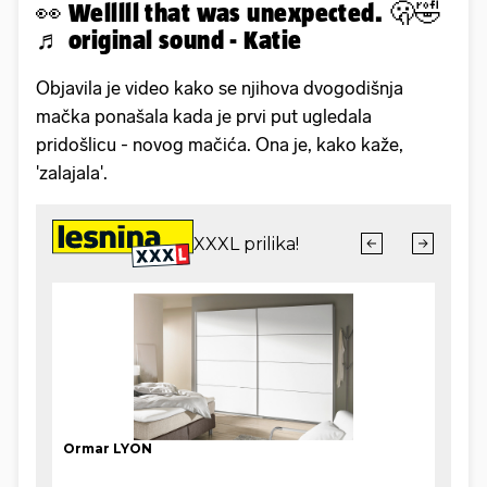
👀 Welllll that was unexpected. 🫢🤣
♬ original sound - Katie
Objavila je video kako se njihova dvogodišnja
mačka ponašala kada je prvi put ugledala
pridošlicu - novog mačića. Ona je, kako kaže,
'zalajala'.