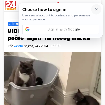
PRIJAVA
Viral
Komentari
1
VIŠE OD 4 MILIJUNA PREGLEDA
VIDEO Mačak koji živi sa psima
počeo 'lajati' na novog mačića
Piše
24sata
,
srijeda, 24.7.2024. u 19:00