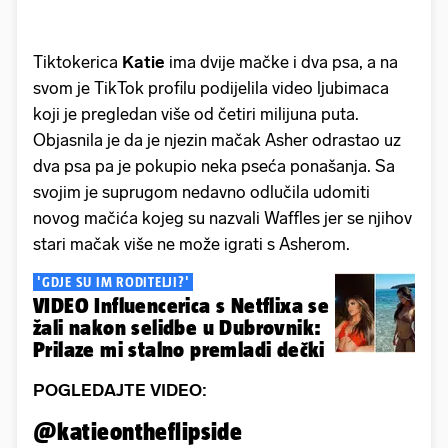
Tiktokerica
Katie
ima dvije mačke i dva psa, a na
svom je TikTok profilu podijelila video ljubimaca
koji je pregledan više od četiri milijuna puta.
Objasnila je da je njezin mačak Asher odrastao uz
dva psa pa je pokupio neka pseća ponašanja. Sa
svojim je suprugom nedavno odlučila udomiti
novog mačića kojeg su nazvali Waffles jer se njihov
stari mačak više ne može igrati s Asherom.
'GDJE SU IM RODITELJI?'
VIDEO Influencerica s Netflixa se
žali nakon selidbe u Dubrovnik:
Prilaze mi stalno premladi dečki
POGLEDAJTE VIDEO:
@katieontheflipside