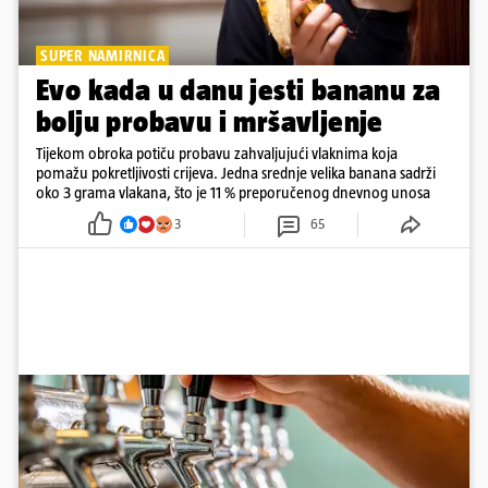
SUPER NAMIRNICA
Evo kada u danu jesti bananu za
bolju probavu i mršavljenje
Tijekom obroka potiču probavu zahvaljujući vlaknima koja
pomažu pokretljivosti crijeva. Jedna srednje velika banana sadrži
oko 3 grama vlakana, što je 11 % preporučenog dnevnog unosa
3
65