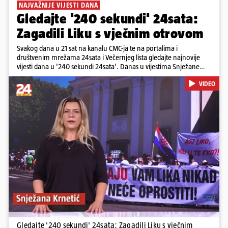
NAJVAŽNIJE VIJESTI DANA
Gledajte '240 sekundi' 24sata:
Zagadili Liku s vječnim otrovom
Svakog dana u 21 sat na kanalu CMC-ja te na portalima i
društvenim mrežama 24sata i Večernjeg lista gledajte najnovije
vijesti dana u '240 sekundi 24sata'. Danas u vijestima Snježane
Krnetić: Lika teško zagađena s 37.000 tona opasnog otpada, Troje
VIDEO
poginulih u nesreći u Zagrebu, Uhićen načelnik Svetog Ivana
Žabna, Borba za život Denisa Vejzovića, Krajaču režu ovlasti: Slijedi
otkaz...
Pokretanje videa...
Gledajte '240 sekundi' 24sata: Zagadili Liku s vječnim