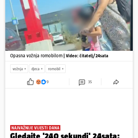
Pokretanje videa...
Opasna vožnja romobilom
| Video: čitatelj/24sata
vožnja
djeca
romobil
9
35
NAJVAŽNIJE VIJESTI DANA
Gledajte '240 sekundi' 24sata: