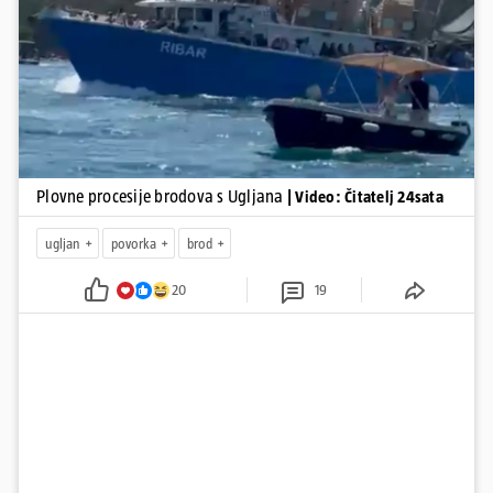
tradicionalna Kukljiška fešta, koja će započeti u popodnevnim
Pokretanje videa...
satima s tradicionalnim dalmatinskim igrama.
Plovne procesije brodova s Ugljana
| Video: Čitatelj 24sata
ugljan
povorka
brod
20
19