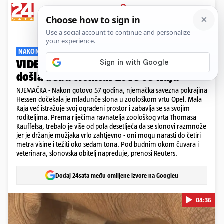
PRIJAVA
Viral
Komentari
0
NAKON 57 GODINA
VIDEO Preslatki prizor: Na svijet
došla beba slonica. Zove se Kaja
NJEMAČKA - Nakon gotovo 57 godina, njemačka savezna pokrajina
Hessen dočekala je mladunče slona u zoološkom vrtu Opel. Mala
Kaja već istražuje svoj ograđeni prostor i zabavlja se sa svojim
roditeljima. Prema riječima ravnatelja zoološkog vrta Thomasa
Kauffelsa, trebalo je više od pola desetljeća da se slonovi razmnože
jer je držanje mužjaka vrlo zahtjevno - oni mogu narasti do četiri
metra visine i težiti oko sedam tona. Pod budnim okom čuvara i
veterinara, slonovska obitelj napreduje, prenosi Reuters.
Dodaj 24sata među omiljene izvore na Googleu
04:36