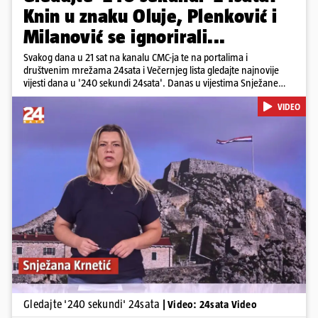
Knin u znaku Oluje, Plenković i
Milanović se ignorirali...
Svakog dana u 21 sat na kanalu CMC-ja te na portalima i
društvenim mrežama 24sata i Večernjeg lista gledajte najnovije
vijesti dana u '240 sekundi 24sata'. Danas u vijestima Snježane
Krnetić: Hrvatska je obilježila 31. obljetnicu Oluje, a pažnju je
VIDEO
privuklo ignoriranje predsjednika Zorana Milanovića i premijera
Andreja Plenkovića u Kninu. Donosimo i detalje o većim
braniteljskim mirovinama, apelu obitelji Hrvata u komi u Irskoj,
upozorenjima nakon nove tragedije na električnom romobilu te
smanjenju proizvodnje u nuklearnoj elektrani Krško.
Pokretanje videa...
Gledajte '240 sekundi' 24sata
| Video: 24sata Video