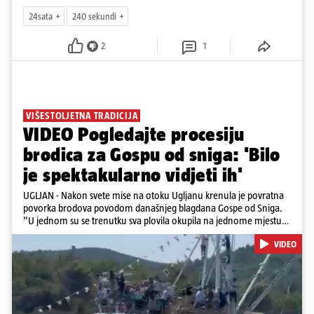
24sata
240 sekundi
2
1
VIŠESTOLJETNA TRADICIJA
VIDEO Pogledajte procesiju
brodica za Gospu od sniga: 'Bilo
je spektakularno vidjeti ih'
UGLJAN - Nakon svete mise na otoku Ugljanu krenula je povratna
povorka brodova povodom današnjeg blagdana Gospe od Sniga.
"U jednom su se trenutku sva plovila okupila na jednome mjestu
te sinkronizirano kružila sljedećih deset minuta, što je izgledalo
VIDEO
spektakularno", kazala nam je čitateljica koja je snimila povorku.
Posebno atraktivan prizor bio je, kako je rekla, kada su se pojedini
sudionici popeli na vrhove brodova i mahali upaljenim bakljama.
Na nekim su brodovima bili svirači, što je dodatno pridonijelo
živosti prizora. Riječ je o višestoljetnoj tradiciji, koja se neprekidno
održava od 1514. godine. U sklopu proslave održat će se i