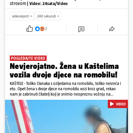
otrovom
| Video: 24sata/Video
videovijesti
240 sekundi
2
POGLEDAJTE VIDEO
Nevjerojatno. Žena u Kaštelima
vozila dvoje djece na romobilu!
KAŠTELE - Toliko članaka s ozljedama na romobilu, toliko nesreća i
eto. Opet žena s dvoje djece na romobilu vozi kroz grad, rekao
nam je zabrinuti čitatelj koji je snimio neopreznu vožnju na
romobilu u četvrtak prijepodne kroz Kaštele. Podsjetimo, mjesec i
VIDEO
pol od smrti dječaka (14) u Metkoviću, pad s električnog romobila
odnio je još jedan mladi život. Unatoč naporima liječnika KBC-a
Zagreb, u ponedjeljak maloljetnik je podlegao ozljedama
zadobivenima u padu s romobila.