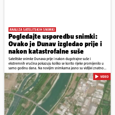
ANALIZA SATELITSKIH SNIMKI
Pogledajte usporedbu snimki:
Ovako je Dunav izgledao prije i
nakon katastrofalne suše
Satelitske snimke Dunava prije i nakon dugotrajne suše i
ekstremnih vrućina pokazuju koliko se korito rijeke promijenilo u
samo godinu dana. Na novijim snimkama jasno su vidljivi znatno
veći pješčani sprudovi i sužene vodene površine, što svjedoči o
VIDEO
povijesno niskim vodostajima. Promjene su zabilježene duž cijelog
toka, od Njemačke i Austrije, preko Slovačke, Hrvatske i Srbije, do
Rumunjske i Bugarske. Snimke je tijekom ljeta 2025. i 2026.
zabilježio satelit Sentinel-2 u sklopu programa Europske unije
Copernicus.
Pokretanje videa...