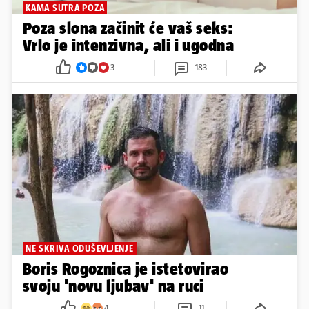
KAMA SUTRA POZA
Poza slona začinit će vaš seks:
Vrlo je intenzivna, ali i ugodna
3
183
NE SKRIVA ODUŠEVLJENJE
Boris Rogoznica je istetovirao
svoju 'novu ljubav' na ruci
4
11