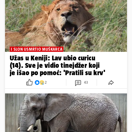
I SLON USMRTIO MUŠKARCA
Užas u Keniji: Lav ubio curicu
(14). Sve je vidio tinejdžer koji
je išao po pomoć: 'Pratili su krv'
2
43