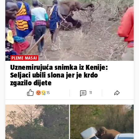
PLEME MASAI
Uznemirujuća snimka iz Kenije:
Seljaci ubili slona jer je krdo
zgazilo dijete
15
11