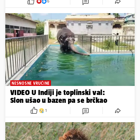
6
NESNOSNE VRUĆINE
VIDEO U Indiji je toplinski val:
Slon ušao u bazen pa se brčkao
1