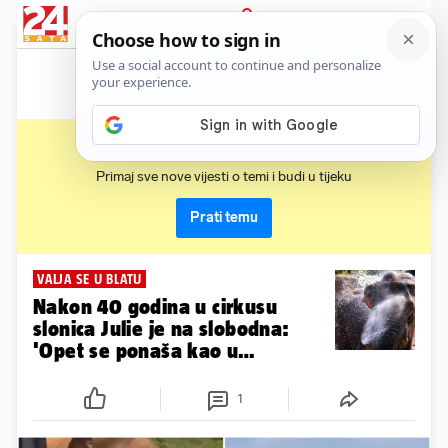
News
Show
Sport
Life&style
Video
Express
PRIJAVA
slon
Primaj sve nove vijesti o temi i budi u tijeku
Prati temu
VALJA SE U BLATU
Nakon 40 godina u cirkusu
slonica Julie je na slobodna:
'Opet se ponaša kao u
divljini...'
1