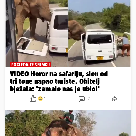
POGLEDAJTE SNIMKU
VIDEO Horor na safariju, slon od
tri tone napao turiste. Obitelj
bježala: 'Zamalo nas je ubio!'
1
2