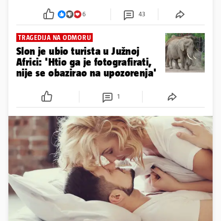
6
43
TRAGEDIJA NA ODMORU
Slon je ubio turista u Južnoj
Africi: 'Htio ga je fotografirati,
nije se obazirao na upozorenja'
1