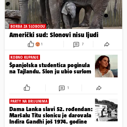
BORBA ZA SLOBODU
Američki sud: Slonovi nisu ljudi
1
7
KOBNO KUPANJE
Španjolska studentica poginula
na Tajlandu. Slon ju ubio surlom
1
PARTY NA BRIJUNIMA
Dama Lanka slavi 52. rođendan:
Maršalu Titu slonicu je darovala
Indira Gandhi još 1974. godine