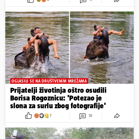
OGLASILI SE NA DRUŠTVENIM MREŽAMA
Prijatelji životinja oštro osudili
Borisa Rogoznicu: 'Potezao je
slona za surlu zbog fotografije'
7
10