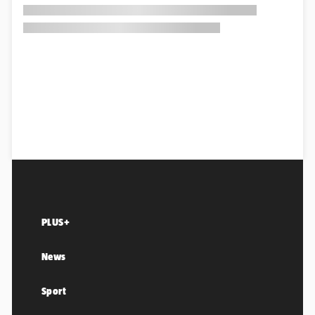
PLUS+
News
Sport