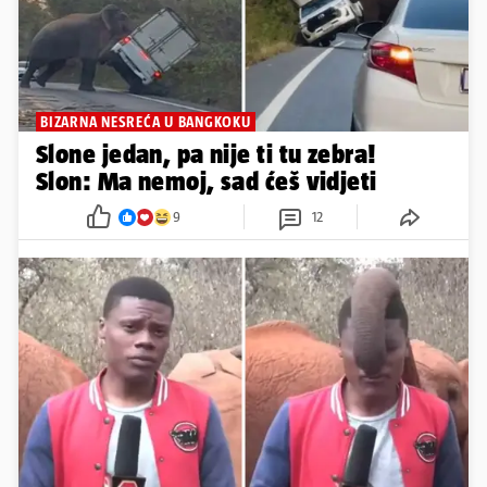
BIZARNA NESREĆA U BANGKOKU
Slone jedan, pa nije ti tu zebra!
Slon: Ma nemoj, sad ćeš vidjeti
9
12