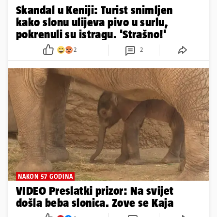
Skandal u Keniji: Turist snimljen
kako slonu ulijeva pivo u surlu,
pokrenuli su istragu. 'Strašno!'
2
2
NAKON 57 GODINA
VIDEO Preslatki prizor: Na svijet
došla beba slonica. Zove se Kaja