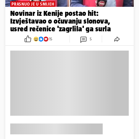
PRASNUO JE U SMIJEH
Novinar iz Kenije postao hit:
Izvještavao o očuvanju slonova,
usred rečenice 'zagrlila' ga surla
15
5