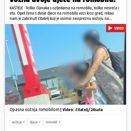
KAŠTELE - Toliko članaka s ozljedama na romobilu, toliko nesreća i
eto. Opet žena s dvoje djece na romobilu vozi kroz grad, rekao
nam je zabrinuti čitatelj koji je snimio neopreznu vožnju na
romobilu u četvrtak prijepodne kroz Kaštele. Podsjetimo, mjesec i
VIDEO
pol od smrti dječaka (14) u Metkoviću, pad s električnog romobila
odnio je još jedan mladi život. Unatoč naporima liječnika KBC-a
Zagreb, u ponedjeljak maloljetnik je podlegao ozljedama
zadobivenima u padu s romobila.
Pokretanje videa...
Opasna vožnja romobilom
| Video: čitatelj/24sata
vožnja
djeca
romobil