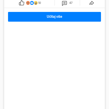
10
47
Učitaj više