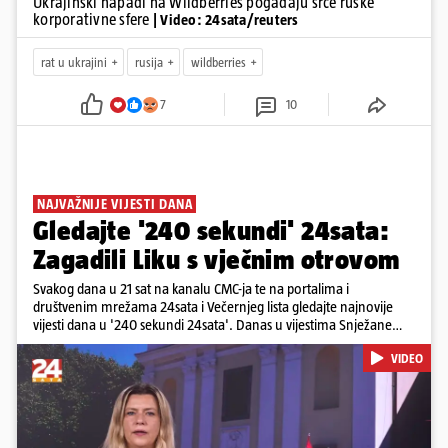
Ukrajinski napadi na Wildberries pogađaju srce ruske
korporativne sfere
| Video: 24sata/reuters
rat u ukrajini
rusija
wildberries
7
10
NAJVAŽNIJE VIJESTI DANA
Gledajte '240 sekundi' 24sata:
Zagadili Liku s vječnim otrovom
Svakog dana u 21 sat na kanalu CMC-ja te na portalima i
društvenim mrežama 24sata i Večernjeg lista gledajte najnovije
vijesti dana u '240 sekundi 24sata'. Danas u vijestima Snježane
Krnetić: Lika teško zagađena s 37.000 tona opasnog otpada, Troje
VIDEO
poginulih u nesreći u Zagrebu, Uhićen načelnik Svetog Ivana
Žabna, Borba za život Denisa Vejzovića, Krajaču režu ovlasti: Slijedi
otkaz...