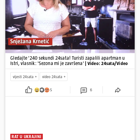
Pokretanje videa...
Gledajte '240 sekundi 24sata! Turisti zapalili apartman u
Istri, vlasnik: 'Sezona mi je završena'
| Video: 24sata/Video
vijesti 24sata
video 24sata
5
6
RAT U UKRAJINI