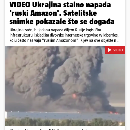
VIDEO Ukrajina stalno napada
'ruski Amazon'. Satelitske
snimke pokazale što se događa
Ukrajina zadnjih tjedana napada diljem Rusije logističku
infrastrukturu i skladišta divovske internetske trgovine Wildberries,
koju često nazivaju "ruskim Amazonom". Kijev na ove objekte ne
gleda samo kao na obična trgovačka skladišta, već tvrdi da ih ruske
VIDEO
snage koriste i za vojne potrebe, odnosno za skladištenje i
distribuciju dijelova za dronove i druge opreme koja se koristi u
ratu. S druge strane, napadi služe i kao izravan odgovor na ruska
bombardiranja ukrajinske poštanske i logističke infrastrukture te
kao način da se ekonomske posljedice rata prenesu dublje na ruski
teritorij i približe običnim građanima.
Pokretanje videa...