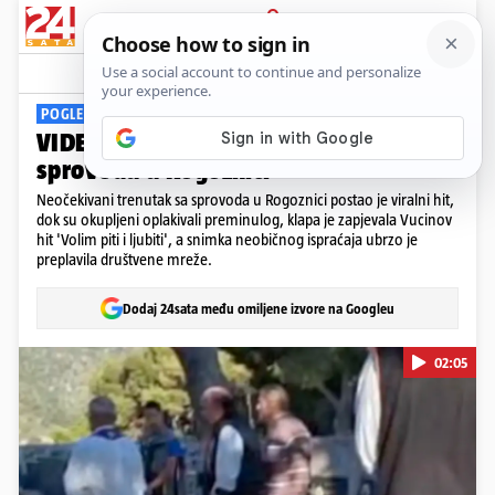
PRIJAVA
Viral
Komentari
4
POGLEDAJTE VIDEO:
VIDEO Tuga, pjesma i Vucin hit na
sprovodu u Rogoznici
Neočekivani trenutak sa sprovoda u Rogoznici postao je viralni hit,
dok su okupljeni oplakivali preminulog, klapa je zapjevala Vucinov
hit 'Volim piti i ljubiti', a snimka neobičnog ispraćaja ubrzo je
preplavila društvene mreže.
Dodaj 24sata među omiljene izvore na Googleu
02:05