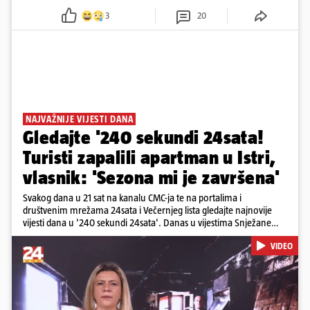
3
20
NAJVAŽNIJE VIJESTI DANA
Gledajte '240 sekundi 24sata!
Turisti zapalili apartman u Istri,
vlasnik: 'Sezona mi je završena'
Svakog dana u 21 sat na kanalu CMC-ja te na portalima i
društvenim mrežama 24sata i Večernjeg lista gledajte najnovije
vijesti dana u '240 sekundi 24sata'. Danas u vijestima Snježane
Krnetić: Turisti uništili apartman u Istri, 125 milijuna eura mogla bi
VIDEO
stajati sanacija otpada u Gospiću, u Osijeku pretukli nogometnog
suca, od utorka nove cijene goriva, rastu mirovine za 200 tisuća
branitelja...