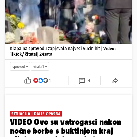
Pokretanje videa...
Klapa na sprovodu zapjevala najveći Vucin hit
| Video:
TikTok/ čitatelj 24sata
sprovod
virala 1
4
4
SITUACIJA I DALJE OPASNA
VIDEO Ovo su vatrogasci nakon
noćne borbe s buktinjom kraj