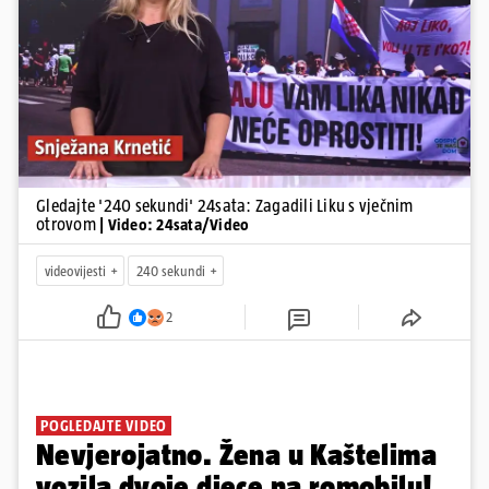
Pokretanje videa...
Gledajte '240 sekundi' 24sata: Zagadili Liku s vječnim
otrovom
| Video: 24sata/Video
videovijesti
240 sekundi
2
POGLEDAJTE VIDEO
Nevjerojatno. Žena u Kaštelima
vozila dvoje djece na romobilu!