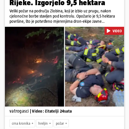
Rijeke. Izgorjelo 9,5 hektara
Veliki požar na području Zlobina, koji je izbio uz prugu, nakon
cjelonoćne borbe stavljen pod kontrolu. Opožario je 9,5 hektara
površine, što je potvrđeno mjerenjima dron-ekipe Javne
vatrogasne postrojbe grada Rijeke. Vatru je gasilo 55 ljudi sa 17
VIDEO
vozila te više DVD-ova i JVP Rijeka. Situacija je i dalje ozbiljna zbog
jakog vjetra koji povećava opasnost od razbuktavanja. Zato ostaju i
dežurati na terenu
Pokretanje videa...
vatrogasci
| Video: čitatelji 24sata
crna kronika
hreljin
požar