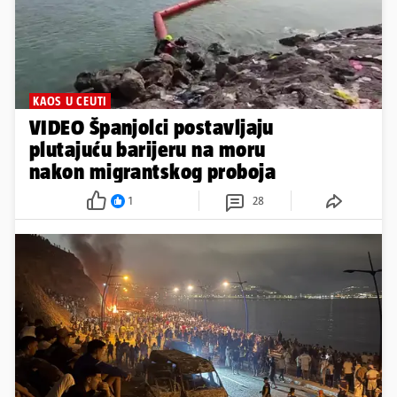
KAOS U CEUTI
VIDEO Španjolci postavljaju
plutajuću barijeru na moru
nakon migrantskog proboja
1
28