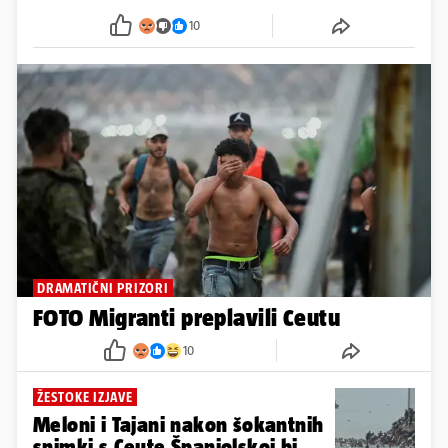
10
DRAMATIČNI PRIZORI
FOTO Migranti preplavili Ceutu
10
ŽESTOKE IZJAVE
Meloni i Tajani nakon šokantnih
snimki s Ceute Španjolskoj bi