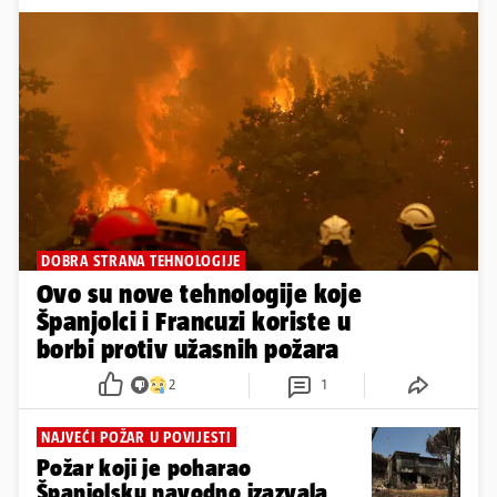
DOBRA STRANA TEHNOLOGIJE
Ovo su nove tehnologije koje
Španjolci i Francuzi koriste u
borbi protiv užasnih požara
2
1
NAJVEĆI POŽAR U POVIJESTI
Požar koji je poharao
Španjolsku navodno izazvala