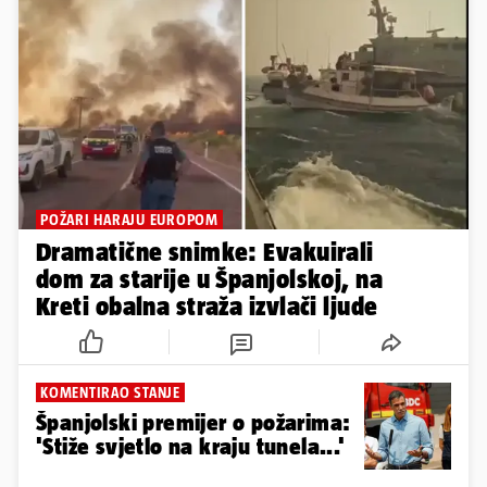
POŽARI HARAJU EUROPOM
Dramatične snimke: Evakuirali
dom za starije u Španjolskoj, na
Kreti obalna straža izvlači ljude
KOMENTIRAO STANJE
Španjolski premijer o požarima:
'Stiže svjetlo na kraju tunela...'