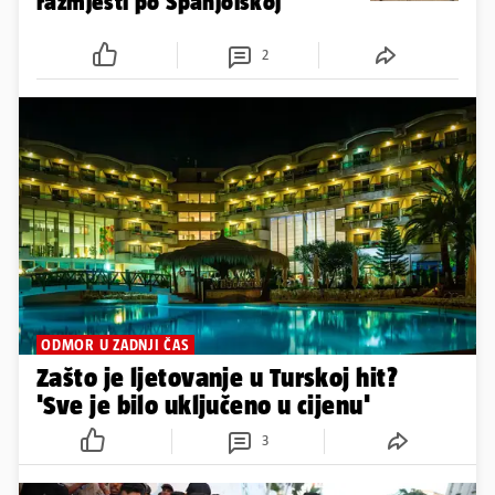
razmjesti po Španjolskoj
2
ODMOR U ZADNJI ČAS
Zašto je ljetovanje u Turskoj hit?
'Sve je bilo uključeno u cijenu'
3