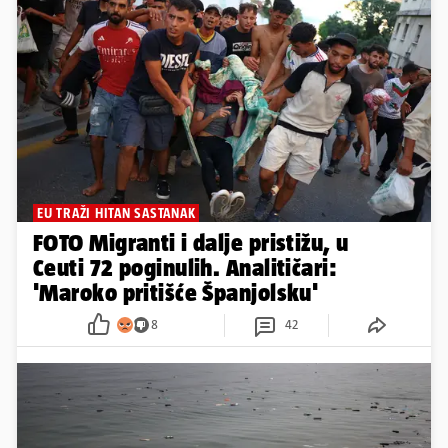
EU TRAŽI HITAN SASTANAK
FOTO Migranti i dalje pristižu, u
Ceuti 72 poginulih. Analitičari:
'Maroko pritišće Španjolsku'
8
42