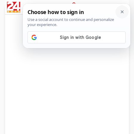
News
Show
Sport
Life&style
Video
Express
PRIJAVA