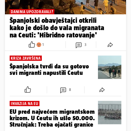
DANIMA UPOZORAVALI?
Španjolski obavještajci otkrili
kako je došlo do vala migranata
na Ceuti: 'Hibridno ratovanje'
1
3
KRIZA ZAVRŠENA
Španjolska tvrdi da su gotovo
svi migranti napustili Ceutu
8
INVAZIJA NA EU
EU pred najvećom migrantskom
krizom. U Ceutu ih ušlo 50.000.
Stručnjak: Treba ojačati granice