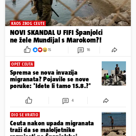
KAOS ZBOG CEUTE
NOVI SKANDAL U FIFI Španjolci
ne žele Mundijal s Marokom?!
15
16
OPET CEUTA
Sprema se nova invazija
migranata? Pojavile se nove
poruke: 'Idete li tamo 15.8.?'
4
DIO SE VRATIO
Ceuta nakon upada migranata
traži da se maloljetnike