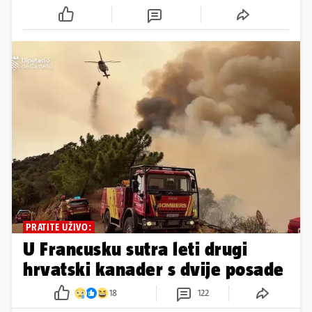
PRATITE UŽIVO:
U Francusku sutra leti drugi
hrvatski kanader s dvije posade
18
122