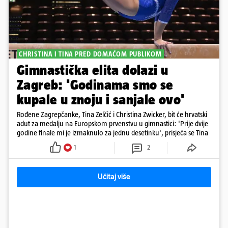
CHRISTINA I TINA PRED DOMAĆOM PUBLIKOM
Gimnastička elita dolazi u
Zagreb: 'Godinama smo se
kupale u znoju i sanjale ovo'
Rođene Zagrepčanke, Tina Zelčić i Christina Zwicker, bit će hrvatski
adut za medalju na Europskom prvenstvu u gimnastici: 'Prije dvije
godine finale mi je izmaknulo za jednu desetinku', prisjeća se Tina
1
2
Učitaj više