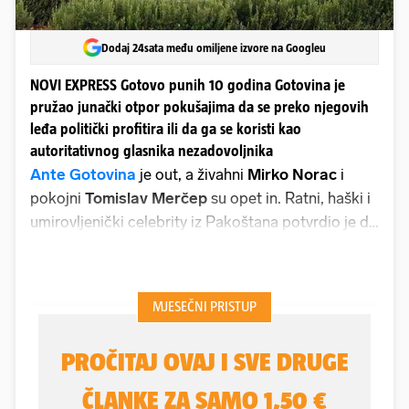
Dodaj 24sata među omiljene izvore na Googleu
NOVI EXPRESS Gotovo punih 10 godina Gotovina je
pružao junački otpor pokušajima da se preko njegovih
leđa politički profitira ili da ga se koristi kao
autoritativnog glasnika nezadovoljnika
Ante Gotovina
je out, a živahni
Mirko Norac
i
pokojni
Tomislav Merčep
su opet in. Ratni, haški i
umirovljenički celebrity iz Pakoštana potvrdio je da
olovka piše srcem, ali i da iscrtava liniju pada od
zvijezda do desničarskoga gliba iz kojeg mu preko
društvenih mreža poručuju kako je “bio netko” i
“postao nitko”. Sve to zbog potpisa koji je stavio na
molbu kojom se od predsjednika Republike,
Zorana Milanovića
, traži da pomiluje
Zdravka
Mustača
i
Josipa Perkovića
.