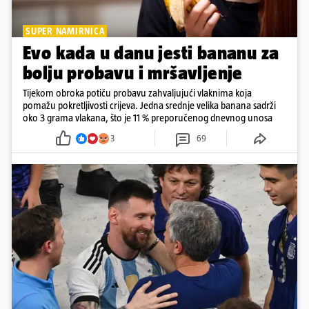
SUPER NAMIRNICA
Evo kada u danu jesti bananu za
bolju probavu i mršavljenje
Tijekom obroka potiču probavu zahvaljujući vlaknima koja
pomažu pokretljivosti crijeva. Jedna srednje velika banana sadrži
oko 3 grama vlakana, što je 11 % preporučenog dnevnog unosa
3
69