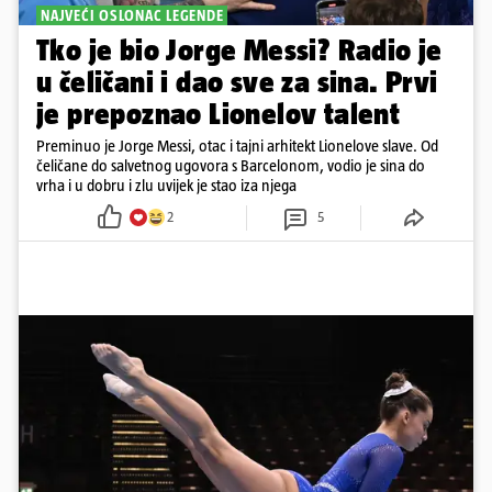
NAJVEĆI OSLONAC LEGENDE
Tko je bio Jorge Messi? Radio je
u čeličani i dao sve za sina. Prvi
je prepoznao Lionelov talent
Preminuo je Jorge Messi, otac i tajni arhitekt Lionelove slave. Od
čeličane do salvetnog ugovora s Barcelonom, vodio je sina do
vrha i u dobru i zlu uvijek je stao iza njega
2
5