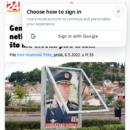
PRIJAVA
Kolumne
Komentari
6
KOLUMNA: EMIR IMAMOVIĆ PIRKE
PLUS+
General Ante Gotovina bio je
netko. Sada je postao nitko zato
što mu olovka piše srcem
Piše
Emir Imamović Pirke
,
petak, 6.5.2022. u 11:33