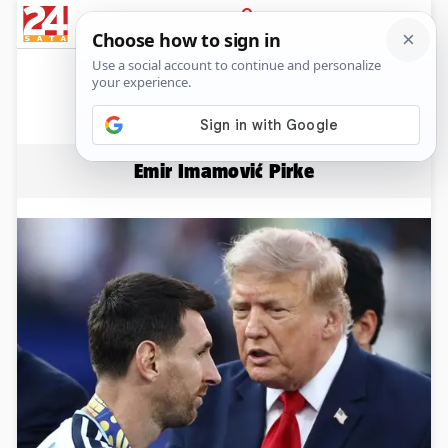
News
Show
Sport
Life&style
Video
Express
PRIJAVA
Emir Imamović Pirke