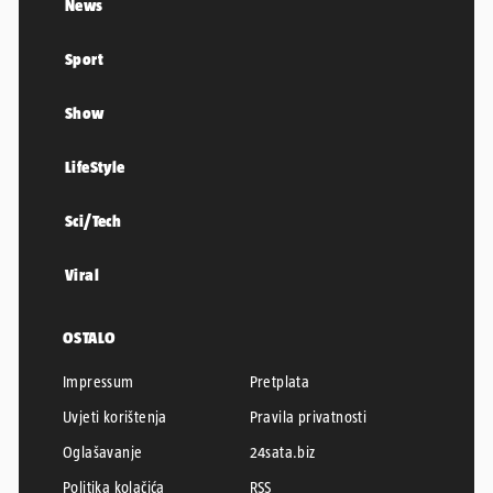
News
Sport
Show
LifeStyle
Sci/Tech
Viral
OSTALO
Impressum
Pretplata
Uvjeti korištenja
Pravila privatnosti
Oglašavanje
24sata.biz
Politika kolačića
RSS