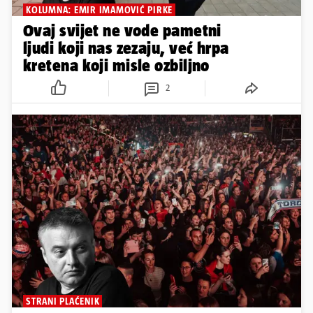
KOLUMNA: EMIR IMAMOVIĆ PIRKE
Ovaj svijet ne vode pametni
ljudi koji nas zezaju, već hrpa
kretena koji misle ozbiljno
2
STRANI PLAĆENIK