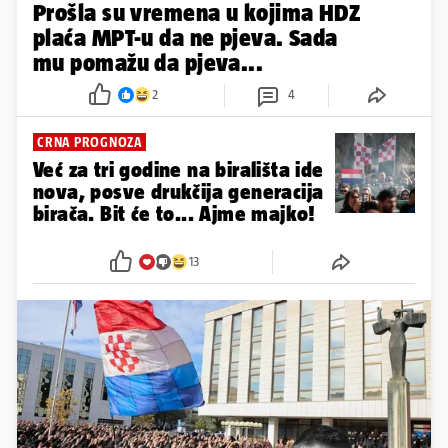
Prošla su vremena u kojima HDZ
plaća MPT-u da ne pjeva. Sada
mu pomažu da pjeva...
2
4
CRNA PROGNOZA
Već za tri godine na birališta ide
nova, posve drukčija generacija
birača. Bit će to... Ajme majko!
13