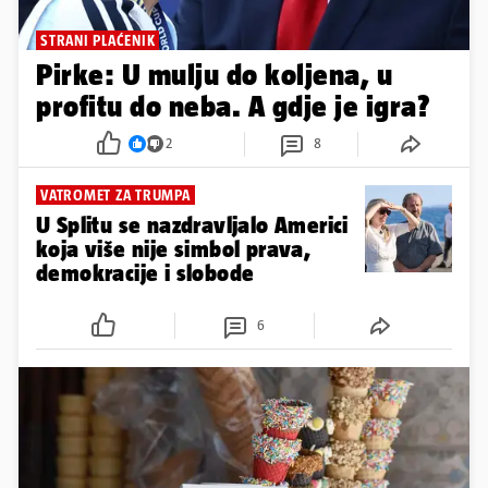
STRANI PLAĆENIK
Pirke: U mulju do koljena, u
profitu do neba. A gdje je igra?
2
8
VATROMET ZA TRUMPA
U Splitu se nazdravljalo Americi
koja više nije simbol prava,
demokracije i slobode
6