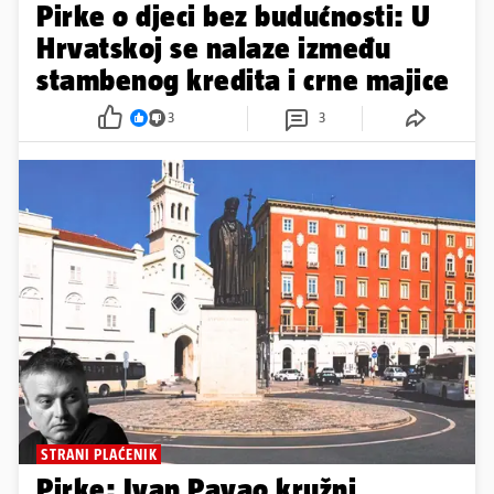
Pirke o djeci bez budućnosti: U
Hrvatskoj se nalaze između
stambenog kredita i crne majice
3
3
STRANI PLAĆENIK
Pirke: Ivan Pavao kružni