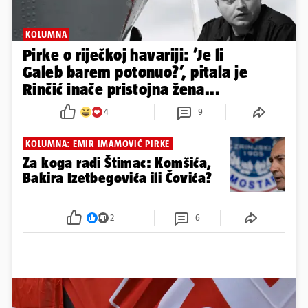
KOLUMNA
Pirke o riječkoj havariji: ’Je li
Galeb barem potonuo?’, pitala je
Rinčić inače pristojna žena...
4
9
KOLUMNA: EMIR IMAMOVIĆ PIRKE
Za koga radi Štimac: Komšića,
Bakira Izetbegovića ili Čovića?
2
6