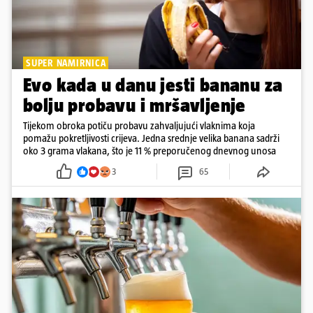
SUPER NAMIRNICA
Evo kada u danu jesti bananu za
bolju probavu i mršavljenje
Tijekom obroka potiču probavu zahvaljujući vlaknima koja
pomažu pokretljivosti crijeva. Jedna srednje velika banana sadrži
oko 3 grama vlakana, što je 11 % preporučenog dnevnog unosa
3
65