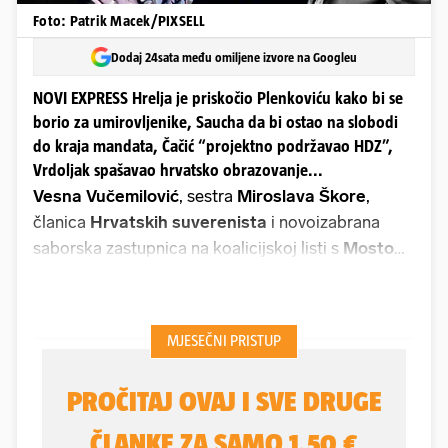
Foto: Patrik Macek/PIXSELL
Dodaj 24sata među omiljene izvore na Googleu
NOVI EXPRESS Hrelja je priskočio Plenkoviću kako bi se
borio za umirovljenike, Saucha da bi ostao na slobodi
do kraja mandata, Čačić “projektno podržavao HDZ”,
Vrdoljak spašavao hrvatsko obrazovanje...
Vesna Vučemilović
, sestra
Miroslava Škore
,
članica
Hrvatskih suverenista
i novoizabrana
saborska zastupnica na koalicijskoj listi s
Mostom
,
zaključila je da ne želi biti u opoziciji.