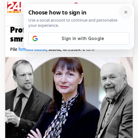
PRIJAVA
Kolumne
Komentari
67
KLAUŠKI O VEĆINI
PLUS+
Profesija žetončić: Uz vlast malo
smrducka, ali im je barem toplo
Piše
Tomislav Klauški
,
subota, 18.5.2024. u 15:11