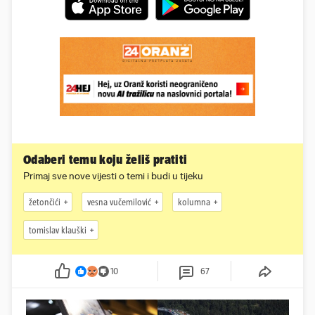
Odaberi temu koju želiš pratiti
Primaj sve nove vijesti o temi i budi u tijeku
žetončići
vesna vučemilović
kolumna
tomislav klauški
10
67