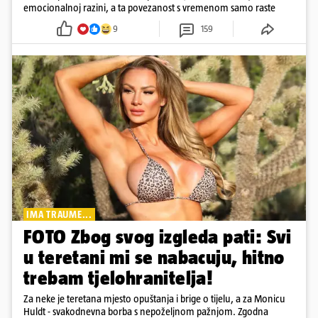
emocionalnoj razini, a ta povezanost s vremenom samo raste
9
159
IMA TRAUME...
FOTO Zbog svog izgleda pati: Svi
u teretani mi se nabacuju, hitno
trebam tjelohranitelja!
Za neke je teretana mjesto opuštanja i brige o tijelu, a za Monicu
Huldt - svakodnevna borba s nepoželjnom pažnjom. Zgodna