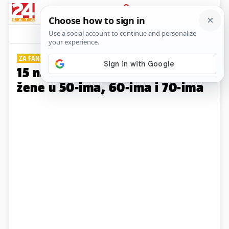
PRIJAVA
Galerija
Komentari
21
ZA FANTASTIČAN IZGLED
15 najboljih svečanih haljina za
žene u 50-ima, 60-ima i 70-ima