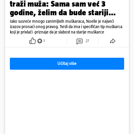
traži muža: Sama sam već 3
godine, želim da bude stariji...
Iako susreće mnogo zanimljivih muškaraca, Noelle je najveći
izazov pronaći onog pravog. Tvrdi da ima i specifičan tip muškarca
koji je privlači -priznaje da je slabost na starije muškarce
1
27
Učitaj više