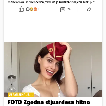
manekenka i influencerica, tvrdi da je muškarci salijeću svaki put
kad dođe na trening
8
24
USAMLJENA JE...
FOTO Zgodna stjuardesa hitno