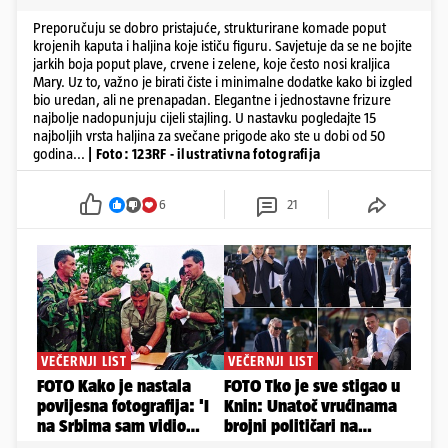
Preporučuju se dobro pristajuće, strukturirane komade poput
krojenih kaputa i haljina koje ističu figuru. Savjetuje da se ne bojite
jarkih boja poput plave, crvene i zelene, koje često nosi kraljica
Mary. Uz to, važno je birati čiste i minimalne dodatke kako bi izgled
bio uredan, ali ne prenapadan. Elegantne i jednostavne frizure
najbolje nadopunjuju cijeli stajling. U nastavku pogledajte 15
najboljih vrsta haljina za svečane prigode ako ste u dobi od 50
godina...
| Foto: 123RF - ilustrativna fotografija
6
21