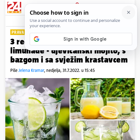
PRIJAVA
Lifestyle
Komentari
0
PRAVA LJETNA OSVJEŽENJA
PLUS+
3 recepta za pomalo drugačije
limunade - djevičanski mojito, s
bazgom i sa svježim krastavcem
Piše
Jelena Kramar
,
nedjelja, 31.7.2022. u 15:45