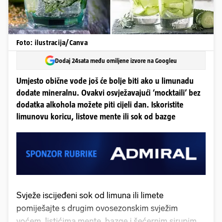
Foto: ilustracija/Canva
Dodaj 24sata među omiljene izvore na Googleu
Umjesto obične vode još će bolje biti ako u limunadu
dodate mineralnu. Ovakvi osvježavajući ‘mocktaili’ bez
dodatka alkohola možete piti cijeli dan. Iskoristite
limunovu koricu, listove mente ili sok od bazge
Svježe iscijeđeni sok od limuna ili limete
pomiješajte s drugim ovosezonskim svježim
voćem, listićima mente, bazge i šećernim sirupima