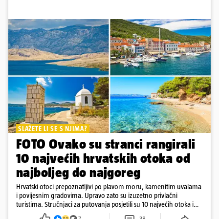
SLAŽETE LI SE S NJIMA?
FOTO Ovako su stranci rangirali
10 najvećih hrvatskih otoka od
najboljeg do najgoreg
Hrvatski otoci prepoznatljivi po plavom moru, kamenitim uvalama
i povijesnim gradovima. Upravo zato su izuzetno privlačni
turistima. Stručnjaci za putovanja posjetili su 10 najvećih otoka i
rangirali ih
7
38