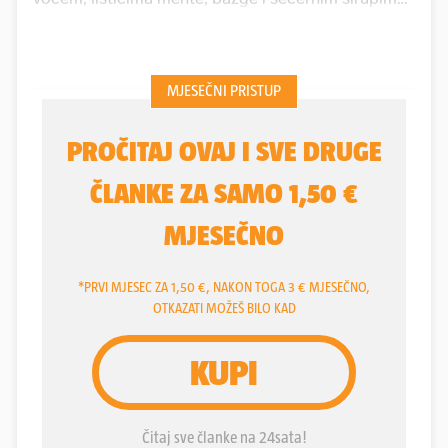
pa klasičnu limunadu pretvorite u nove maštovite
inačice. Iskoristite i ploške povrća, svježeg
krastavca ili celera te korijen đumbira, koji
pasirajte u blenderu s komadima cijelog limuna.
Procijedite, razrijedite vodom i zasladite.