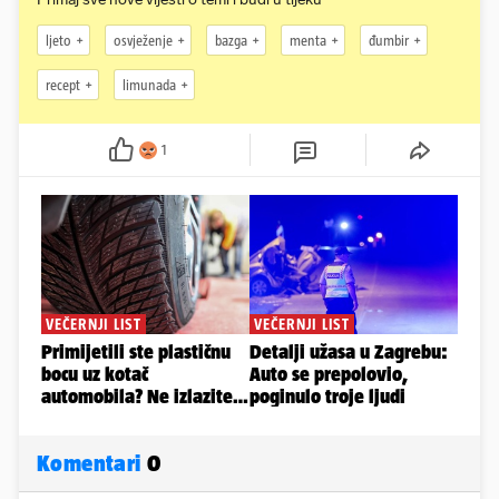
ljeto
osvježenje
bazga
menta
đumbir
recept
limunada
1
Komentari
0