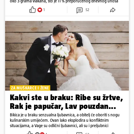
oko 3 grama vlakana, što je 11 % preporučenog dnevnog unosa
1
52
ZA MUŠKARCE I ŽENE
Kakvi ste u braku: Ribe su žrtve,
Rak je papučar, Lav pouzdan...
Bikica je u braku senzualna ljubavnica, a obitelj će oboriti s nogu
kulinarskim umijećem. Ovan lako eksplodira u konfliktnim
situacijama, a Vage su odlični ljubavnici, ali su i preljubnici