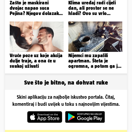
Zašto je maskirani
Klima uređaj radi cijeli
dvojac napao suca
dan, ali prostor se ne
Pejina? Njegov dolazak u
hladi? Ovo su vrlo
Zračnu luku izazvao je
mogući razlozi
čuđenje
Vruće poze uz koje akcija
Nijemci mu zapalili
dulje traje, a ona će u
apartman. Šteta je
svakoj uživati
ogromna, a potom ga je
šokirao i e-mail od
Bookinga
Sve što je bitno, na dohvat ruke
Skini aplikaciju za najbolje iskustvo portala. Čitaj,
komentiraj i budi uvijek u toku s najnovijim vijestima.