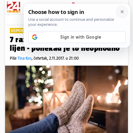
PRIJAVA
Lifestyle
Komentari
133
USPORITE MALO
7 razloga zašto je dobro biti
lijen - ponekad je to neophodno
Piše
Tina Kos
,
četvrtak, 2.11.2017. u 21:00