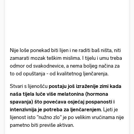
Nije loše ponekad biti lijen i ne raditi baš ništa, niti
zamarati mozak teškim mislima. I tijelu i umu treba
odmor od svakodnevice, a nema boljeg načina za
to od opuštanja - od kvalitetnog ljenčarenja.
Stvari s lijenošću
postaju još izraženije zimi kada
naša tijela luče više melatonina (hormona
spavanja) što povećava osjećaj pospanosti i
intenzivnija je potreba za ljenčarenjem
. Ljeti je
lijenost isto "nužno zlo" je po velikim vrućinama nije
pametno biti previše aktivan.