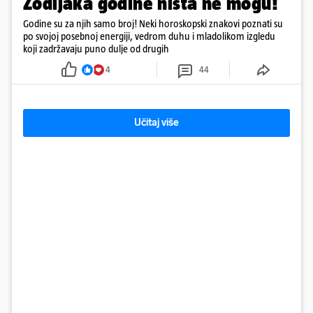
Zodijaka godine ništa ne mogu!
Godine su za njih samo broj! Neki horoskopski znakovi poznati su
po svojoj posebnoj energiji, vedrom duhu i mladolikom izgledu
koji zadržavaju puno dulje od drugih
4
44
Učitaj više