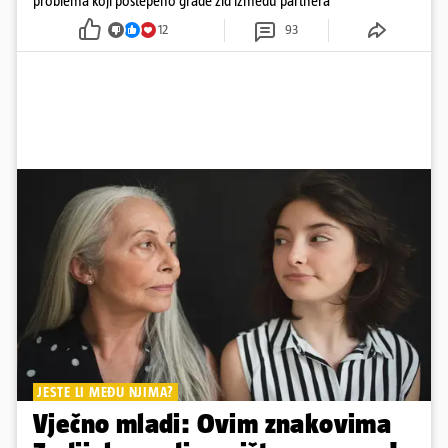
problema koji postepeno grade zid između partnera
12
93
JESTE LI MEĐU NJIMA?
Vječno mladi: Ovim znakovima