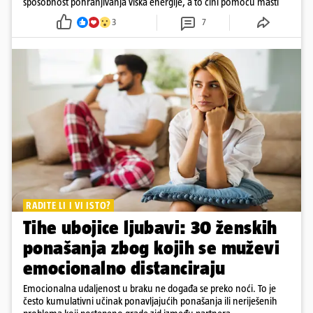
sposobnost pohranjivanja viška energije, a to čini pomoću masti
3
7
RADITE LI I VI ISTO?
Tihe ubojice ljubavi: 30 ženskih
ponašanja zbog kojih se muževi
emocionalno distanciraju
Emocionalna udaljenost u braku ne događa se preko noći. To je
često kumulativni učinak ponavljajućih ponašanja ili neriješenih