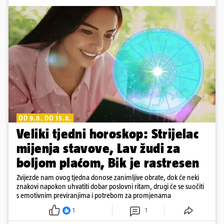
OD 9.8. DO 15.8.
Veliki tjedni horoskop: Strijelac
mijenja stavove, Lav žudi za
boljom plaćom, Bik je rastresen
Zvijezde nam ovog tjedna donose zanimljive obrate, dok će neki
znakovi napokon uhvatiti dobar poslovni ritam, drugi će se suočiti
s emotivnim previranjima i potrebom za promjenama
1
1