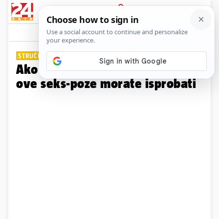
PRIJAVA
Galerija
Komentari
27
STRUČNJACI SAVJETUJU
Ako imate više od 60 godina,
ove seks-poze morate isprobati