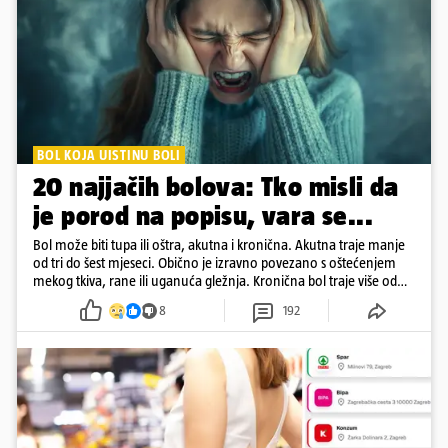
BOL KOJA UISTINU BOLI
20 najjačih bolova: Tko misli da
je porod na popisu, vara se...
Bol može biti tupa ili oštra, akutna i kronična. Akutna traje manje
od tri do šest mjeseci. Obično je izravno povezano s oštećenjem
mekog tkiva, rane ili uganuća gležnja. Kronična bol traje više od
šest mjeseci
8
192