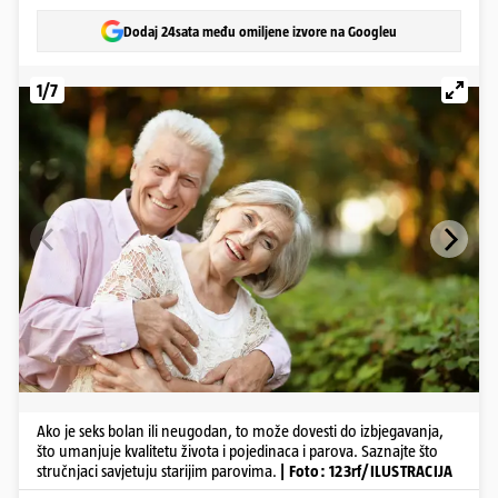
Dodaj 24sata među omiljene izvore na Googleu
1/7
Ako je seks bolan ili neugodan, to može dovesti do izbjegavanja,
što umanjuje kvalitetu života i pojedinaca i parova. Saznajte što
stručnjaci savjetuju starijim parovima.
| Foto: 123rf/ILUSTRACIJA