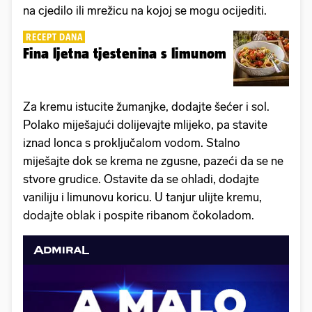
na cjedilo ili mrežicu na kojoj se mogu ocijediti.
RECEPT DANA
Fina ljetna tjestenina s limunom
Za kremu istucite žumanjke, dodajte šećer i sol.
Polako miješajući dolijevajte mlijeko, pa stavite
iznad lonca s proključalom vodom. Stalno
miješajte dok se krema ne zgusne, pazeći da se ne
stvore grudice. Ostavite da se ohladi, dodajte
vaniliju i limunovu koricu. U tanjur ulijte kremu,
dodajte oblak i pospite ribanom čokoladom.