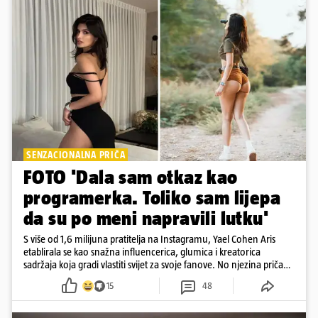
SENZACIONALNA PRIČA
FOTO 'Dala sam otkaz kao
programerka. Toliko sam lijepa
da su po meni napravili lutku'
S više od 1,6 milijuna pratitelja na Instagramu, Yael Cohen Aris
etablirala se kao snažna influencerica, glumica i kreatorica
sadržaja koja gradi vlastiti svijet za svoje fanove. No njezina priča
pokazuje da online slava dolazi i s neočekivanim izazovima
15
48