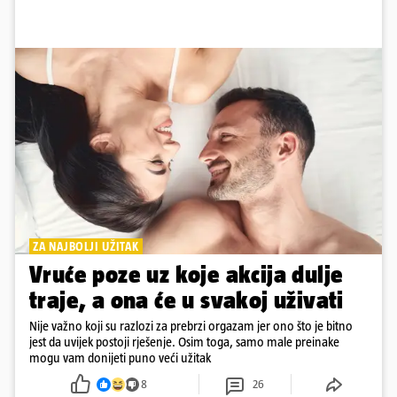
ZA NAJBOLJI UŽITAK
Vruće poze uz koje akcija dulje
traje, a ona će u svakoj uživati
Nije važno koji su razlozi za prebrzi orgazam jer ono što je bitno
jest da uvijek postoji rješenje. Osim toga, samo male preinake
mogu vam donijeti puno veći užitak
8
26