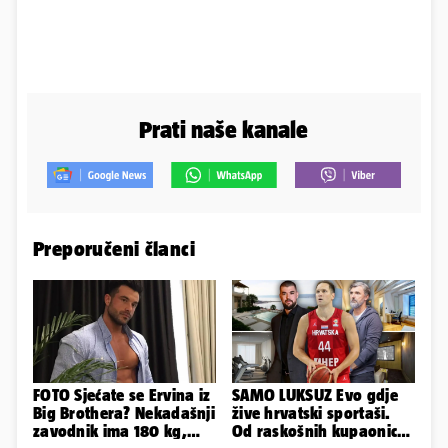
Prati naše kanale
Preporučeni članci
FOTO Sjećate se Ervina iz
SAMO LUKSUZ Evo gdje
Big Brothera? Nekadašnji
žive hrvatski sportaši.
zavodnik ima 180 kg,
Od raskošnih kupaonica