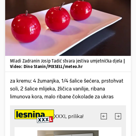
Pokretanje videa...
Mladi Zadranin Josip Tadić stvara jestiva umjetnička djela
|
Video: Dino Stanin/PIXSELL/meteo.hr
za kremu: 4 žumanjka, 1/4 šalice šećera, prstohvat
soli, 2 šalice mlijeka, žličica vanilije, ribana
limunova kora, malo ribane čokolade za ukras