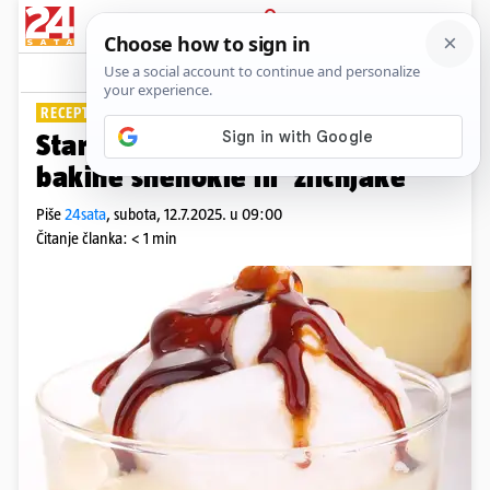
PRIJAVA
Lifestyle
Komentari
0
RECEPT DANA
Starinski recept: Napravite
bakine šnenokle ili 'žličnjake'
Piše
24sata
,
subota, 12.7.2025. u 09:00
Čitanje članka: < 1 min