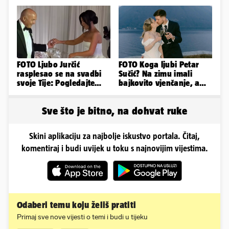
evo kako izgleda
pa do privatnog kina
FOTO Ljubo Jurčić
FOTO Koga ljubi Petar
rasplesao se na svadbi
Sučić? Na zimu imali
svoje Tije: Pogledajte
bajkovito vjenčanje, a
kako je izgledalo
sada je na svijet stigao -
vjenčanje...
sin!
Sve što je bitno, na dohvat ruke
Skini aplikaciju za najbolje iskustvo portala. Čitaj,
komentiraj i budi uvijek u toku s najnovijim vijestima.
Odaberi temu koju želiš pratiti
Primaj sve nove vijesti o temi i budi u tijeku