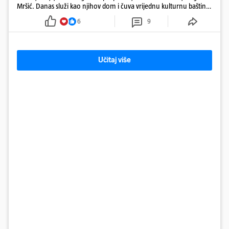
Mršić. Danas služi kao njihov dom i čuva vrijednu kulturnu baštinu
davno zaboravljenog vremena
6
9
Učitaj više