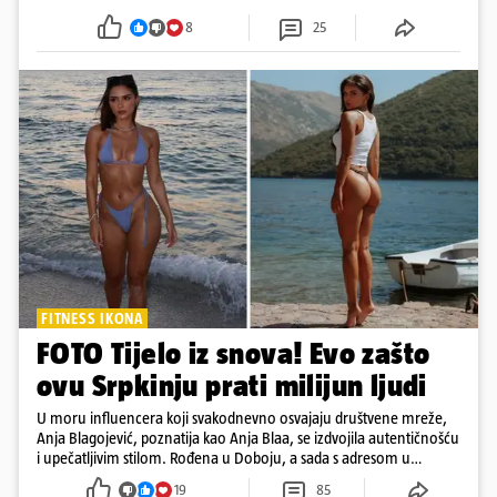
i šoping centri sami biraju koje će to nedjelje biti
8
25
FITNESS IKONA
FOTO Tijelo iz snova! Evo zašto
ovu Srpkinju prati milijun ljudi
U moru influencera koji svakodnevno osvajaju društvene mreže,
Anja Blagojević, poznatija kao Anja Blaa, se izdvojila autentičnošću
i upečatljivim stilom. Rođena u Doboju, a sada s adresom u
Dubaiju, Anja je spoj glamura, discipline i mladenačke energije
19
85