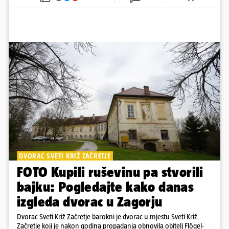
DVORAC SVETI KRIŽ ZAČRETJE
FOTO Kupili ruševinu pa stvorili
bajku: Pogledajte kako danas
izgleda dvorac u Zagorju
Dvorac Sveti Križ Začretje barokni je dvorac u mjestu Sveti Križ
Začretje koji je nakon godina propadanja obnovila obitelj Flögel-