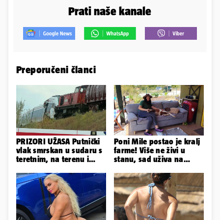
Prati naše kanale
Preporučeni članci
PRIZORI UŽASA Putnički
Poni Mile postao je kralj
vlak smrskan u sudaru s
farme! Više ne živi u
teretnim, na terenu i
stanu, sad uživa na
helikopter hitne
svom omiljenom - kauču