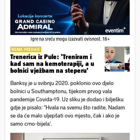
Igre na sreću mogu izazvati ovisnost. 18+
NEMA PREDAJE
Trenerica iz Pule: 'Treniram i
kad sam na kemoterapiji, a u
bolnici vježbam na steperu'
Banksy je u svibnju 2020. poklonio ovo djelo
bolnici u Southamptonu, tijekom prvog vala
pandemije Covida-19. Uz sliku je dodao i bilješku
gdje je pisalo: ''Hvala na svemu što radite. Nadam
se da će malo uljepšati ovo mjesto, čak i ako je
samo crno-bijela'.