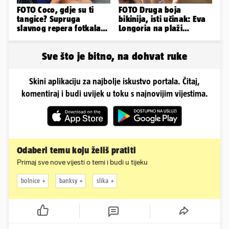
FOTO Coco, gdje su ti
FOTO Druga boja
tangice? Supruga
bikinija, isti učinak: Eva
slavnog repera fotkala
Longoria na plaži
se ispred auta i pokazala
pipkala svoje zanosne
sve
obline
Sve što je bitno, na dohvat ruke
Skini aplikaciju za najbolje iskustvo portala. Čitaj,
komentiraj i budi uvijek u toku s najnovijim vijestima.
Odaberi temu koju želiš pratiti
Primaj sve nove vijesti o temi i budi u tijeku
bolnice
banksy
slika