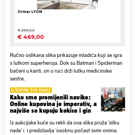
Ručno oslikana slika prikazuje mladića koji se igra
s lutkom superheroja. Dok su Batman i Spiderman
bačeni u kanti, on u ruci drži lutku medicinske
sestre.
U ŠOPING ŠTO KRAĆE
Kako smo promijenili navike:
Online kupovina je imperativ, a
najviše se kupuju kokice i gin
Iz aukcijske kuće su rekli da ova slika pruža 'sliku
nade' i i predstavlja 'osobnu počast svim onima