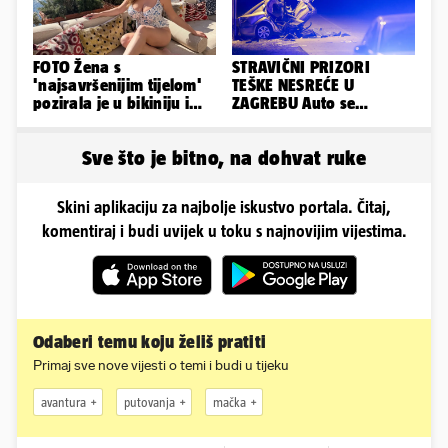
FOTO Žena s
STRAVIČNI PRIZORI
'najsavršenijim tijelom'
TEŠKE NESREĆE U
pozirala je u bikiniju i
ZAGREBU Auto se
pokazala svoje bujne
prepolovio, čovjek
obline...
poginuo
Sve što je bitno, na dohvat ruke
Skini aplikaciju za najbolje iskustvo portala. Čitaj,
komentiraj i budi uvijek u toku s najnovijim vijestima.
Odaberi temu koju želiš pratiti
Primaj sve nove vijesti o temi i budi u tijeku
avantura
putovanja
mačka