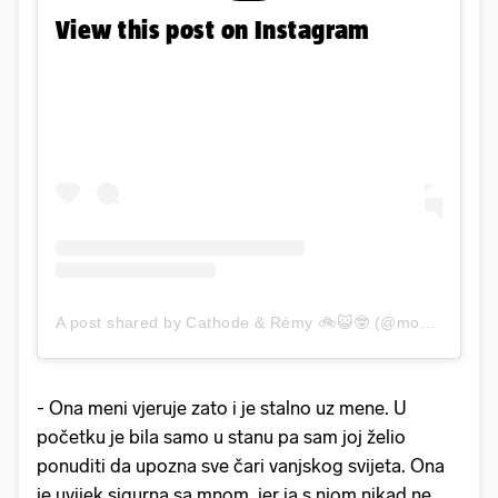
View this post on Instagram
A post shared by Cathode & Rémy 🚲😺🤓 (@mon_copain_ray)
- Ona meni vjeruje zato i je stalno uz mene. U
početku je bila samo u stanu pa sam joj želio
ponuditi da upozna sve čari vanjskog svijeta. Ona
je uvijek sigurna sa mnom, jer ja s njom nikad ne