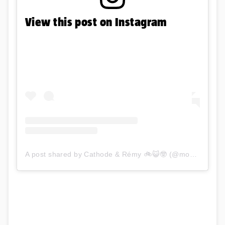
View this post on Instagram
A post shared by Cathode & Rémy 🚲😺🤓 (@mon_copain_ray)