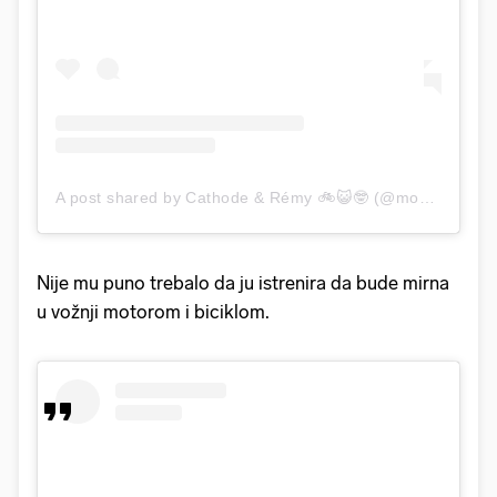
A post shared by Cathode & Rémy 🚲😺🤓 (@mon_copain_ray)
Nije mu puno trebalo da ju istrenira da bude mirna
u vožnji motorom i biciklom.