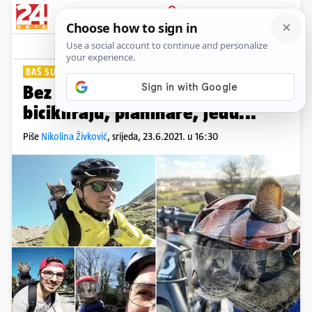
PRIJAVA
Lifestyle
Komentari
9
BAŠ SU SLATKI
Bez svoje mačke nigdje: Skupa
bicikliraju, planinare, jedu...
Piše
Nikolina Živković
,
srijeda, 23.6.2021. u 16:30