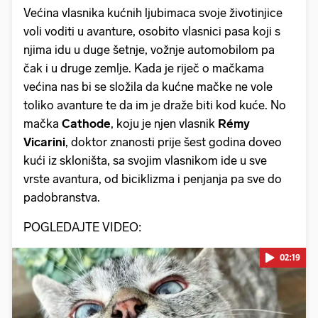
Većina vlasnika kućnih ljubimaca svoje životinjice
voli voditi u avanture, osobito vlasnici pasa koji s
njima idu u duge šetnje, vožnje automobilom pa
čak i u druge zemlje. Kada je riječ o mačkama
većina nas bi se složila da kućne mačke ne vole
toliko avanture te da im je draže biti kod kuće. No
mačka
Cathode
, koju je njen vlasnik
Rémy
Vicarini
, doktor znanosti prije šest godina doveo
kući iz skloništa, sa svojim vlasnikom ide u sve
vrste avantura, od biciklizma i penjanja pa sve do
padobranstva.
POGLEDAJTE VIDEO:
02:19