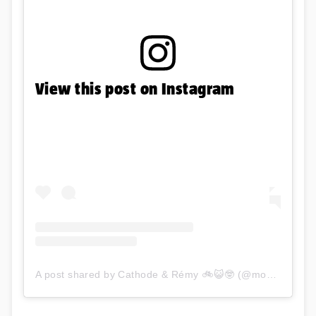
View this post on Instagram
A post shared by Cathode & Rémy 🚲😺🤓 (@mon_copain_ray)