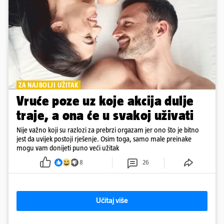
ZA NAJBOLJI UŽITAK
Vruće poze uz koje akcija dulje
traje, a ona će u svakoj uživati
Nije važno koji su razlozi za prebrzi orgazam jer ono što je bitno
jest da uvijek postoji rješenje. Osim toga, samo male preinake
mogu vam donijeti puno veći užitak
8
26
Učitaj više