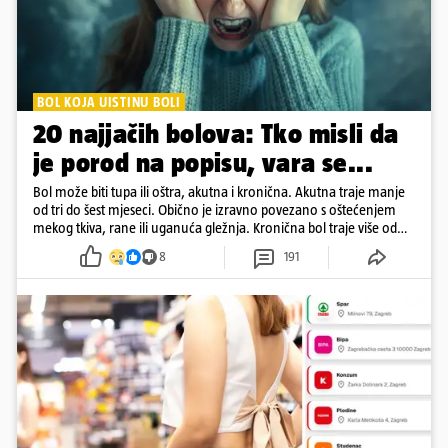
BOL KOJA UISTINU BOLI
20 najjačih bolova: Tko misli da
je porod na popisu, vara se...
Bol može biti tupa ili oštra, akutna i kronična. Akutna traje manje
od tri do šest mjeseci. Obično je izravno povezano s oštećenjem
mekog tkiva, rane ili uganuća gležnja. Kronična bol traje više od
šest mjeseci
8
191