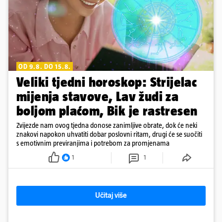
OD 9.8. DO 15.8.
Veliki tjedni horoskop: Strijelac
mijenja stavove, Lav žudi za
boljom plaćom, Bik je rastresen
Zvijezde nam ovog tjedna donose zanimljive obrate, dok će neki
znakovi napokon uhvatiti dobar poslovni ritam, drugi će se suočiti
s emotivnim previranjima i potrebom za promjenama
1
1
Učitaj više