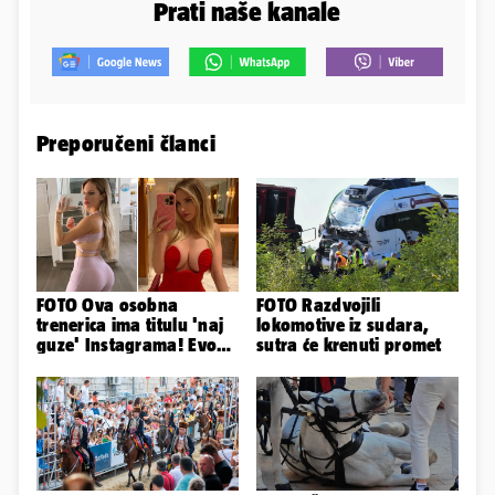
Prati naše kanale
Preporučeni članci
FOTO Ova osobna
FOTO Razdvojili
trenerica ima titulu 'naj
lokomotive iz sudara,
guze' Instagrama! Evo
sutra će krenuti promet
koliko naplaćuje po
satu...