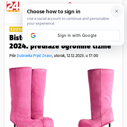
PRIJAVA
Lifestyle
Komentari
3
KOLEKCIJA ZA JESEN
Biste li ih nosili? Balenciaga za
2024. predlaže ogromne čizme
Piše
Dubravka Prpić Znaor
,
utorak, 12.12.2023. u 17:00