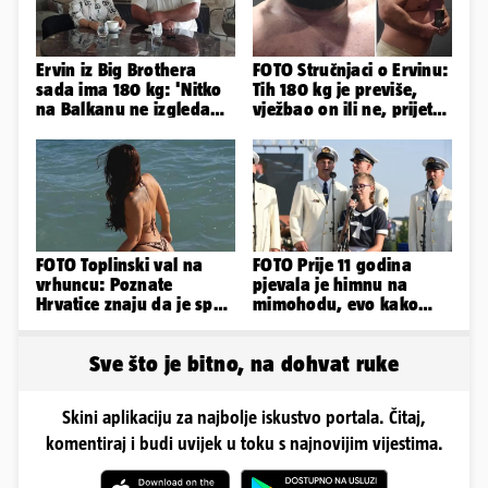
Ervin iz Big Brothera
FOTO Stručnjaci o Ervinu:
sada ima 180 kg: 'Nitko
Tih 180 kg je previše,
na Balkanu ne izgleda
vježbao on ili ne, prijete
kao ja, stranci me hvale'
mu mnoge komplikacije
FOTO Toplinski val na
FOTO Prije 11 godina
vrhuncu: Poznate
pjevala je himnu na
Hrvatice znaju da je spas
mimohodu, evo kako
u minijaturnom bikiniju
danas izgleda Mia
Negovetić
Sve što je bitno, na dohvat ruke
Skini aplikaciju za najbolje iskustvo portala. Čitaj,
komentiraj i budi uvijek u toku s najnovijim vijestima.