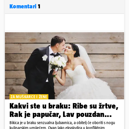
Komentari
1
ZA MUŠKARCE I ŽENE
Kakvi ste u braku: Ribe su žrtve,
Rak je papučar, Lav pouzdan...
Bikica je u braku senzualna ljubavnica, a obitelj će oboriti s nogu
kulinarskim umijećem. Ovan lako eksplodira u konfliktnim