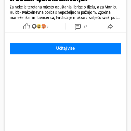
Za neke je teretana mjesto opuštanja i brige o tijelu, a za Monicu
Huldt - svakodnevna borba s nepoželjnom pažnjom. Zgodna
manekenka i influencerica, tvrdi da je muškarci salijeću svaki put
kad dođe na trening
8
27
Učitaj više