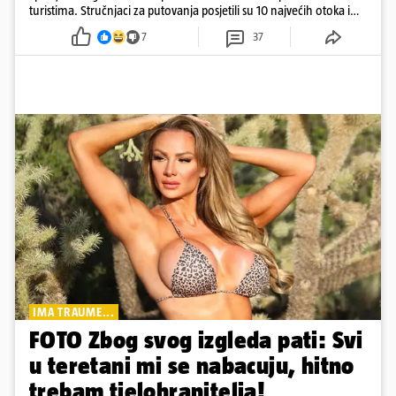
turistima. Stručnjaci za putovanja posjetili su 10 najvećih otoka i
rangirali ih
7
37
IMA TRAUME...
FOTO Zbog svog izgleda pati: Svi
u teretani mi se nabacuju, hitno
trebam tjelohranitelja!