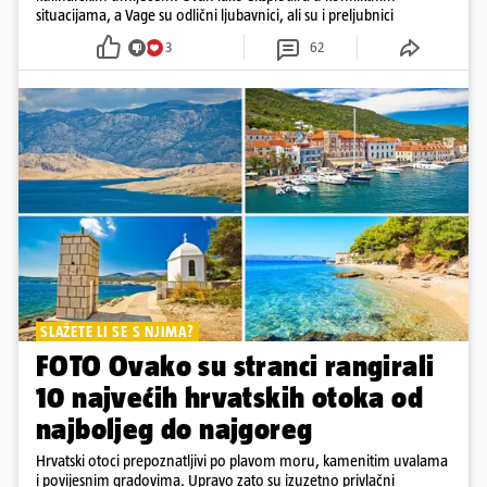
situacijama, a Vage su odlični ljubavnici, ali su i preljubnici
3
62
SLAŽETE LI SE S NJIMA?
FOTO Ovako su stranci rangirali
10 najvećih hrvatskih otoka od
najboljeg do najgoreg
Hrvatski otoci prepoznatljivi po plavom moru, kamenitim uvalama
i povijesnim gradovima. Upravo zato su izuzetno privlačni