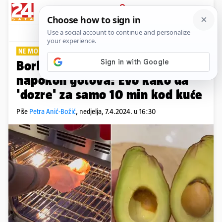
PRIJAVA
Lifestyle
Komentari
1
NE MORATE ČEKATI
Borba s nezrelim avokadom je
napokon gotova: Evo kako da
'dozre' za samo 10 min kod kuće
Piše
Petra Anić-Božić
,
nedjelja, 7.4.2024. u 16:30