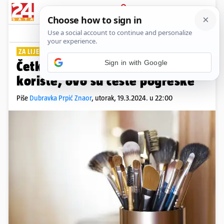
PRIJAVA
Lifestyle
Komentari
0
ZA LIJEPU KOŽU
Četke za šminkanje mnogi krivo
koriste, ovo su česte pogreške
Piše
Dubravka Prpić Znaor
,
utorak, 19.3.2024. u 22:00