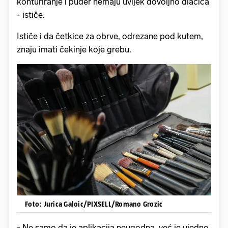
konturiranje i puder nemaju uvijek dovoljno dlačica
- ističe.
Ističe i da četkice za obrve, odrezane pod kutem,
znaju imati čekinje koje grebu.
Foto: Jurica Galoic/PIXSELL/Romano Grozic
- Ne samo da je aplikacija neugodna, već je ujedno