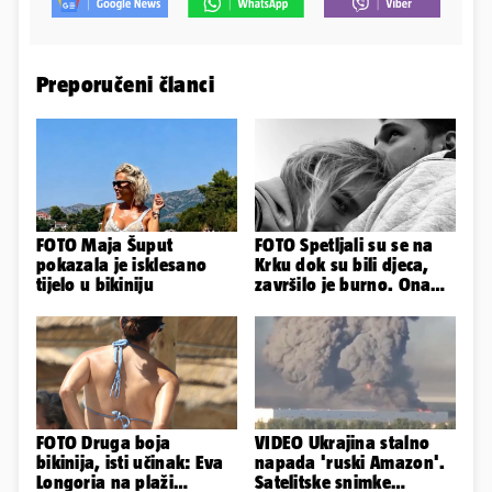
Preporučeni članci
FOTO Maja Šuput
FOTO Spetljali su se na
pokazala je isklesano
Krku dok su bili djeca,
tijelo u bikiniju
završilo je burno. Ona
sad želi 50 milijuna eura
FOTO Druga boja
VIDEO Ukrajina stalno
bikinija, isti učinak: Eva
napada 'ruski Amazon'.
Longoria na plaži
Satelitske snimke