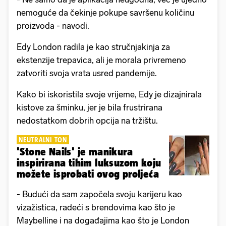
nemoguće da čekinje pokupe savršenu količinu
proizvoda - navodi.
Edy London radila je kao stručnjakinja za
ekstenzije trepavica, ali je morala privremeno
zatvoriti svoja vrata usred pandemije.
Kako bi iskoristila svoje vrijeme, Edy je dizajnirala
kistove za šminku, jer je bila frustrirana
nedostatkom dobrih opcija na tržištu.
NEUTRALNI TON
'Stone Nails' je manikura
inspirirana tihim luksuzom koju
možete isprobati ovog proljeća
- Budući da sam započela svoju karijeru kao
vizažistica, radeći s brendovima kao što je
Maybelline i na događajima kao što je London