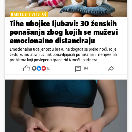
RADITE LI I VI ISTO?
Tihe ubojice ljubavi: 30 ženskih
ponašanja zbog kojih se muževi
emocionalno distanciraju
Emocionalna udaljenost u braku ne događa se preko noći. To je
često kumulativni učinak ponavljajućih ponašanja ili neriješenih
problema koji postepeno grade zid između partnera
12
94