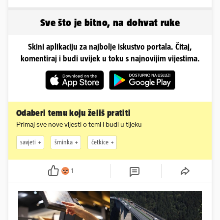
pipkala svoje zanosne
pokazale što se događa
obline
Sve što je bitno, na dohvat ruke
Skini aplikaciju za najbolje iskustvo portala. Čitaj,
komentiraj i budi uvijek u toku s najnovijim vijestima.
Odaberi temu koju želiš pratiti
Primaj sve nove vijesti o temi i budi u tijeku
savjeti
šminka
četkice
1